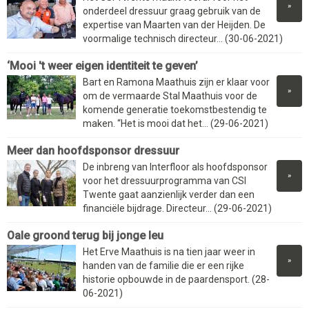
»
onderdeel dressuur graag gebruik van de
expertise van Maarten van der Heijden. De
voormalige technisch directeur... (30-06-2021)
‘Mooi 't weer eigen identiteit te geven’
Bart en Ramona Maathuis zijn er klaar voor
»
om de vermaarde Stal Maathuis voor de
komende generatie toekomstbestendig te
maken. “Het is mooi dat het... (29-06-2021)
Meer dan hoofdsponsor dressuur
De inbreng van Interfloor als hoofdsponsor
»
voor het dressuurprogramma van CSI
Twente gaat aanzienlijk verder dan een
financiële bijdrage. Directeur... (29-06-2021)
Oale groond terug bij jonge leu
Het Erve Maathuis is na tien jaar weer in
»
handen van de familie die er een rijke
historie opbouwde in de paardensport. (28-
06-2021)