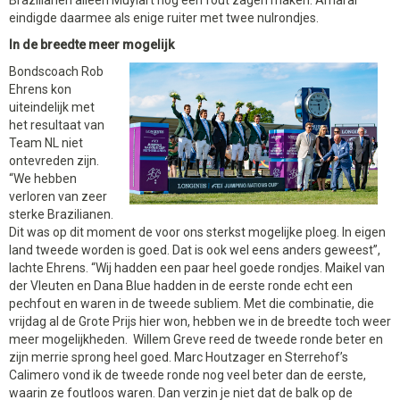
Brazilianen alleen Muylart nog een fout zagen maken. Amaral
eindigde daarmee als enige ruiter met twee nulrondjes.
In de breedte meer mogelijk
Bondscoach Rob
Ehrens kon
uiteindelijk met
het resultaat van
Team NL niet
ontevreden zijn.
“We hebben
verloren van zeer
sterke Brazilianen.
Dit was op dit moment de voor ons sterkst mogelijke ploeg. In eigen
land tweede worden is goed. Dat is ook wel eens anders geweest”,
lachte Ehrens. “Wij hadden een paar heel goede rondjes. Maikel van
der Vleuten en Dana Blue hadden in de eerste ronde echt een
pechfout en waren in de tweede subliem. Met die combinatie, die
vrijdag al de Grote Prijs hier won, hebben we in de breedte toch weer
meer mogelijkheden. Willem Greve reed de tweede ronde beter en
zijn merrie sprong heel goed. Marc Houtzager en Sterrehof’s
Calimero vond ik de tweede ronde nog veel beter dan de eerste,
waarin ze foutloos waren. Dan verzin je niet dat de balk op de