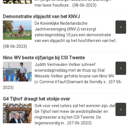
mei twee foiutloze... (08-06-2023)
Demonstratie slipjacht van het KNVJ
De Koninklijke Nederlandsche
»
Jachtvereeniging (KNVJ) verzorgt
zaterdagmiddag 10 juni een demonstratie
van een slipjacht op het hoofdterrein van het...
(08-06-2023)
Nino WV beste vijfjarige bij CSI Twente
Judith Vermeulen-Vetker schreef
»
woensdagmiddag met de thuis op Stal
Wessels-Vetker gefokte bruine ruin Nino WV
(v. Comme il Faut\Diamant de Semilly x... (07-06-
2023)
Gé Tijhof draagt het stokje over
Ook voor veel ruiters zal het wennen zijn, dat
»
Gé Tijhof niet meer de wedstrijdleider en
ringmeester is bij het CSI Twente. De
tegenwoordig in... (07-06-2023)