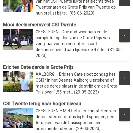
van het CSI Twente lukte het slechts twee
Twentenaren de Grote Prijs van Twente op
hun erelijst bij te... (05-06-2023)
Mooi deelnemersveld CSI Twente
GEESTEREN - Drie oud-winnaars en de
»
complete top drie van de Grote Prijs van
vorig jaar voeren een interessant
deelnemersveld aan tijdens de 47ste... (31-05-
2023)
Eric ten Cate derde in Grote Prijs
AALBORG – Eric ten Cate sloot zondag het
»
CSI3* in het Deense Aalborg uitstekend af
met de derde plaats in de strijd om de Grote
Prijs over 1,55 met... (29-05-2023)
CSI Twente terug naar hoger niveau
GEESTEREN – Met het in ere herstellen van
»
de vier sterren-status bij het springen, een
terugkeer van de basissport en een
prominente rol voor... (29-03-2023)