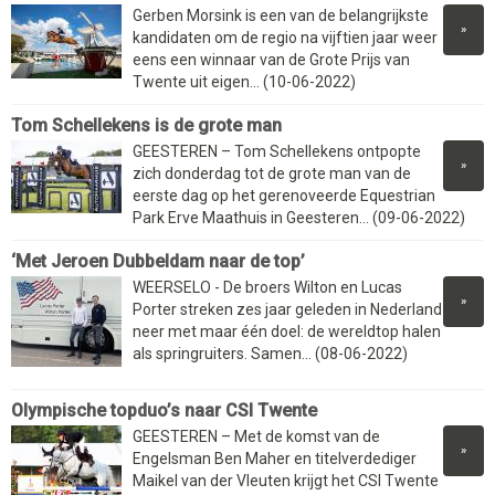
Gerben Morsink is een van de belangrijkste
»
kandidaten om de regio na vijftien jaar weer
eens een winnaar van de Grote Prijs van
Twente uit eigen... (10-06-2022)
Tom Schellekens is de grote man
GEESTEREN – Tom Schellekens ontpopte
»
zich donderdag tot de grote man van de
eerste dag op het gerenoveerde Equestrian
Park Erve Maathuis in Geesteren... (09-06-2022)
‘Met Jeroen Dubbeldam naar de top’
WEERSELO - De broers Wilton en Lucas
»
Porter streken zes jaar geleden in Nederland
neer met maar één doel: de wereldtop halen
als springruiters. Samen... (08-06-2022)
Olympische topduo’s naar CSI Twente
GEESTEREN – Met de komst van de
»
Engelsman Ben Maher en titelverdediger
Maikel van der Vleuten krijgt het CSI Twente