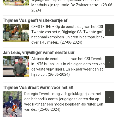
Maathuis zijn reputatie. De Zwitser zette... (28-06-
2024)
Thijmen Vos geeft visitekaartje af
GEESTEREN – Op de eerste dag van het CSI
»
Twente van het vijftigjarige CSI Twente gaf
nationaal kampioen junioren in de toprubriek
over 1,45 meter... (27-06-2024)
Jan Leus, vrijwilliger vanaf eerste uur
Al sinds de eerste editie van het CSI Twente
»
in 1975 is Jan Leus in zijn eigen dorp een van
de vaste vrijwilligers. En elk jaar weer geniet
hij volop... (26-06-2024)
Thijmen Vos draait warm voor het EK
De regio Twente mag zich gelukkig prijzen met
»
een behoorlijk aantal jeugdige talenten dat op
weg lijkt naar een mooie loopbaan als ruiter. Een
van de... (25-06-2024)