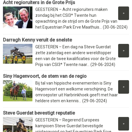
Acht regioruiters in de Grote Prijs
GEESTEREN – Acht regioruiters maken
»
zondag bij het CSI3* Twente hun
opwachting in de strijd om de Grote Prijs van
het Equestrian Park Erve Maathuis... (30-06-2024)
Darragh Kenny veruit de snelste
GEESTEREN – Een dag na Steve Guerdat
»
zette zaterdag een andere wereldtopper
een van de twee kwalificaties voor de Grote
Prijs van CSI3* Twente naar... (29-06-2024)
Siny Hagenvoort, de stem van de regio
Bij tal van hippische evenementen is Siny
»
Hagenvoort een welkome verschijning. De
omroepster uit Harbrinkhoek geeft met haar
heldere stem en kennis... (29-06-2024)
Steve Guerdat bevestigt reputatie
GEESTEREN – Regerend Europees
»
kampioen Steve Guerdat bevestigde
vrijdagavond op het Equestrian Park Erve