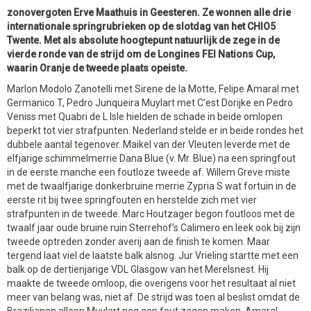
zonovergoten Erve Maathuis in Geesteren. Ze wonnen alle drie
internationale springrubrieken op de slotdag van het CHIO5
Twente. Met als absolute hoogtepunt natuurlijk de zege in de
vierde ronde van de strijd om de Longines FEI Nations Cup,
waarin Oranje de tweede plaats opeiste.
Marlon Modolo Zanotelli met Sirene de la Motte, Felipe Amaral met
Germanico T, Pedro Junqueira Muylart met C’est Dorijke en Pedro
Veniss met Quabri de L Isle hielden de schade in beide omlopen
beperkt tot vier strafpunten. Nederland stelde er in beide rondes het
dubbele aantal tegenover. Maikel van der Vleuten leverde met de
elfjarige schimmelmerrie Dana Blue (v. Mr. Blue) na een springfout
in de eerste manche een foutloze tweede af. Willem Greve miste
met de twaalfjarige donkerbruine merrie Zypria S wat fortuin in de
eerste rit bij twee springfouten en herstelde zich met vier
strafpunten in de tweede. Marc Houtzager begon foutloos met de
twaalf jaar oude bruine ruin Sterrehof’s Calimero en leek ook bij zijn
tweede optreden zonder averij aan de finish te komen. Maar
tergend laat viel de laatste balk alsnog. Jur Vrieling startte met een
balk op de dertienjarige VDL Glasgow van het Merelsnest. Hij
maakte de tweede omloop, die overigens voor het resultaat al niet
meer van belang was, niet af. De strijd was toen al beslist omdat de