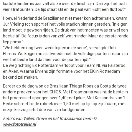
laatste hindernis pas valt als ze over de finish zijn. Dan zijn het toch
vier strafpunten. De tijd staat stil en de paal valt. Echt een flutfout.”
Hoewel Nederland de Brazilianen niet meer kon achterhalen, kwam
Jur Vrieling toch sportief het volle stadion binnen gereden. “In eigen
land moet je gewoon rijden. De druk van het moeten was er wel een
beetje af. De focus is dan vanzelf wat minder. Maar de eerste ronde
liep prima.”
“We hebben nog twee wedstrijden in de serie”, vervolgde Rob
Ehrens. We krijgen nu als tweede niet de volledige punten, maar zijn
wel het beste land dat hier voor de punten rijdt.”
De weg richting EK Rotterdam verloopt voor Team NL via Falsterbo
en Aken, waarna Ehrens zijn formatie voor het EK in Rotterdam
bekend zal maken.
Eerder op de dag won de Braziliaan Thiago Ribas da Costa de twee
andere proeven voor het CHIO5. Met Dreambrina was hij de beste in
het progressief springen over 1,40 met joker. Met Kassandra van ’t
Heike schreef hij de rubriek over 1,50 met op tijd op zijn naam, met
in zijn kielzog liefst drie van zijn landgenoten.
Foto´s van Willem Greve en het Braziliaanse team ©
www.fototrailer.nl