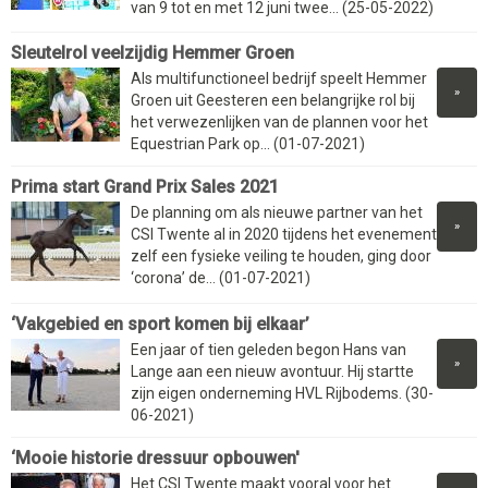
van 9 tot en met 12 juni twee... (25-05-2022)
Sleutelrol veelzijdig Hemmer Groen
Als multifunctioneel bedrijf speelt Hemmer
»
Groen uit Geesteren een belangrijke rol bij
het verwezenlijken van de plannen voor het
Equestrian Park op... (01-07-2021)
Prima start Grand Prix Sales 2021
De planning om als nieuwe partner van het
»
CSI Twente al in 2020 tijdens het evenement
zelf een fysieke veiling te houden, ging door
‘corona’ de... (01-07-2021)
‘Vakgebied en sport komen bij elkaar’
Een jaar of tien geleden begon Hans van
»
Lange aan een nieuw avontuur. Hij startte
zijn eigen onderneming HVL Rijbodems. (30-
06-2021)
‘Mooie historie dressuur opbouwen'
Het CSI Twente maakt vooral voor het