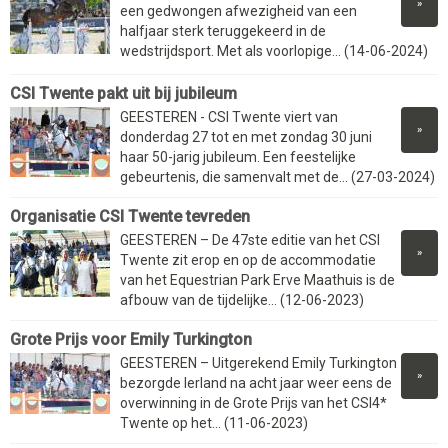
»
een gedwongen afwezigheid van een
halfjaar sterk teruggekeerd in de
wedstrijdsport. Met als voorlopige... (14-06-2024)
CSI Twente pakt uit bij jubileum
GEESTEREN - CSI Twente viert van
»
donderdag 27 tot en met zondag 30 juni
haar 50-jarig jubileum. Een feestelijke
gebeurtenis, die samenvalt met de... (27-03-2024)
Organisatie CSI Twente tevreden
GEESTEREN – De 47ste editie van het CSI
»
Twente zit erop en op de accommodatie
van het Equestrian Park Erve Maathuis is de
afbouw van de tijdelijke... (12-06-2023)
Grote Prijs voor Emily Turkington
GEESTEREN – Uitgerekend Emily Turkington
»
bezorgde Ierland na acht jaar weer eens de
overwinning in de Grote Prijs van het CSI4*
Twente op het... (11-06-2023)