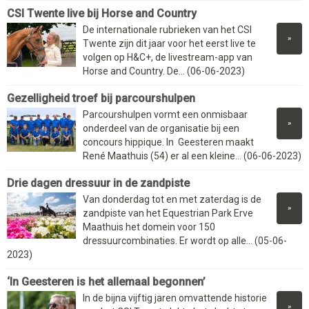
CSI Twente live bij Horse and Country
De internationale rubrieken van het CSI
»
Twente zijn dit jaar voor het eerst live te
volgen op H&C+, de livestream-app van
Horse and Country. De... (06-06-2023)
Gezelligheid troef bij parcourshulpen
Parcourshulpen vormt een onmisbaar
»
onderdeel van de organisatie bij een
concours hippique. In Geesteren maakt
René Maathuis (54) er al een kleine... (06-06-2023)
Drie dagen dressuur in de zandpiste
Van donderdag tot en met zaterdag is de
»
zandpiste van het Equestrian Park Erve
Maathuis het domein voor 150
dressuurcombinaties. Er wordt op alle... (05-06-
2023)
‘In Geesteren is het allemaal begonnen’
In de bijna vijftig jaren omvattende historie
»