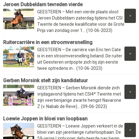
Jeroen Dubbeldam tevreden vierde
GEESTEREN – Met een vierde plaats sloot
»
Jeroen Dubbeldam zaterdag tijdens het CSI
Twente de tweede kwalificatie voor de Grote
Prijs van zondag over 1... (10-06-2023)
Ruitercarrière in een stroomversnelling
GEESTEREN – De carrière van Eric ten Cate
»
is in een stroomversnelling beland. De ruiter
uit Geesteren ontpopte zich bij zijn eerste
twee optredens in... (10-06-2023)
Gerben Morsink stelt zijn kandidatuur
GEESTEREN – Gerben Morsink diende zich
»
vrijdagavond tijdens het CSI4* Twente met
zijn veertienjarige zwarte hengst Navarone
Z (v. Nabab de Reve)... (09-06-2023)
Loewie Joppen in bloei van loopbaan
GEESTEREN – Loewie Joppen verkeert in de
»
bloei van zijn jarenlange ruiterloopbaan. De
59-jarige Limburger debuteerde pas begin