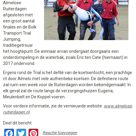
Almelose
Ruiterdagen
afgesloten met
een groot aantal
finales en de Bolk
Transport Trial
Jumping,
traditiegetrouw
het hoogtepunt. De winnaar ervan ondergaat doorgaans een
onderdompeling in de waterbak, zoals Eric ten Cate (hiernaast) in
2017 ondervond.
Ergens rond de Trial is het defilé van de koetsentocht, een prachtige
rit door Almelo met vele authentieke koetsen. De definitieve route
zal ruim een week voor de Ruiterdagen worden bekendgemaakt. In
elk geval zal de route langs de verzorgingshuizen Eugeria,
Meulenbelt en De Koppel voeren.
Voor verdere informatie, zie de vernieuwde website:
www.almelose-
ruiterdagen.nl
Deel dit bericht.
Facebook
Twitter
Pinterest
Reactie toevoegen