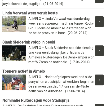
jury beloonde de jeugdige... (21-06-2014)
Linda Verwaal weer veruit beste
ALMELO – Linda Verwaal was donderdag
»
weer eens superieur met haar topper Rocky
Lvd. Tijdens de Almelose Ruiterdagen won
ze beide proeven in haar... (20-06-2014)
Sjaak Sleiderink volop in beeld
ALMELO – Sjaak Sleiderink speelde dinsdag
»
drie keer een belangrijke rol tijdens de
Almelose Ruiterdagen. De Denekamper won
met W Zarah de nationale... (17-06-2014)
Toppers actief in Almelo
ALMELO – Nadat afgelopen weekend al de
»
pony’s hun wedstrijden afwerkten, beginnen
de senioren dinsdag 17 juni aan de 48ste
editie van de Almelose... (17-06-2014)
Nominatie Ruiterdagen voor Stadsprijs
ALMELO - De Stichting Almelose Ruiterdagen is net als