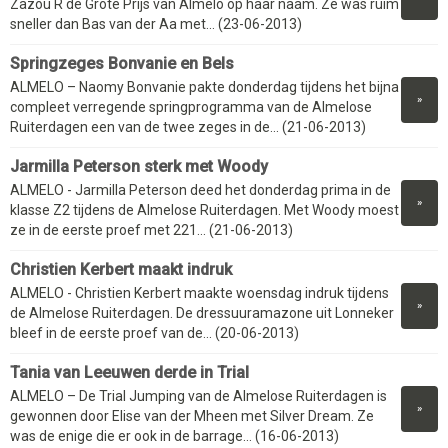
Zazou R de Grote Prijs van Almelo op haar naam. Ze was ruim
sneller dan Bas van der Aa met... (23-06-2013)
Springzeges Bonvanie en Bels
ALMELO – Naomy Bonvanie pakte donderdag tijdens het bijna
»
compleet verregende springprogramma van de Almelose
Ruiterdagen een van de twee zeges in de... (21-06-2013)
Jarmilla Peterson sterk met Woody
ALMELO - Jarmilla Peterson deed het donderdag prima in de
»
klasse Z2 tijdens de Almelose Ruiterdagen. Met Woody moest
ze in de eerste proef met 221... (21-06-2013)
Christien Kerbert maakt indruk
ALMELO - Christien Kerbert maakte woensdag indruk tijdens
»
de Almelose Ruiterdagen. De dressuuramazone uit Lonneker
bleef in de eerste proef van de... (20-06-2013)
Tania van Leeuwen derde in Trial
ALMELO – De Trial Jumping van de Almelose Ruiterdagen is
»
gewonnen door Elise van der Mheen met Silver Dream. Ze
was de enige die er ook in de barrage... (16-06-2013)