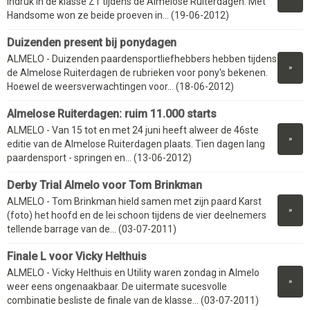
indruk in de klasse Z1 tijdens de Almelose Ruiterdagen. Met
Handsome won ze beide proeven in... (19-06-2012)
Duizenden present bij ponydagen
ALMELO - Duizenden paardensportliefhebbers hebben tijdens
»
de Almelose Ruiterdagen de rubrieken voor pony's bekenen.
Hoewel de weersverwachtingen voor... (18-06-2012)
Almelose Ruiterdagen: ruim 11.000 starts
ALMELO - Van 15 tot en met 24 juni heeft alweer de 46ste
»
editie van de Almelose Ruiterdagen plaats. Tien dagen lang
paardensport - springen en... (13-06-2012)
Derby Trial Almelo voor Tom Brinkman
ALMELO - Tom Brinkman hield samen met zijn paard Karst
»
(foto) het hoofd en de lei schoon tijdens de vier deelnemers
tellende barrage van de... (03-07-2011)
Finale L voor Vicky Helthuis
ALMELO - Vicky Helthuis en Utility waren zondag in Almelo
»
weer eens ongenaakbaar. De uitermate sucesvolle
combinatie besliste de finale van de klasse... (03-07-2011)