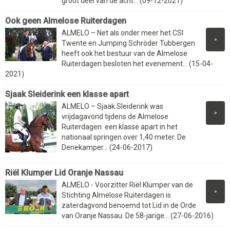
groot deel van de acht... (09-12-2021)
Ook geen Almelose Ruiterdagen
ALMELO – Net als onder meer het CSI
»
Twente en Jumping Schröder Tubbergen
heeft ook het bestuur van de Almelose
Ruiterdagen besloten het evenement... (15-04-
2021)
Sjaak Sleiderink een klasse apart
ALMELO – Sjaak Sleiderink was
»
vrijdagavond tijdens de Almelose
Ruiterdagen een klasse apart in het
nationaal springen over 1,40 meter. De
Denekamper... (24-06-2017)
Riël Klumper Lid Oranje Nassau
ALMELO - Voorzitter Riël Klumper van de
»
Stichting Almelose Ruiterdagen is
zaterdagvond benoemd tot Lid in de Orde
van Oranje Nassau. De 58-jarige... (27-06-2016)