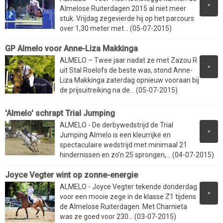
»
Almelose Ruiterdagen 2015 al niet meer
stuk. Vrijdag zegevierde hij op het parcours
over 1,30 meter met... (05-07-2015)
GP Almelo voor Anne-Liza Makkinga
ALMELO – Twee jaar nadat ze met Zazou R
»
uit Stal Roelofs de beste was, stond Anne-
Liza Makkinga zaterdag opnieuw vooraan bij
de prijsuitreiking na de... (05-07-2015)
'Almelo' schrapt Trial Jumping
ALMELO - De derbywedstrijd de Trial
»
Jumping Almelo is een kleurrijke en
spectaculaire wedstrijd met minimaal 21
hindernissen en zo’n 25 sprongen,... (04-07-2015)
Joyce Vegter wint op zonne-energie
ALMELO - Joyce Vegter tekende donderdag
»
voor een mooie zege in de klasse Z1 tijdens
de Almelose Ruiterdagen. Met Charnieta
was ze goed voor 230... (03-07-2015)