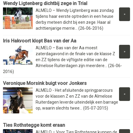
Wendy Ligtenberg dichtbij zege in Trial
ALMELO – Wendy Ligtenberg was zondag
»
tijdens haar eerste optreden in een heuse
derby meteen dicht bij een zege. Haar al
achttienjarige merrie... (26-06-2016)
Iris Hakvoort klopt Bas van der Aa
ALMELO – Bas van der Aa moest
»
zaterdagavond in de finale van de klasse Z
en ZZ tijdens de vijftigste editie van de
Almelose Ruiterdagen zijn meerdere... (26-06-
2016)
Veronique Morsink buigt voor Jonkers
ALMELO - Het afsluitende springparcours
»
voor de klassen Z en ZZ van de Almelose
Ruiterdagen leverde uiteindelijk een barrage
op, waarin slechts twee... (05-07-2015)
Ties Rothstegge komt eraan
ALMELO – Voor Ties Rothstegge kunnen de