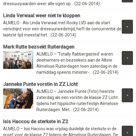
dressuurpaarden weer alle ogen op... (22-06-2014)
Linda Verwaal weer niet te kloppen
ALMELO - Als Linda Verwaal met Rocky LVD aan de start
»
verschijnt voor een dressuurwedstrijd, heft de concurrentie de
laatste tijd meestal het... (22-06-2014)
Mark Rutte bezoekt Ruiterdagen
ALMELO – ‘Totally flabbergasted’ waren
»
deelnemers en bezoekers aan de 48ste
Almelose Ruiterdagen toen zaterdag in de
namiddag opeens minister-... (22-06-2014)
Janneke Punte vorstin in ZZ Licht
ALMELO – Janneke Punte (foto) heerste
»
zaterdag als een vorstin de klasse ZZ Licht
tijdens het hippische ruiterfestijn Almelose
Ruiterdagen. Met... (22-06-2014)
Isis Haccou de sterkste in Z2
ALMELO – Isis Haccou was vrijdag duidelijk de sterkste in de
»
proef voor de klasse Z2 tijdens de Almelose Ruiterdagen. De