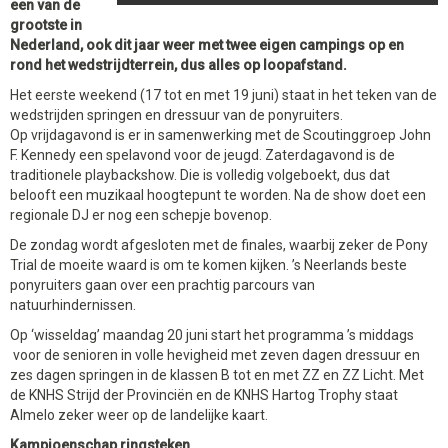
een van de
grootste in
Nederland, ook dit jaar weer met twee eigen campings op en
rond het wedstrijdterrein, dus alles op loopafstand.
Het eerste weekend (17 tot en met 19 juni) staat in het teken van de
wedstrijden springen en dressuur van de ponyruiters.
Op vrijdagavond is er in samenwerking met de Scoutinggroep John
F. Kennedy een spelavond voor de jeugd. Zaterdagavond is de
traditionele playbackshow. Die is volledig volgeboekt, dus dat
belooft een muzikaal hoogtepunt te worden. Na de show doet een
regionale DJ er nog een schepje bovenop.
De zondag wordt afgesloten met de finales, waarbij zeker de Pony
Trial de moeite waard is om te komen kijken. ’s Neerlands beste
ponyruiters gaan over een prachtig parcours van
natuurhindernissen.
Op ‘wisseldag’ maandag 20 juni start het programma ’s middags
voor de senioren in volle hevigheid met zeven dagen dressuur en
zes dagen springen in de klassen B tot en met ZZ en ZZ Licht. Met
de KNHS Strijd der Provinciën en de KNHS Hartog Trophy staat
Almelo zeker weer op de landelijke kaart.
Kampioenschap ringsteken