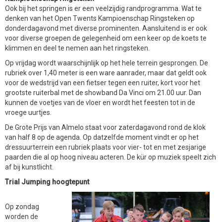
Ook bij het springen is er een veelzijdig randprogramma. Wat te
denken van het Open Twents Kampioenschap Ringsteken op
donderdagavond met diverse prominenten. Aansluitend is er ook
voor diverse groepen de gelegenheid om een keer op de koets te
klimmen en deel te nemen aan het ringsteken.
Op vrijdag wordt waarschijnlijk op het hele terrein gesprongen. De
rubriek over 1,40 meter is een ware aanrader, maar dat geldt ook
voor de wedstrijd van een fietser tegen een ruiter, kort voor het
grootste ruiterbal met de showband Da Vinci om 21.00 uur. Dan
kunnen de voetjes van de vloer en wordt het feesten tot in de
vroege uurtjes.
De Grote Prijs van Almelo staat voor zaterdagavond rond de klok
van half 8 op de agenda. Op datzelfde moment vindt er op het
dressuurterrein een rubriek plaats voor vier- tot en met zesjarige
paarden die al op hoog niveau acteren. De kür op muziek speelt zich
af bij kunstlicht.
Trial Jumping hoogtepunt
Op zondag
worden de