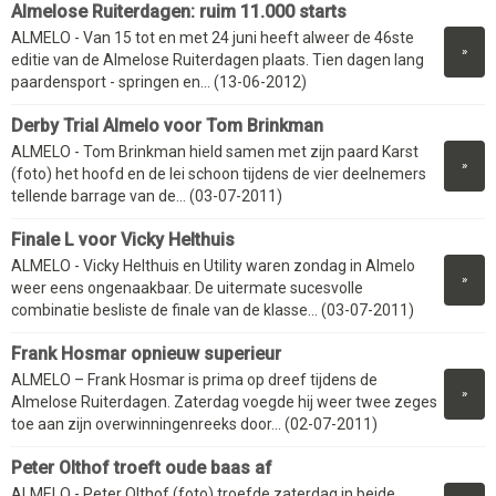
Almelose Ruiterdagen: ruim 11.000 starts
ALMELO - Van 15 tot en met 24 juni heeft alweer de 46ste
»
editie van de Almelose Ruiterdagen plaats. Tien dagen lang
paardensport - springen en... (13-06-2012)
Derby Trial Almelo voor Tom Brinkman
ALMELO - Tom Brinkman hield samen met zijn paard Karst
»
(foto) het hoofd en de lei schoon tijdens de vier deelnemers
tellende barrage van de... (03-07-2011)
Finale L voor Vicky Helthuis
ALMELO - Vicky Helthuis en Utility waren zondag in Almelo
»
weer eens ongenaakbaar. De uitermate sucesvolle
combinatie besliste de finale van de klasse... (03-07-2011)
Frank Hosmar opnieuw superieur
ALMELO – Frank Hosmar is prima op dreef tijdens de
»
Almelose Ruiterdagen. Zaterdag voegde hij weer twee zeges
toe aan zijn overwinningenreeks door... (02-07-2011)
Peter Olthof troeft oude baas af
ALMELO - Peter Olthof (foto) troefde zaterdag in beide