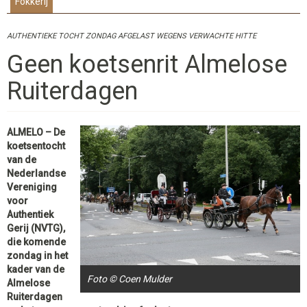
Fokkerij
AUTHENTIEKE TOCHT ZONDAG AFGELAST WEGENS VERWACHTE HITTE
Geen koetsenrit Almelose
Ruiterdagen
ALMELO – De
koetsentocht
van de
Nederlandse
Vereniging
voor
Authentiek
Gerij (NVTG),
die komende
zondag in het
kader van de
Foto © Coen Mulder
Almelose
Ruiterdagen