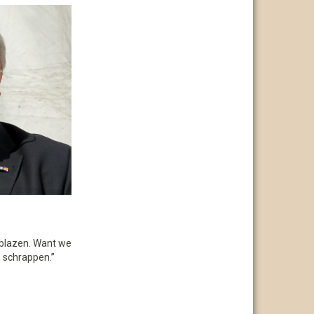
n blazen. Want we
e schrappen.”