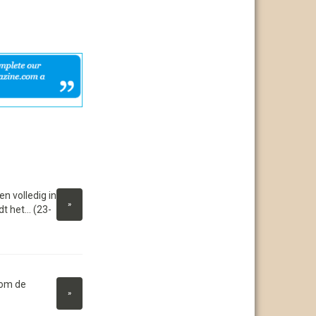
 volledig in
»
t het... (23-
dom de
»