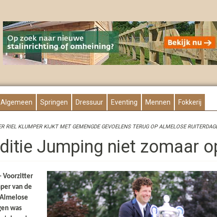
Algemeen
Springen
Dressuur
Eventing
Mennen
Fokkerij
R RIEL KLUMPER KIJKT MET GEMENGDE GEVOELENS TERUG OP ALMELOSE RUITERDAG
aditie Jumping niet zomaar o
 Voorzitter
mper van de
 Almelose
gen was