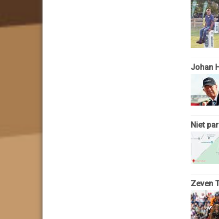
Johan H
Niet pa
Zeven T