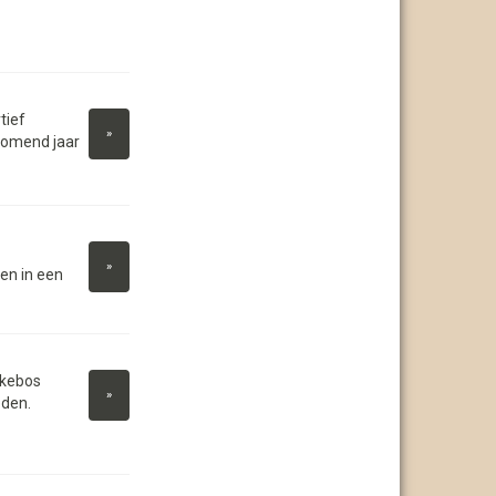
tief
»
komend jaar
»
en in een
ekebos
»
eden.