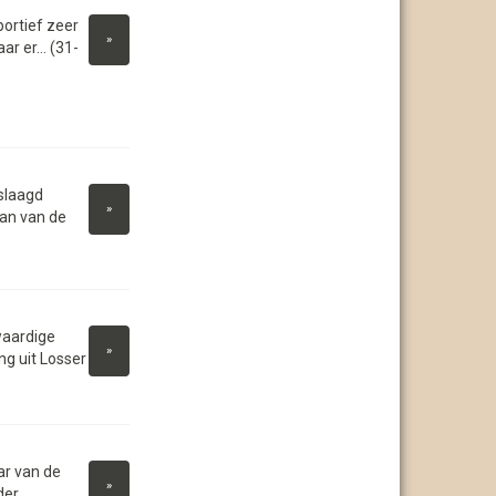
ortief zeer
»
r er... (31-
slaagd
»
aan van de
waardige
»
g uit Losser
r van de
»
der