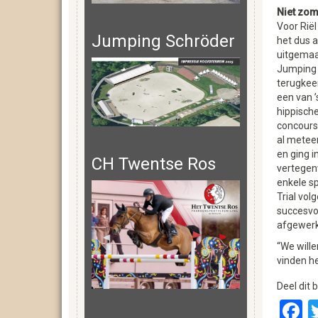
Niet zo
Voor Riël
Jumping Schröder
het dus a
uitgemaak
Jumping 
terugkee
een van ’
hippisch
concours
al metee
en ging i
CH Twentse Ros
vertegen
enkele sp
Trial vol
succesvo
afgewerkt
“We wille
vinden he
Deel dit b
F