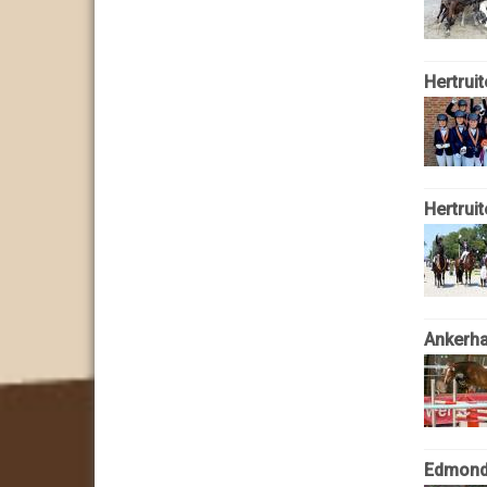
Hertrui
Hertruit
Ankerhal
Edmond 