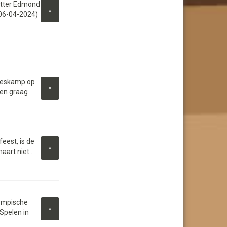
itter Edmond
»
 (06-04-2024)
Heskamp op
»
een graag
eest, is de
»
art niet...
ympische
»
Spelen in