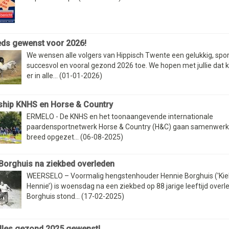
eds gewenst voor 2026!
We wensen alle volgers van Hippisch Twente een gelukkig, spor
succesvol en vooral gezond 2026 toe. We hopen met jullie dat 
er in alle... (01-01-2026)
ship KNHS en Horse & Country
ERMELO - De KNHS en het toonaangevende internationale
paardensportnetwerk Horse & Country (H&C) gaan samenwerk
breed opgezet... (06-08-2025)
Borghuis na ziekbed overleden
WEERSELO – Voormalig hengstenhouder Hennie Borghuis ('Ki
Hennie’) is woensdag na een ziekbed op 88 jarige leeftijd overl
Borghuis stond... (17-02-2025)
alles gezond 2025 gewenst!