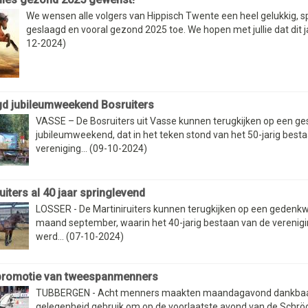
We wensen alle volgers van Hippisch Twente een heel gelukkig, sp
geslaagd en vooral gezond 2025 toe. We hopen met jullie dat dit jaa
12-2024)
d jubileumweekend Bosruiters
VASSE – De Bosruiters uit Vasse kunnen terugkijken op een ge
jubileumweekend, dat in het teken stond van het 50-jarig best
vereniging... (09-10-2024)
uiters al 40 jaar springlevend
LOSSER - De Martiniruiters kunnen terugkijken op een gedenk
maand september, waarin het 40-jarig bestaan van de verenigin
werd... (07-10-2024)
promotie van tweespanmenners
TUBBERGEN - Acht menners maakten maandagavond dankbaa
gelegenheid gebruik om op de voorlaatste avond van de Schrö