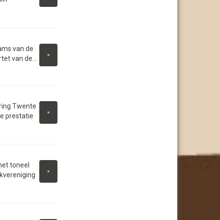
eams van de
»
tet van de...
ring Twente
»
e prestatie
et toneel
»
okvereniging