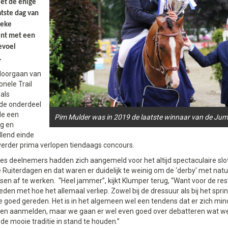
et de enige
atste dag van
ieke
nt met een
evoel
.
 doorgaan van
onele Trail
als
nde onderdeel
e een
Pim Mulder was in 2019 de laatste winnaar van de Jump
ig en
llend einde
verder prima verlopen tiendaags concours.
es deelnemers hadden zich aangemeld voor het altijd spectaculaire slo
Ruiterdagen en dat waren er duidelijk te weinig om de ‘derby’ met natuu
sen af te werken. “Heel jammer”, kijkt Klumper terug, “Want voor de rest 
eden met hoe het allemaal verliep. Zowel bij de dressuur als bij het spr
e goed gereden. Het is in het algemeen wel een tendens dat er zich mind
en aanmelden, maar we gaan er wel even goed over debatteren wat w
e mooie traditie in stand te houden.”