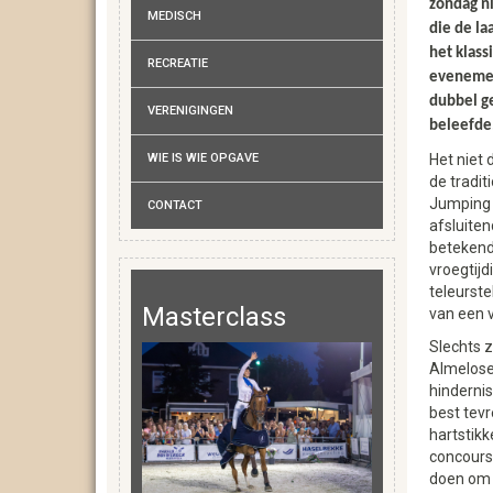
zondag ni
MEDISCH
die de la
het klass
RECREATIE
eveneme
dubbel g
VERENIGINGEN
beleefde
WIE IS WIE OPGAVE
Het niet
de traditi
Jumping 
CONTACT
afsluite
betekend
vroegtijd
teleurste
Masterclass
van een 
Slechts z
Almelose 
hindernis
best tevr
hartstikk
concours
doen om d