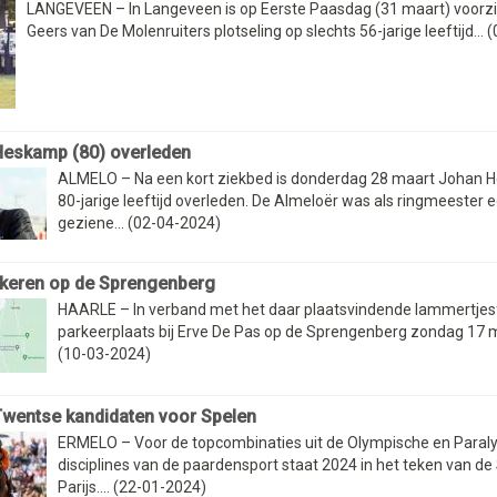
LANGEVEEN – In Langeveen is op Eerste Paasdag (31 maart) voorz
Geers van De Molenruiters plotseling op slechts 56-jarige leeftijd...
eskamp (80) overleden
ALMELO – Na een kort ziekbed is donderdag 28 maart Johan 
80-jarige leeftijd overleden. De Almeloër was als ringmeester 
geziene... (02-04-2024)
rkeren op de Sprengenberg
HAARLE – In verband met het daar plaatsvindende lammertjesf
parkeerplaats bij Erve De Pas op de Sprengenberg zondag 17 ma
(10-03-2024)
wentse kandidaten voor Spelen
ERMELO – Voor de topcombinaties uit de Olympische en Paral
disciplines van de paardensport staat 2024 in het teken van de 
Parijs.... (22-01-2024)