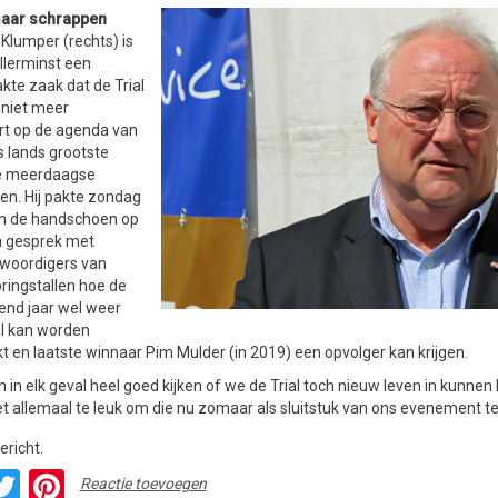
maar schrappen
 Klumper (rechts) is
llerminst een
te zaak dat de Trial
niet meer
rt op de agenda van
s lands grootste
e meerdaagse
en. Hij pakte zondag
n de handschoen op
n gesprek met
woordigers van
ringstallen hoe de
gend jaar wel weer
l kan worden
 en laatste winnaar Pim Mulder (in 2019) een opvolger kan krijgen.
n in elk geval heel goed kijken of we de Trial toch nieuw leven in kunne
t allemaal te leuk om die nu zomaar als sluitstuk van ons evenement t
ericht.
acebook
Twitter
Pinterest
Reactie toevoegen