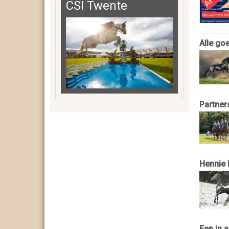
CSI Twente
Alle go
Partner
Hennie 
Een in 