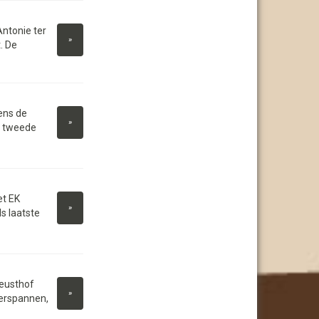
ntonie ter
»
. De
ens de
»
e tweede
et EK
»
s laatste
eusthof
»
ierspannen,