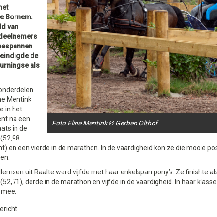
het
he Bornem.
ld van
 deelnemers
weespannen
eindigde de
urningse als
onderdelen
ne Mentink
e in het
nt na een
Foto Eline Mentink © Gerben Olthof
ats in de
 (52,98
) en een vierde in de marathon. In de vaardigheid kon ze die mooie posi
en.
llemsen uit Raalte werd vijfde met haar enkelspan pony’s. Ze finishte als
(52,71), derde in de marathon en vijfde in de vaardigheid. In haar klass
 mee.
ericht.