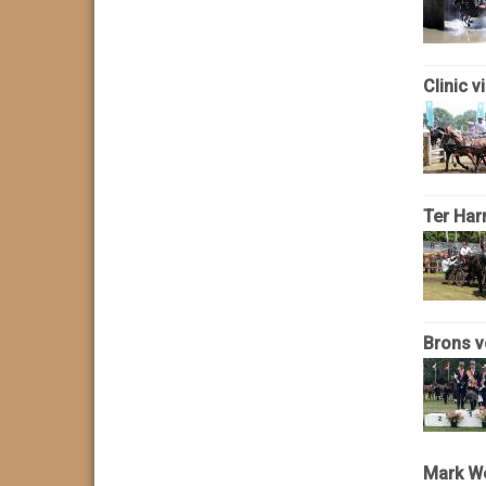
Clinic 
Ter Har
Brons v
Mark We