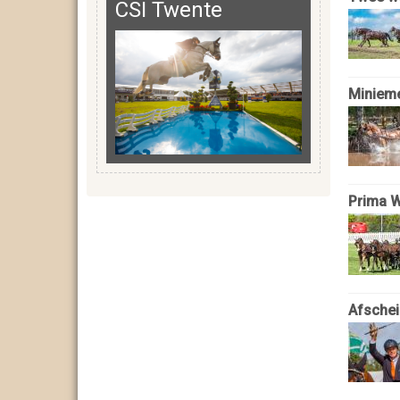
CSI Twente
Miniem
Prima W
Afschei