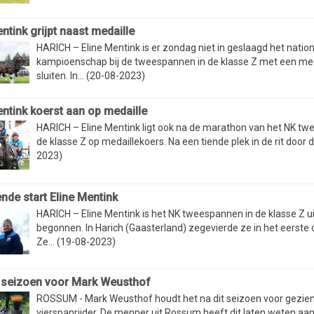
ntink grijpt naast medaille
HARICH – Eline Mentink is er zondag niet in geslaagd het natio
kampioenschap bij de tweespannen in de klasse Z met een meda
sluiten. In... (20-08-2023)
entink koerst aan op medaille
HARICH – Eline Mentink ligt ook na de marathon van het NK tw
de klasse Z op medaillekoers. Na een tiende plek in de rit door d
2023)
nde start Eline Mentink
HARICH – Eline Mentink is het NK tweespannen in de klasse Z u
begonnen. In Harich (Gaasterland) zegevierde ze in het eerste 
Ze... (19-08-2023)
 seizoen voor Mark Weusthof
ROSSUM - Mark Weusthof houdt het na dit seizoen voor gezien
vierspanrijder. De menner uit Rossum heeft dit laten weten aan