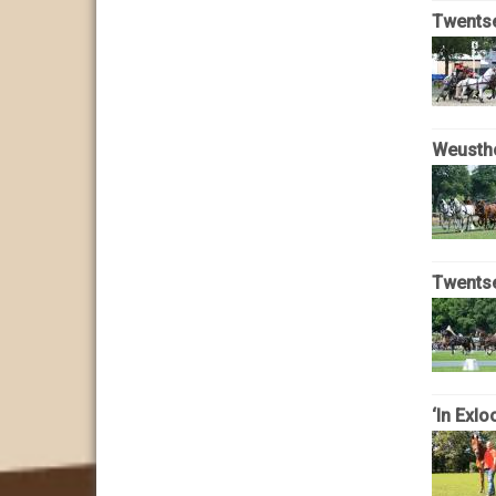
Twentse
Weustho
Twentse
‘In Exlo