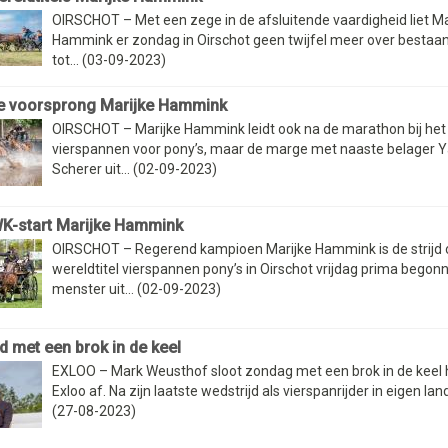
OIRSCHOT – Met een zege in de afsluitende vaardigheid liet Ma
Hammink er zondag in Oirschot geen twijfel meer over bestaan,
tot... (03-09-2023)
e voorsprong Marijke Hammink
OIRSCHOT – Marijke Hammink leidt ook na de marathon bij he
vierspannen voor pony’s, maar de marge met naaste belager Y
Scherer uit... (02-09-2023)
K-start Marijke Hammink
OIRSCHOT – Regerend kampioen Marijke Hammink is de strijd
wereldtitel vierspannen pony’s in Oirschot vrijdag prima begon
menster uit... (02-09-2023)
d met een brok in de keel
EXLOO – Mark Weusthof sloot zondag met een brok in de keel h
Exloo af. Na zijn laatste wedstrijd als vierspanrijder in eigen land
(27-08-2023)