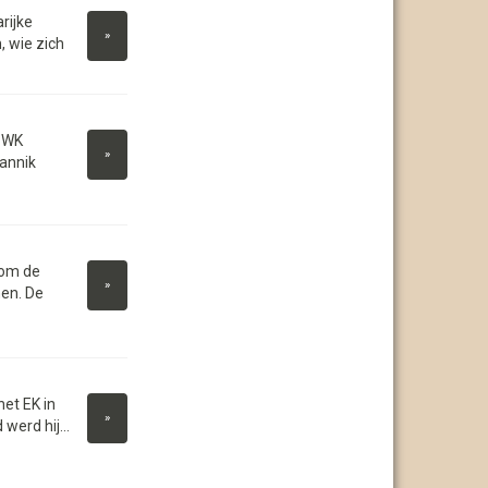
rijke
»
 wie zich
t WK
»
annik
 om de
»
nen. De
et EK in
»
 werd hij...