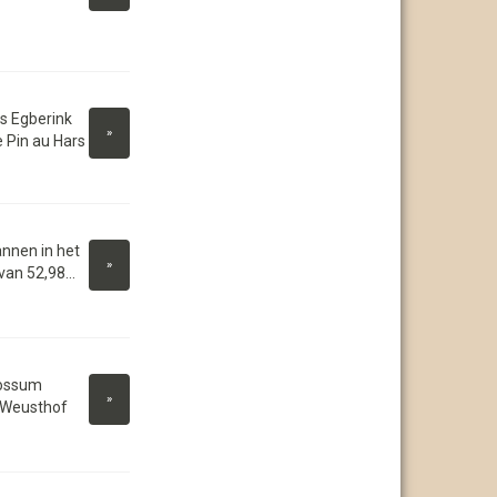
s Egberink
»
 Pin au Hars
nnen in het
»
an 52,98...
Rossum
»
 Weusthof