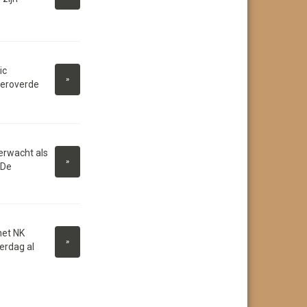
ic
»
veroverde
erwacht als
»
 De
het NK
»
erdag al