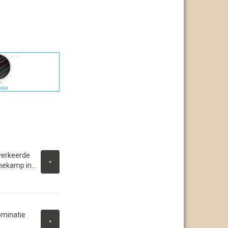
verkeerde
»
nekamp in...
ominatie
»