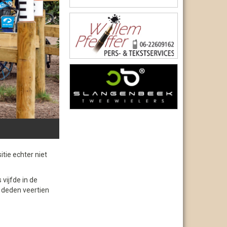
tie echter niet
 vijfde in de
e deden veertien