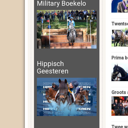
Military Boekelo
Twentse
Prima b
Hippisch
Geesteren
Groots 
Twee we