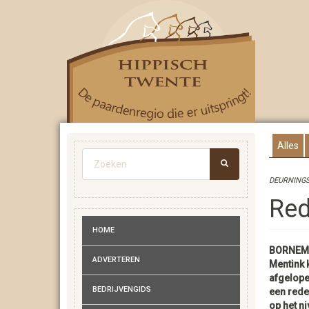
Overslaan
en
naar
de
inhoud
gaan
Alles
Zoekveld
DEURNINGS
ZOEKEN
Red
HOME
BORNEM 
ADVERTEREN
Mentink 
afgelop
BEDRIJVENGIDS
een rede
op het ni