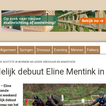
Algemeen
Springen
Dressuur
Eventing
Mennen
Fokkerij
E ACHTSTE IN BORNEM NA GOEDE DRESSUUR EN MARATHON
elijk debuut Eline Mentink in
– Eline
kende
en weekend
lijk debuut
veau van het