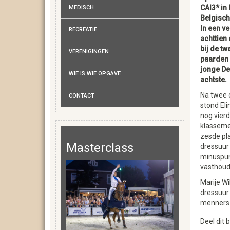
CAI3* in 
MEDISCH
Belgisc
In een ve
RECREATIE
achttien
bij de t
VERENIGINGEN
paarden 
jonge De
WIE IS WIE OPGAVE
achtste.
Na twee 
CONTACT
stond Eli
nog vierd
klasseme
zesde pla
Masterclass
dressuur
minuspunt
vasthoud
Marije Wi
dressuur 
menners
Deel dit b