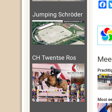
F
Jumping Schröder
CH Twentse Ros
Mee
Prachti
Mooi ee