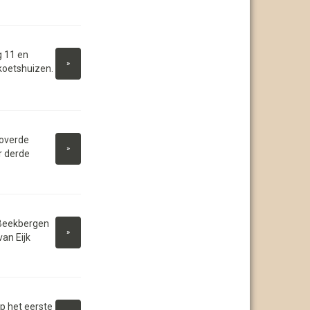
 11 en
»
koetshuizen.
overde
»
r derde
 Beekbergen
»
van Eijk
 het eerste