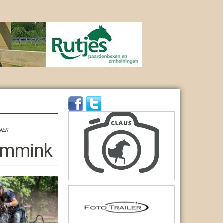
NEK
ammink