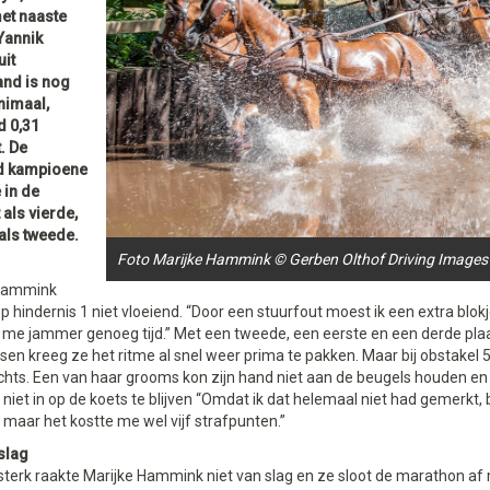
et naaste
Yannik
uit
and is nog
nimaal,
d 0,31
. De
d kampioene
 in de
t als vierde,
als tweede.
Foto Marijke Hammink © Gerben Olthof Driving Images
 Hammink
 hindernis 1 niet vloeiend. “Door een stuurfout moest ik een extra blo
 me jammer genoeg tijd.” Met een tweede, een eerste en een derde plaa
sen kreeg ze het ritme al snel weer prima te pakken. Maar bij obstakel 5
hts. Een van haar grooms kon zijn hand niet aan de beugels houden en
niet in op de koets te blijven “Omdat ik dat helemaal niet had gemerkt,
, maar het kostte me wel vijf strafpunten.”
slag
sterk raakte Marijke Hammink niet van slag en ze sloot de marathon a