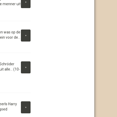
»
e menner uit
en was op de
»
in voor de...
 Schröder
»
 alle... (10-
erls Harry
»
dgoed