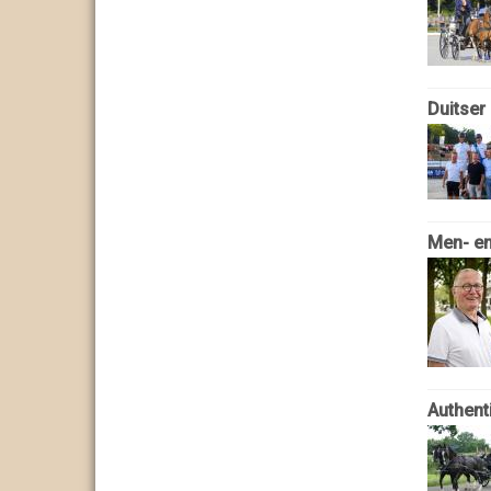
Duitser
Men- en
Authent