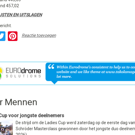
and 457,02
JSTEN EN UITSLAGEN
ericht.
acebook
Twitter
Pinterest
Reactie toevoegen
r Mennen
Cup voor jongste deelnemers
De strijd om de Ladies Cup werd zaterdag op de eerste dag van
Schröder Masterclass gewonnen door het jongste duo deelnem
2026)