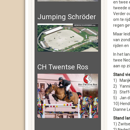
en twee e
tweede o
Verder ov
Jumping Schröder
om te rij
regen gev
Maar leid
van zond
rijden en
In het l
twee Ned
CH Twentse Ros
aan op z
Stand vi
1) Marij
2) Yanni
3) Steff
5) Jan d
10) Hend
Dianne L
Stand l
1) Zwits
2) Neder