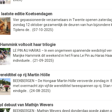
t laatste editie Koetsendagen
Vier gepassioneerde verzamelaars in Twente openen zaterdag
zondag 12 oktober gezamenlijk de deuren van hun bijzondere 
Tijdens de... (07-10-2025)
 Hammink voltooit haar trilogie
LE PIN AU HARAS – In een ongemeen spannende wedstrijd ver
Marijke Hammink dit weekend in het Frans Le Pin au Haras Haa
individuele... (21-09-2025)
ereldtitel op rij Martin Hölle
BEEKBERGEN – De Hongaar Martin Hölle veroverde zondag in
met overmacht zijn vijfde wereldtitel tweespannen op rij. Stan 
eindigde... (24-08-2025)
d debuut van Mathijn Wevers
BEEKBERGEN - Mathijn Wevers deed donderdag goede zaken op