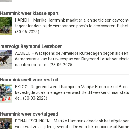
 Hammink weer klasse apart
HARICH – Marijke Hammink maakt er al enige tijd een gewoont
tegenstanders bij de vierspannen pony’s te declasseren. Bij het N
(30-06-2025)
htervolgt Raymond Letteboer
ALMELO – Wat tijdens de Almelose Ruiterdagen begon als een
demonstratie van het tweespan van Raymond Letteboer eindig
nachtmerrie voor... (23-06-2025)
 Hammink snelt voor rest uit
EXLOO - Regerend wereldkampioen Marijke Hammink uit Born
bevestigde zoals menigeen verwachtte dit weekend haar status
de... (30-03-2025)
 Hammink weer overtuigend
DONAUESCHINGEN – Marijke Hammink deed ook het afgelope
weer wat ze al tijden gewend is. De wereldkampioene uit Born