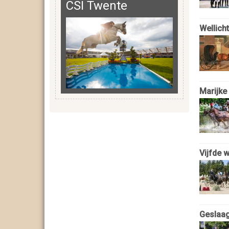
CSI Twente
Wellich
Marijke
Vijfde w
Geslaag