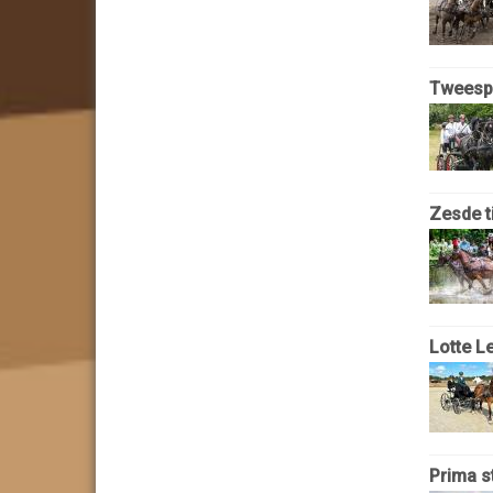
Tweespa
Zesde t
Lotte L
Prima st