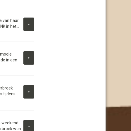
e van haar
»
K in het...
 mooie
»
de in een
erbroek
»
 tijdens
n weekend
»
erbroek won