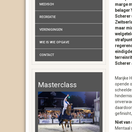
marge m
MEDISCH
belager 
Scherer 
RECREATIE
Zwitserl
maar mi
VERENIGINGEN
welgetel
strafpunt
WIE IS WIE OPGAVE
regeren
eindigde
CONTACT
terreinri
Scherer 
Marijke
Masterclass
opende op
scheelde
hindernis
onverwac
daardoor 
gefinisht
Niet van 
Mentaal 