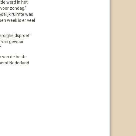
rde werd in het
 voor zondag.”
edelijk ruimte was
pen week is er veel
aardigheidsproef
e van gewoon
”
n van de beste
oerst Nederland