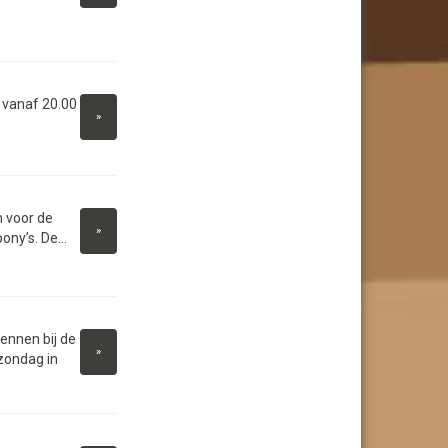
 vanaf 20.00
»
 voor de
»
ny’s. De...
ennen bij de
»
zondag in