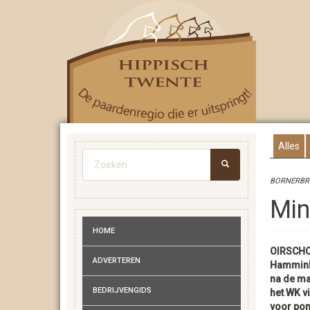
Overslaan
en
naar
de
inhoud
gaan
Alles
Zoekveld
BORNERBRO
ZOEKEN
Min
HOME
OIRSCHO
ADVERTEREN
Hammink 
na de ma
BEDRIJVENGIDS
het WK v
voor pon