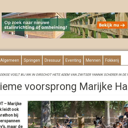
Algemeen
Springen
Dressuur
Eventing
Mennen
Fokkerij
EKSE VOELT BIJ WK IN OIRSCHOT HETE ADEM VAN ZWITSER YANNIK SCHERER IN DE 
ieme voorsprong Marijke H
T – Marijke
leidt ook
rathon bij
ierspannen
y’s, maar de