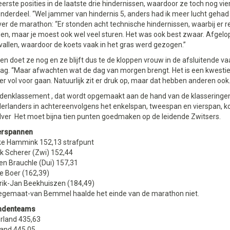
erste posities in de laatste drie hindernissen, waardoor ze toch nog vie
nderdeel. “Wel jammer van hindernis 5, anders had ik meer lucht gehad
er de marathon: “Er stonden acht technische hindernissen, waarbij er r
den, maar je moest ook wel veel sturen. Het was ook best zwaar. Afgelo
allen, waardoor de koets vaak in het gras werd gezogen.”
en doet ze nog en ze blijft dus te de kloppen vrouw in de afsluitende v
ag. “Maar afwachten wat de dag van morgen brengt. Het is een kwesti
 er vol voor gaan. Natuurlijk zit er druk op, maar dat hebben anderen ook.
andenklassement , dat wordt opgemaakt aan de hand van de klasseringe
erlanders in achtereenvolgens het enkelspan, tweespan en vierspan, k
ilver Het moet bijna tien punten goedmaken op de leidende Zwitsers.
erspannen
ke Hammink 152,13 strafpunt
k Scherer (Zwi) 152,44
en Brauchle (Dui) 157,31
e Boer (162,39)
rik-Jan Beekhuiszen (184,49)
egemaat-van Bemmel haalde het einde van de marathon niet.
andenteams
erland 435,63
land 445,05