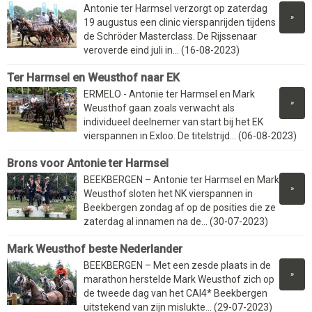
Antonie ter Harmsel verzorgt op zaterdag
»
19 augustus een clinic vierspanrijden tijdens
de Schröder Masterclass. De Rijssenaar
veroverde eind juli in... (16-08-2023)
Ter Harmsel en Weusthof naar EK
ERMELO - Antonie ter Harmsel en Mark
»
Weusthof gaan zoals verwacht als
individueel deelnemer van start bij het EK
vierspannen in Exloo. De titelstrijd... (06-08-2023)
Brons voor Antonie ter Harmsel
BEEKBERGEN – Antonie ter Harmsel en Mark
»
Weusthof sloten het NK vierspannen in
Beekbergen zondag af op de posities die ze
zaterdag al innamen na de... (30-07-2023)
Mark Weusthof beste Nederlander
BEEKBERGEN – Met een zesde plaats in de
»
marathon herstelde Mark Weusthof zich op
de tweede dag van het CAI4* Beekbergen
uitstekend van zijn mislukte... (29-07-2023)