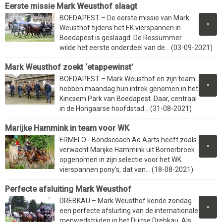
Eerste missie Mark Weusthof slaagt
BOEDAPEST – De eerste missie van Mark
»
Weusthof tijdens het EK vierspannen in
Boedapest is geslaagd. De Rossummer
wilde het eerste onderdeel van de... (03-09-2021)
Mark Weusthof zoekt ‘etappewinst’
BOEDAPEST – Mark Weusthof en zijn team
»
hebben maandag hun intrek genomen in het
Kincsem Park van Boedapest. Daar, centraal
in de Hongaarse hoofdstad... (31-08-2021)
Marijke Hammink in team voor WK
ERMELO - Bondscoach Ad Aarts heeft zoals
»
verwacht Marijke Hammink uit Bornerbroek
opgenomen in zijn selectie voor het WK
vierspannen pony’s, dat van... (18-08-2021)
Perfecte afsluiting Mark Weusthof
DREBKAU – Mark Weusthof kende zondag
»
een perfecte afsluiting van de internationale
menwedstrijden in het Duitse Drebkau. Als