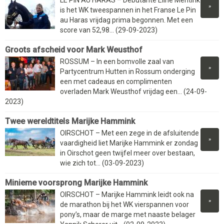
LE PIN AU HARAS – Debutante Eline Mentink
»
is het WK tweespannen in het Franse Le Pin
au Haras vrijdag prima begonnen. Met een
score van 52,98... (29-09-2023)
Groots afscheid voor Mark Weusthof
ROSSUM – In een bomvolle zaal van
»
Partycentrum Hutten in Rossum onderging
een met cadeaus en complimenten
overladen Mark Weusthof vrijdag een... (24-09-
2023)
Twee wereldtitels Marijke Hammink
OIRSCHOT – Met een zege in de afsluitende
»
vaardigheid liet Marijke Hammink er zondag
in Oirschot geen twijfel meer over bestaan,
wie zich tot... (03-09-2023)
Minieme voorsprong Marijke Hammink
OIRSCHOT – Marijke Hammink leidt ook na
»
de marathon bij het WK vierspannen voor
pony’s, maar de marge met naaste belager