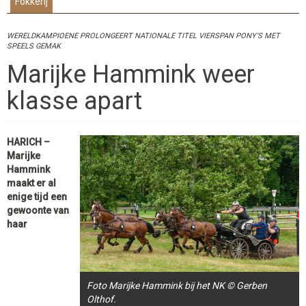
Fokkerij
WERELDKAMPIOENE PROLONGEERT NATIONALE TITEL VIERSPAN PONY’S MET
SPEELS GEMAK
Marijke Hammink weer
klasse apart
HARICH –
Marijke
Hammink
maakt er al
enige tijd een
gewoonte van
haar
Foto Marijke Hammink bij het NK © Gerben
Olthof.