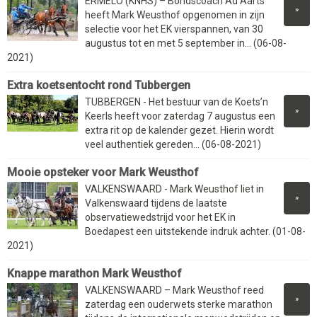
ERMELO (KNHS) – Bondscoach Ad Aarts
»
heeft Mark Weusthof opgenomen in zijn
selectie voor het EK vierspannen, van 30
augustus tot en met 5 september in... (06-08-
2021)
Extra koetsentocht rond Tubbergen
TUBBERGEN - Het bestuur van de Koets’n
»
Keerls heeft voor zaterdag 7 augustus een
extra rit op de kalender gezet. Hierin wordt
veel authentiek gereden... (06-08-2021)
Mooie opsteker voor Mark Weusthof
VALKENSWAARD - Mark Weusthof liet in
»
Valkenswaard tijdens de laatste
observatiewedstrijd voor het EK in
Boedapest een uitstekende indruk achter. (01-08-
2021)
Knappe marathon Mark Weusthof
VALKENSWAARD – Mark Weusthof reed
»
zaterdag een ouderwets sterke marathon