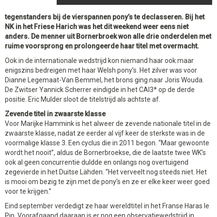
tegenstanders bij de vierspannen pony’s te declasseren. Bij het
NK in het Friese Harich was het dit weekend weer eens niet
anders. De menner uit Bornerbroek won alle drie onderdelen met
ruime voorsprong en prolongeerde haar titel met overmacht.
Ook in de internationale wedstrijd kon niemand haar ook maar
enigszins bedreigen met haar Welsh pony’s. Het zilver was voor
Dianne Legemaat-Van Bemmel, het brons ging naar Joris Wouda.
De Zwitser Yannick Scherrer eindigde in het CAI3* op de derde
positie. Eric Mulder sloot de titelstrijd als achtste af.
Zevende titel in zwaarste klasse
Voor Marijke Hammink is het alweer de zevende nationale titel in de
zwaarste klasse, nadat ze eerder al vijf keer de sterkste was in de
voormalige klasse 3. Een cyclus die in 2011 begon. “Maar gewoonte
wordt het nooit”, aldus de Bornerbroekse, die de laatste twee WK’s
ook al geen concurrentie duldde en onlangs nog overtuigend
zegevierde in het Duitse Lähden. “Het verveelt nog steeds niet. Het
is mooi om bezig te zijn met de pony’s en ze er elke keer weer goed
voor te krijgen.”
Eind september verdedigt ze haar wereldtitel in het Franse Haras le
Pin. Voorafgaand daaraan is er nog een observatiewedstrijd in