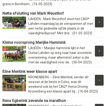
grens in Bentheim... (16-05-2023)
Nette afsluiting van Mark Weusthof
LÄHDEN - Mark Weusthof sloot het CAI3*
»
Lähden maandag bij de vierspannen af met
een nette gedeelde vijfde plaats in de
vaardigheidsproef. Met drie... (01-05-2023)
Kleine voorsprong Marijke Hammink
LÄHDEN – Marijke Hammink lijkt in het
»
Duitse Lähden op weg naar haar zoveelste
overwinning, maar allerminst zeker is die
met de vaardigheid voor de... (30-04-2023)
Eline Mentink weer klasse apart
KRONENBERG – Eline Mentink, eerder dit
»
seizoen al de beste in Exloo, was dit
weekend ook bij het CAI2* Horse Driving
Kronenberg een klasse apart bij... (16-04-2023)
Rens Egberink zevende na marathon