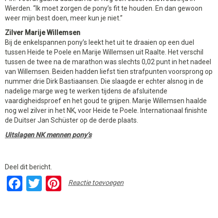
Wierden. “Ik moet zorgen de pony’s fit te houden. En dan gewoon
weer mijn best doen, meer kun je niet.”
Zilver Marije Willemsen
Bij de enkelspannen pony’s leekt het uit te draaien op een duel
tussen Heide te Poele en Marije Willemsen uit Raalte. Het verschil
tussen de twee na de marathon was slechts 0,02 punt in het nadeel
van Willemsen. Beiden hadden liefst tien strafpunten voorsprong op
nummer drie Dirk Bastiaansen. Die slaagde er echter alsnog in de
nadelige marge weg te werken tijdens de afsluitende
vaardigheidsproef en het goud te grijpen. Marije Willemsen haalde
nog wel zilver in het NK, voor Heide te Poele. Internationaal finishte
de Duitser Jan Schüster op de derde plaats.
Uitslagen NK mennen pony’s
Deel dit bericht.
Facebook
Twitter
Pinterest
Reactie toevoegen