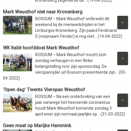
Kronenberg zegevierde de... (19-04-2022)
Mark Weusthof niet naar Kronenberg
ROSSUM – Mark Weusthof ontbreekt dit
»
weekend bij de menwedstrijden in het
Limburgse Kronenberg. Zijn paard Ferdinand
S (roepnaam Fender) is nog niet... (14-04-2022)
WK Italië hoofddoel Mark Weusthof
ROSSUM – Mark Weusthof mocht zich
»
zondag verheugen in een flinke
belangstelling voor zijn sponsordag. De
vierspanrijder uit Rossum presenteerde zijn... (03-
04-2022)
‘Open dag’ Twents Vierspan Weusthof
ROSSUM – Na een onderbreking van een
»
jaar vanwege het heersende coronavirus
houdt Mark Weusthof komende zondag 3
april weer zijn normaal jaarlijks op... (31-03-2022)
Geen maat op Marijke Hammink