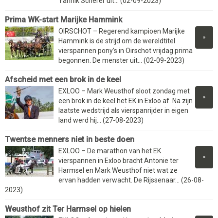
Yannik Scherer uit... (02-09-2023)
Prima WK-start Marijke Hammink
OIRSCHOT – Regerend kampioen Marijke
»
Hammink is de strijd om de wereldtitel
vierspannen pony’s in Oirschot vrijdag prima
begonnen. De menster uit... (02-09-2023)
Afscheid met een brok in de keel
EXLOO – Mark Weusthof sloot zondag met
»
een brok in de keel het EK in Exloo af. Na zijn
laatste wedstrijd als vierspanrijder in eigen
land werd hij... (27-08-2023)
Twentse menners niet in beste doen
EXLOO – De marathon van het EK
»
vierspannen in Exloo bracht Antonie ter
Harmsel en Mark Weusthof niet wat ze
ervan hadden verwacht. De Rijssenaar... (26-08-
2023)
Weusthof zit Ter Harmsel op hielen