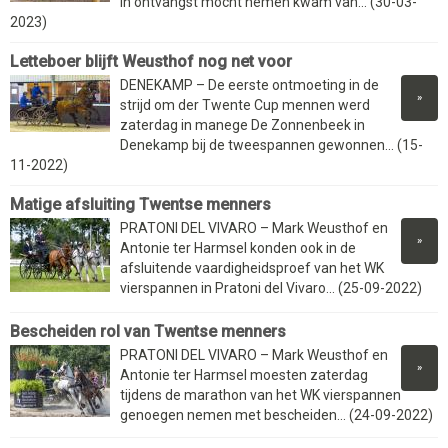
in ontvangst mocht nemen kwam van... (30-03-
2023)
Letteboer blijft Weusthof nog net voor
DENEKAMP – De eerste ontmoeting in de
»
strijd om der Twente Cup mennen werd
zaterdag in manege De Zonnenbeek in
Denekamp bij de tweespannen gewonnen... (15-
11-2022)
Matige afsluiting Twentse menners
PRATONI DEL VIVARO – Mark Weusthof en
»
Antonie ter Harmsel konden ook in de
afsluitende vaardigheidsproef van het WK
vierspannen in Pratoni del Vivaro... (25-09-2022)
Bescheiden rol van Twentse menners
PRATONI DEL VIVARO – Mark Weusthof en
»
Antonie ter Harmsel moesten zaterdag
tijdens de marathon van het WK vierspannen
genoegen nemen met bescheiden... (24-09-2022)