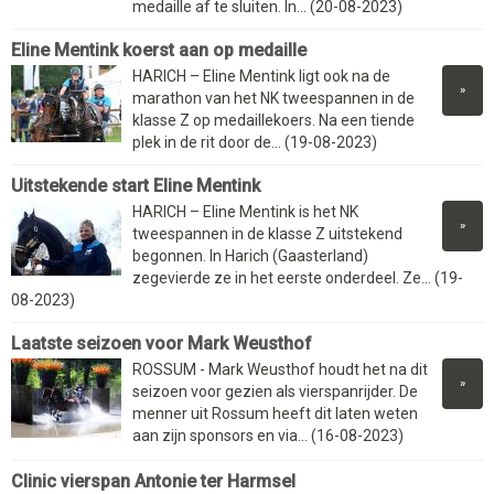
medaille af te sluiten. In... (20-08-2023)
Eline Mentink koerst aan op medaille
HARICH – Eline Mentink ligt ook na de
»
marathon van het NK tweespannen in de
klasse Z op medaillekoers. Na een tiende
plek in de rit door de... (19-08-2023)
Uitstekende start Eline Mentink
HARICH – Eline Mentink is het NK
»
tweespannen in de klasse Z uitstekend
begonnen. In Harich (Gaasterland)
zegevierde ze in het eerste onderdeel. Ze... (19-
08-2023)
Laatste seizoen voor Mark Weusthof
ROSSUM - Mark Weusthof houdt het na dit
»
seizoen voor gezien als vierspanrijder. De
menner uit Rossum heeft dit laten weten
aan zijn sponsors en via... (16-08-2023)
Clinic vierspan Antonie ter Harmsel