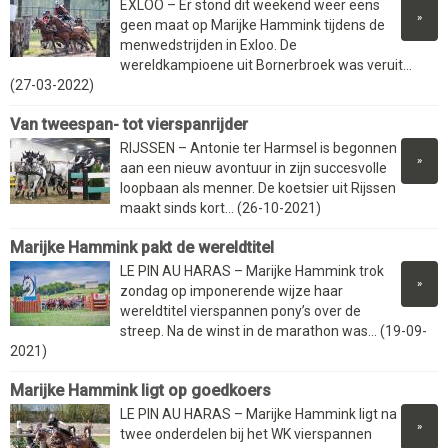
EXLOO – Er stond dit weekend weer eens
»
geen maat op Marijke Hammink tijdens de
menwedstrijden in Exloo. De
wereldkampioene uit Bornerbroek was veruit...
(27-03-2022)
Van tweespan- tot vierspanrijder
RIJSSEN – Antonie ter Harmsel is begonnen
»
aan een nieuw avontuur in zijn succesvolle
loopbaan als menner. De koetsier uit Rijssen
maakt sinds kort... (26-10-2021)
Marijke Hammink pakt de wereldtitel
LE PIN AU HARAS – Marijke Hammink trok
»
zondag op imponerende wijze haar
wereldtitel vierspannen pony’s over de
streep. Na de winst in de marathon was... (19-09-
2021)
Marijke Hammink ligt op goedkoers
LE PIN AU HARAS – Marijke Hammink ligt na
»
twee onderdelen bij het WK vierspannen