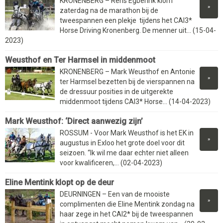
KRONENBERG – Rens Egberink klom
»
zaterdag na de marathon bij de
tweespannen een plekje tijdens het CAI3*
Horse Driving Kronenberg. De menner uit... (15-04-
2023)
Weusthof en Ter Harmsel in middenmoot
KRONENBERG – Mark Weusthof en Antonie
»
ter Harmsel bezetten bij de vierspannen na
de dressuur posities in de uitgerekte
middenmoot tijdens CAI3* Horse... (14-04-2023)
Mark Weusthof: ‘Direct aanwezig zijn’
ROSSUM - Voor Mark Weusthof is het EK in
»
augustus in Exloo het grote doel voor dit
seizoen. “Ik wil me daar echter niet alleen
voor kwalificeren,... (02-04-2023)
Eline Mentink klopt op de deur
DEURNINGEN – Een van de mooiste
»
complimenten die Eline Mentink zondag na
haar zege in het CAI2* bij de tweespannen