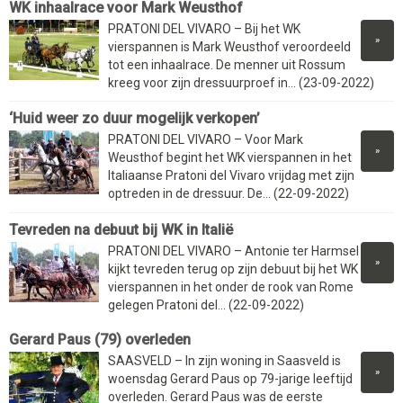
WK inhaalrace voor Mark Weusthof
PRATONI DEL VIVARO – Bij het WK
»
vierspannen is Mark Weusthof veroordeeld
tot een inhaalrace. De menner uit Rossum
kreeg voor zijn dressuurproef in... (23-09-2022)
‘Huid weer zo duur mogelijk verkopen’
PRATONI DEL VIVARO – Voor Mark
»
Weusthof begint het WK vierspannen in het
Italiaanse Pratoni del Vivaro vrijdag met zijn
optreden in de dressuur. De... (22-09-2022)
Tevreden na debuut bij WK in Italië
PRATONI DEL VIVARO – Antonie ter Harmsel
»
kijkt tevreden terug op zijn debuut bij het WK
vierspannen in het onder de rook van Rome
gelegen Pratoni del... (22-09-2022)
Gerard Paus (79) overleden
SAASVELD – In zijn woning in Saasveld is
»
woensdag Gerard Paus op 79-jarige leeftijd
overleden. Gerard Paus was de eerste