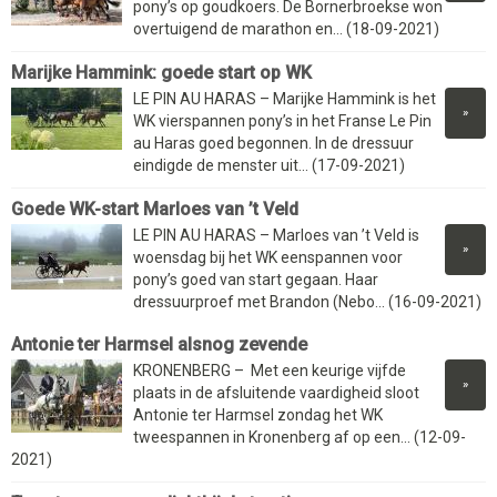
pony’s op goudkoers. De Bornerbroekse won
overtuigend de marathon en... (18-09-2021)
Marijke Hammink: goede start op WK
LE PIN AU HARAS – Marijke Hammink is het
»
WK vierspannen pony’s in het Franse Le Pin
au Haras goed begonnen. In de dressuur
eindigde de menster uit... (17-09-2021)
Goede WK-start Marloes van ’t Veld
LE PIN AU HARAS – Marloes van ’t Veld is
»
woensdag bij het WK eenspannen voor
pony’s goed van start gegaan. Haar
dressuurproef met Brandon (Nebo... (16-09-2021)
Antonie ter Harmsel alsnog zevende
KRONENBERG – Met een keurige vijfde
»
plaats in de afsluitende vaardigheid sloot
Antonie ter Harmsel zondag het WK
tweespannen in Kronenberg af op een... (12-09-
2021)