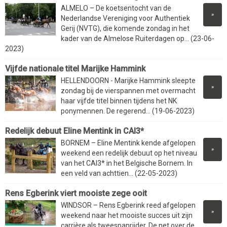
ALMELO – De koetsentocht van de
»
Nederlandse Vereniging voor Authentiek
Gerij (NVTG), die komende zondag in het
kader van de Almelose Ruiterdagen op... (23-06-
2023)
Vijfde nationale titel Marijke Hammink
HELLENDOORN - Marijke Hammink sleepte
»
zondag bij de vierspannen met overmacht
haar vijfde titel binnen tijdens het NK
ponymennen. De regerend... (19-06-2023)
Redelijk debuut Eline Mentink in CAI3*
BORNEM – Eline Mentink kende afgelopen
»
weekend een redelijk debuut op het niveau
van het CAI3* in het Belgische Bornem. In
een veld van achttien... (22-05-2023)
Rens Egberink viert mooiste zege ooit
WINDSOR – Rens Egberink reed afgelopen
»
weekend naar het mooiste succes uit zijn
carrière als tweespanrijder. De net over de