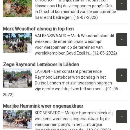
OIRSCHOT – Marijke Hammink blijft een
»
klasse apart bij de vierspannen pony’s. Ook
in Oirschot kon niemand van de concurrentie
haar echt bedreigen. (18-07-2022)
Mark Weusthof alsnog in top tien
VALKENSWAARD – Mark Weusthof sloot dit
»
weekend de internationale wedstrijd
voor vierspannen op de terreinen van
wereldkampioen Boyd Exell in... (12-06-2022)
Zege Raymond Letteboer in Lähden
LÄHDEN – Een constant presterende
»
Raymond Letteboer won zondag In het
Duitse Lähden met zijn tweespan paarden
zijn eerste wedstrijd van het seizoen.... (01-05-
2022)
Marijke Hammink weer ongenaakbaar
KRONENBERG – Marijke Hammink bleek dit
»
weekend weer eens ongenaakbaar bij de
vierspannen pony’s. In het Limburgse