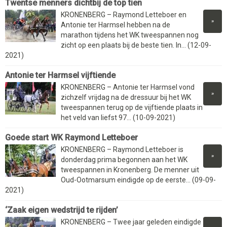
Twentse menners dichtbij de top tien
KRONENBERG – Raymond Letteboer en
»
Antonie ter Harmsel hebben na de
marathon tijdens het WK tweespannen nog
zicht op een plaats bij de beste tien. In... (12-09-
2021)
Antonie ter Harmsel vijftiende
KRONENBERG – Antonie ter Harmsel vond
»
zichzelf vrijdag na de dressuur bij het WK
tweespannen terug op de vijftiende plaats in
het veld van liefst 97... (10-09-2021)
Goede start WK Raymond Letteboer
KRONENBERG – Raymond Letteboer is
»
donderdag prima begonnen aan het WK
tweespannen in Kronenberg. De menner uit
Oud-Ootmarsum eindigde op de eerste... (09-09-
2021)
‘Zaak eigen wedstrijd te rijden’
KRONENBERG – Twee jaar geleden eindigde