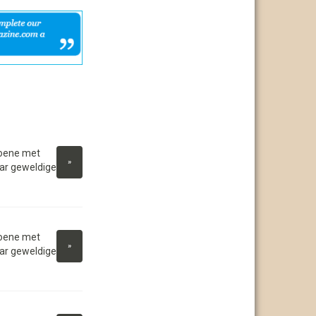
ioene met
»
ar geweldige
ioene met
»
ar geweldige