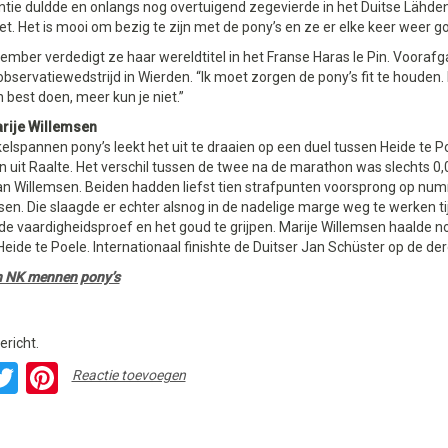
tie duldde en onlangs nog overtuigend zegevierde in het Duitse Lähden
et. Het is mooi om bezig te zijn met de pony’s en ze er elke keer weer go
ember verdedigt ze haar wereldtitel in het Franse Haras le Pin. Voorafg
bservatiewedstrijd in Wierden. “Ik moet zorgen de pony’s fit te houden
 best doen, meer kun je niet.”
arije Willemsen
kelspannen pony’s leekt het uit te draaien op een duel tussen Heide te P
 uit Raalte. Het verschil tussen de twee na de marathon was slechts 0,0
n Willemsen. Beiden hadden liefst tien strafpunten voorsprong op num
en. Die slaagde er echter alsnog in de nadelige marge weg te werken t
de vaardigheidsproef en het goud te grijpen. Marije Willemsen haalde nog
Heide te Poele. Internationaal finishte de Duitser Jan Schüster op de der
n NK mennen pony’s
ericht.
acebook
Twitter
Pinterest
Reactie toevoegen