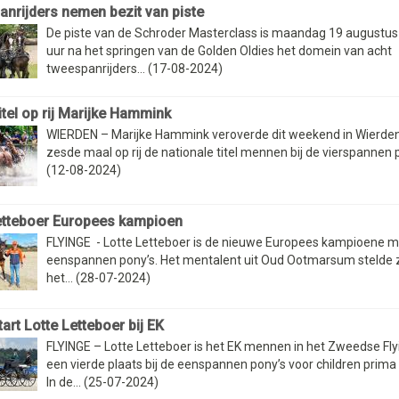
nrijders nemen bezit van piste
De piste van de Schroder Masterclass is maandag 19 augustus
uur na het springen van de Golden Oldies het domein van acht
tweespanrijders... (17-08-2024)
itel op rij Marijke Hammink
WIERDEN – Marijke Hammink veroverde dit weekend in Wierden
zesde maal op rij de nationale titel mennen bij de vierspannen po
(12-08-2024)
etteboer Europees kampioen
FLYINGE - Lotte Letteboer is de nieuwe Europees kampioene m
eenspannen pony’s. Het mentalent uit Oud Ootmarsum stelde 
het... (28-07-2024)
art Lotte Letteboer bij EK
FLYINGE – Lotte Letteboer is het EK mennen in het Zweedse Fl
een vierde plaats bij de eenspannen pony’s voor children prim
In de... (25-07-2024)