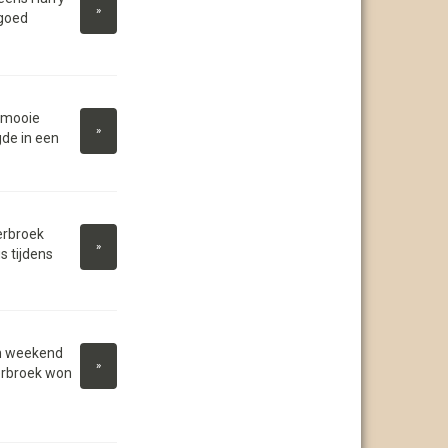
»
dgoed
 mooie
»
de in een
erbroek
»
 tijdens
n weekend
»
erbroek won