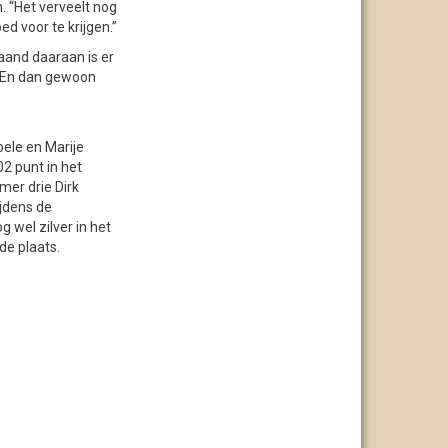
. “Het verveelt nog
ed voor te krijgen.”
aand daaraan is er
. En dan gewoon
oele en Marije
2 punt in het
mer drie Dirk
ijdens de
 wel zilver in het
de plaats.