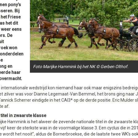
nen pony’s
seren. Bij
 het Friese
s het dit
 weer eens
ers. De
it
roek won
e onderdelen
me
ong en
Foto Marijke Hammink bij het NK © Gerben Olthof.
eerde haar
 overmacht.
e internationale wedstrijd kon niemand haar ook maar enigszins bedrei
Het zilver was voor Dianne Legemaat-Van Bemmel, het brons ging naar 
annick Scherrer eindigde in het CAI3* op de derde positie. Eric Mulder slo
te af.
itel in zwaarste klasse
jke Hammink is het alweer de zevende nationale titel in de zwaarste kl
 vijf keer de sterkste was in de voormalige klasse 3. Een cyclus die in 2
wordt het nooit”, aldus de Bornerbroekse, die de laatste twee WK’s ook