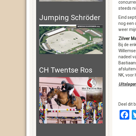
concurren
steeds ni
Jumping Schröder
Eind sept
nog een o
weer mijn
Zilver M
Bij de en
Willemsen
nadeel va
Bastiaans
CH Twentse Ros
afsluiten
NK, voor 
Uitslage
Deel dit b
F