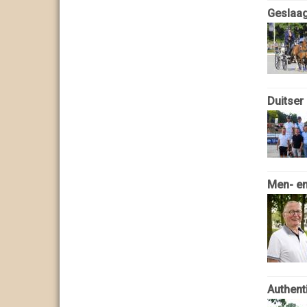
Geslaag
Duitser
Men- en
Authent