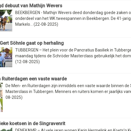
d debuut van Mathijn Wevers
BEEKBERGEN - Mathijn Wevers deed donderdag goede zaken op
onderdeel van het WK tweespannen in Beekbergen. De 41-jarig
Markelo... (22-08-2025)
 Gert Söhnle gaat op herhaling
TUBBERGEN – Het plein voor de Pancratius Basiliek in Tubberg
maandag tijdens de Schröder Masterclass gebruikelijk het dome
(12-08-2025)
 Ruiterdagen een vaste waarde
De Men- en Ruiterdagen zijn inmiddels een vaste waarde binnen de
Masterclass in Tubbergen. Menners en ruiters komen er jaarlijks vanuit
08-2025)
ieke koetsen in de Singravenrit
DENEKAMP – Al vele jaren wonen Karin Hermelink en Koets’n Ke