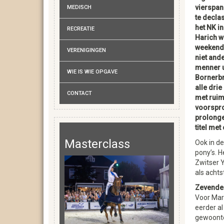
vierspan
MEDISCH
te declas
het NK in
RECREATIE
Harich wa
weekend
VERENIGINGEN
niet and
menner u
WIE IS WIE OPGAVE
Bornerb
alle dri
CONTACT
met rui
voorspr
prolong
titel met
Masterclass
Ook in d
pony’s. 
Zwitser Y
als achts
Zevende t
Voor Mari
eerder al
gewoonte 