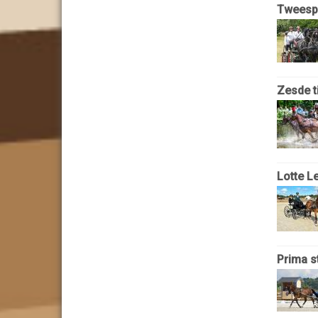
Tweespa
Zesde t
Lotte L
Prima st