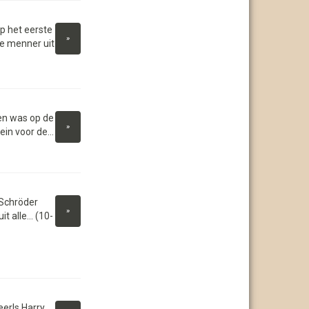
 het eerste
»
e menner uit
en was op de
»
in voor de...
 Schröder
»
 alle... (10-
erls Harry