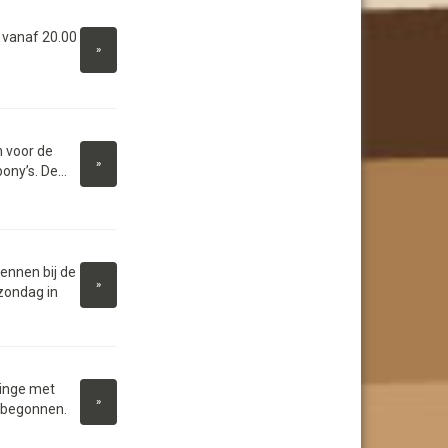
 vanaf 20.00
»
 voor de
»
ny’s. De...
ennen bij de
»
zondag in
yinge met
»
a begonnen.