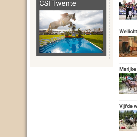
CSI Twente
Wellich
Marijke
Vijfde w