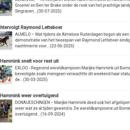
Groener en Ben ter Brake onder de rook van het prachtige lan
Singraven... (30-07-2025)
htervolgt Raymond Letteboer
ALMELO – Wat tijdens de Almelose Ruiterdagen begon als een
demonstratie van het tweespan van Raymond Letteboer eindig
nachtmerrie voor... (23-06-2025)
 Hammink snelt voor rest uit
EXLOO - Regerend wereldkampioen Marijke Hammink uit Born
bevestigde zoals menigeen verwachtte dit weekend haar status
de... (30-03-2025)
 Hammink weer overtuigend
DONAUESCHINGEN – Marijke Hammink deed ook het afgelope
weer wat ze al tijden gewend is. De wereldkampioene uit Born
overtuigend... (16-09-2024)