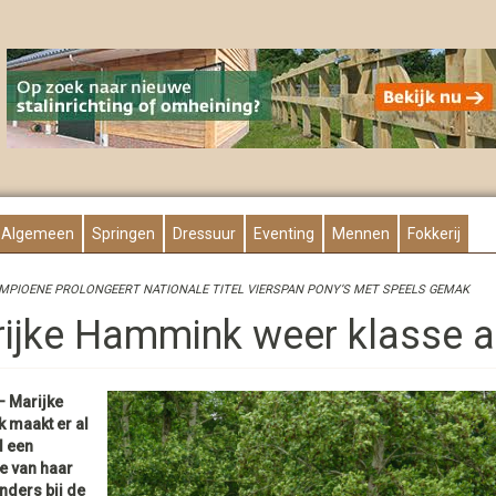
Algemeen
Springen
Dressuur
Eventing
Mennen
Fokkerij
PIOENE PROLONGEERT NATIONALE TITEL VIERSPAN PONY’S MET SPEELS GEMAK
ijke Hammink weer klasse a
 Marijke
maakt er al
d een
 van haar
nders bij de