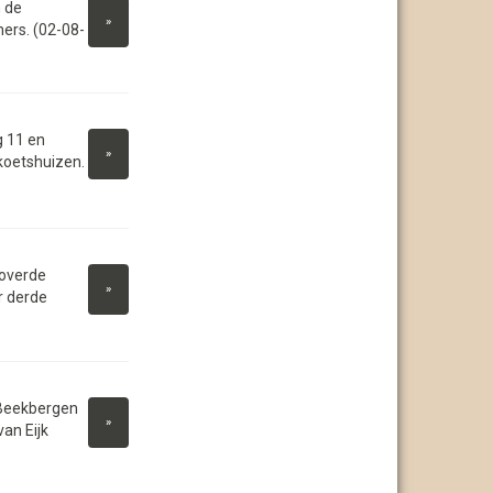
 de
»
ers. (02-08-
 11 en
»
koetshuizen.
overde
»
r derde
 Beekbergen
»
van Eijk