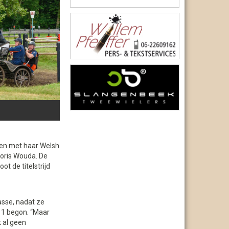
gen met haar Welsh
Joris Wouda. De
ot de titelstrijd
asse, nadat ze
011 begon. “Maar
 al geen