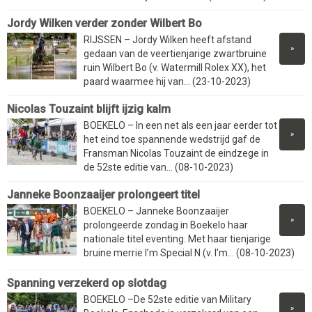
Jordy Wilken verder zonder Wilbert Bo
RIJSSEN – Jordy Wilken heeft afstand
»
gedaan van de veertienjarige zwartbruine
ruin Wilbert Bo (v. Watermill Rolex XX), het
paard waarmee hij van... (23-10-2023)
Nicolas Touzaint blijft ijzig kalm
BOEKELO – In een net als een jaar eerder tot
»
het eind toe spannende wedstrijd gaf de
Fransman Nicolas Touzaint de eindzege in
de 52ste editie van... (08-10-2023)
Janneke Boonzaaijer prolongeert titel
BOEKELO – Janneke Boonzaaijer
»
prolongeerde zondag in Boekelo haar
nationale titel eventing. Met haar tienjarige
bruine merrie I’m Special N (v. I’m... (08-10-2023)
Spanning verzekerd op slotdag
BOEKELO –De 52ste editie van Military
»