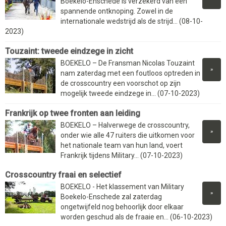
Boekelo-Enschede is verzekerd van een
spannende ontknoping. Zowel in de
internationale wedstrijd als de strijd... (08-10-
2023)
Touzaint: tweede eindzege in zicht
BOEKELO – De Fransman Nicolas Touzaint
»
nam zaterdag met een foutloos optreden in
de crosscountry een voorschot op zijn
mogelijk tweede eindzege in... (07-10-2023)
Frankrijk op twee fronten aan leiding
BOEKELO – Halverwege de crosscountry,
»
onder wie alle 47 ruiters die uitkomen voor
het nationale team van hun land, voert
Frankrijk tijdens Military... (07-10-2023)
Crosscountry fraai en selectief
BOEKELO - Het klassement van Military
»
Boekelo-Enschede zal zaterdag
ongetwijfeld nog behoorlijk door elkaar
worden geschud als de fraaie en... (06-10-2023)