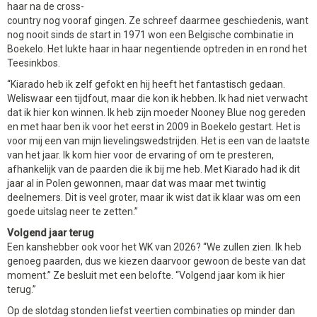
haar na de cross-
country nog vooraf gingen. Ze schreef daarmee geschiedenis, want
nog nooit sinds de start in 1971 won een Belgische combinatie in
Boekelo. Het lukte haar in haar negentiende optreden in en rond het
Teesinkbos.
“Kiarado heb ik zelf gefokt en hij heeft het fantastisch gedaan.
Weliswaar een tijdfout, maar die kon ik hebben. Ik had niet verwacht
dat ik hier kon winnen. Ik heb zijn moeder Nooney Blue nog gereden
en met haar ben ik voor het eerst in 2009 in Boekelo gestart. Het is
voor mij een van mijn lievelingswedstrijden. Het is een van de laatste
van het jaar. Ik kom hier voor de ervaring of om te presteren,
afhankelijk van de paarden die ik bij me heb. Met Kiarado had ik dit
jaar al in Polen gewonnen, maar dat was maar met twintig
deelnemers. Dit is veel groter, maar ik wist dat ik klaar was om een
goede uitslag neer te zetten.”
Volgend jaar terug
Een kanshebber ook voor het WK van 2026? “We zullen zien. Ik heb
genoeg paarden, dus we kiezen daarvoor gewoon de beste van dat
moment.” Ze besluit met een belofte. “Volgend jaar kom ik hier
terug.”
Op de slotdag stonden liefst veertien combinaties op minder dan