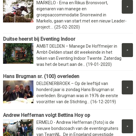
MARKELO - Erna en Rikus Bronsvoort,
»
eigenaren van manege en
groepsaccommodatie Snorrewind in
Markelo, gaan van start met een nieuw Leader-
project:... (25-02-2020)
Duitse heerst bij Eventing Indoor
AMBT DELDEN – Manege De Hoffmeijer in
»
Ambt-Delden staat dit weekeinde in het
teken van Eventing Indoor Twente. Zaterdag
was het de beurt aan de... (19-01-2020)
Hans Brugman sr. (100) overleden
DELDENERBROEK – Op de leeftijd van
»
honderd jaar is zondag Hans Brugman sr.
overleden. Brugman was in 1976 de eerste
voorzitter van de Stichting... (16-12-2019)
Andrew Heffernan volgt Bettina Hoy op
ERMELO - Andrew Heffernan (foto) is de
»
nieuwe bondscoach van de eventingruiters
van TeamNL. De in Engeland gevestigde