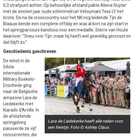
0,3 strafpunt achter. Op behoorlijke afstand pakte Aliene Ruyter
met de zestien jaar oude schimmelruin Veloumani Tess LY het
brons. De na de crosscountry voor het NK nog leidende Tijn de
Blaauw kende een complete offday en was al kort na zijn start in
het springparcours kansloos voor een medaille. Sterre van Houte
daarover: “Sneu voor Tijn. maar hij heeft wel geweldig gecrosst en
dat blijft zo.”
Geschiedenis geschreven
De winst in de
54ste
internationale
Military Boekelo-
Enschede ging
naar de Belgische
amazone Lara de
Liedekerke met
Kiarado d’Arville. In
de afsluitende
Lara de Liedekerke heeft alle reden voor
springploeg
een feestje. Foto © Ashley Claus.
passeerde ze vijf
concurrenten, die