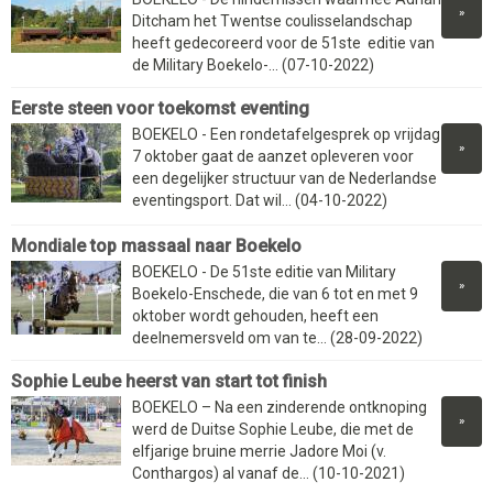
»
Ditcham het Twentse coulisselandschap
heeft gedecoreerd voor de 51ste editie van
de Military Boekelo-... (07-10-2022)
Eerste steen voor toekomst eventing
BOEKELO - Een rondetafelgesprek op vrijdag
»
7 oktober gaat de aanzet opleveren voor
een degelijker structuur van de Nederlandse
eventingsport. Dat wil... (04-10-2022)
Mondiale top massaal naar Boekelo
BOEKELO - De 51ste editie van Military
»
Boekelo-Enschede, die van 6 tot en met 9
oktober wordt gehouden, heeft een
deelnemersveld om van te... (28-09-2022)
Sophie Leube heerst van start tot finish
BOEKELO – Na een zinderende ontknoping
»
werd de Duitse Sophie Leube, die met de
elfjarige bruine merrie Jadore Moi (v.
Conthargos) al vanaf de... (10-10-2021)