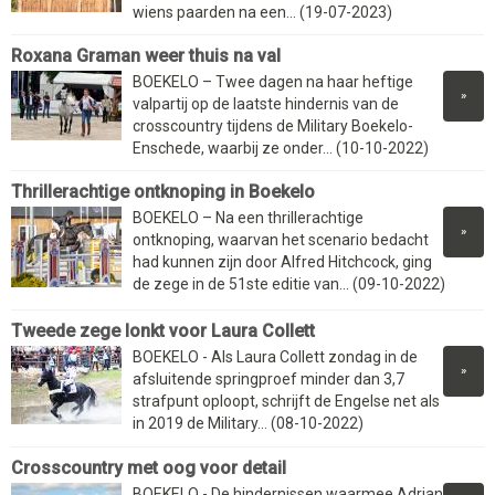
wiens paarden na een... (19-07-2023)
Roxana Graman weer thuis na val
BOEKELO – Twee dagen na haar heftige
»
valpartij op de laatste hindernis van de
crosscountry tijdens de Military Boekelo-
Enschede, waarbij ze onder... (10-10-2022)
Thrillerachtige ontknoping in Boekelo
BOEKELO – Na een thrillerachtige
»
ontknoping, waarvan het scenario bedacht
had kunnen zijn door Alfred Hitchcock, ging
de zege in de 51ste editie van... (09-10-2022)
Tweede zege lonkt voor Laura Collett
BOEKELO - Als Laura Collett zondag in de
»
afsluitende springproef minder dan 3,7
strafpunt oploopt, schrijft de Engelse net als
in 2019 de Military... (08-10-2022)
Crosscountry met oog voor detail
BOEKELO - De hindernissen waarmee Adrian