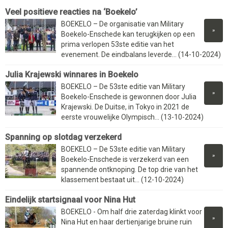
Veel positieve reacties na ‘Boekelo’
BOEKELO – De organisatie van Military
»
Boekelo-Enschede kan terugkijken op een
prima verlopen 53ste editie van het
evenement. De eindbalans leverde... (14-10-2024)
Julia Krajewski winnares in Boekelo
BOEKELO – De 53ste editie van Military
»
Boekelo-Enschede is gewonnen door Julia
Krajewski. De Duitse, in Tokyo in 2021 de
eerste vrouwelijke Olympisch... (13-10-2024)
Spanning op slotdag verzekerd
BOEKELO – De 53ste editie van Military
»
Boekelo-Enschede is verzekerd van een
spannende ontknoping. De top drie van het
klassement bestaat uit... (12-10-2024)
Eindelijk startsignaal voor Nina Hut
BOEKELO - Om half drie zaterdag klinkt voor
»
Nina Hut en haar dertienjarige bruine ruin