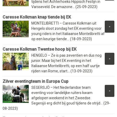
tijdens het Achterhoeks Hippisch Festijn in
Varsseveld. De amazone... (25-09-2023)
Caresse Kolkman knap tiende bij EK
MONTELIBRETTI – Caresse Kolkman uit
»
Hengelo sloot zondag het EK eventing voor
young riders in het Italiaanse Montelibretti af
op een keurige tiende... (18-09-2023)
Caresse Kolkman Twentse hoop bij EK
HENGELO – Ze is pas zeventien en dus nog
»
junior. Maar bij het EK eventing in het
Italiaanse Montelibretti, op een half uurtje
rijden van Rome, start... (13-09-2023)
Zilver eventingteam in Europa Cup
SEGERSJÖ – Het Nederlandse team
»
eventing voor landelijke ruiters kwam
afgelopen weekend in het Zweedse
Segersjö erg dicht bij goud tijdens de strijd... (29-
08-2023)