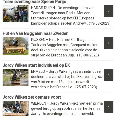
Team eventing naar Spelen Parijs
HARAS DU PIN - De eventingruiters van
»
TeamNL mogen naar Parijs. Met een
ijzersterke slotdag op het FEI Europees
kampioenschap sleepten Andrew... (13-08-2023)
Hut en Van Boggelen naar Zweden
RIJSSEN – Nina Hut met Carthageno en
»
Tarik van Boggelen met Conquest maken
deel uit van de nationale selectie voor de
strijd om de European Cup... (10-08-2023)
Jordy Wilken start individueel op EK
ERMELO – Jordy Wilken gaat als individueel
»
deelnemers van start bij het EK eventing, dat
van 9 tot en met 13 augustus wordt
verreden in het Franse Le... (25-07-2023)
Jordy Wilken zet opmars voort
WIERDEN – Jordy Wilken kijkt met een prima
»
gevoel terug op zijn optreden in het Franse
Jardy. De eventingruiter uit Lemerveld,