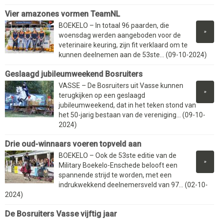
Vier amazones vormen TeamNL
BOEKELO – In totaal 96 paarden, die
»
woensdag werden aangeboden voor de
veterinaire keuring, zijn fit verklaard om te
kunnen deelnemen aan de 53ste... (09-10-2024)
Geslaagd jubileumweekend Bosruiters
VASSE – De Bosruiters uit Vasse kunnen
»
terugkijken op een geslaagd
jubileumweekend, dat in het teken stond van
het 50-jarig bestaan van de vereniging... (09-10-
2024)
Drie oud-winnaars voeren topveld aan
BOEKELO – Ook de 53ste editie van de
»
Military Boekelo-Enschede belooft een
spannende strijd te worden, met een
indrukwekkend deelnemersveld van 97... (02-10-
2024)
De Bosruiters Vasse vijftig jaar