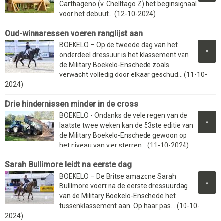
Carthageno (v. Chelltago Z) het beginsignaal
voor het debuut... (12-10-2024)
Oud-winnaressen voeren ranglijst aan
BOEKELO – Op de tweede dag van het
»
onderdeel dressuur is het klassement van
de Military Boekelo-Enschede zoals
verwacht volledig door elkaar geschud... (11-10-
2024)
Drie hindernissen minder in de cross
BOEKELO - Ondanks de vele regen van de
»
laatste twee weken kan de 53ste editie van
de Military Boekelo-Enschede gewoon op
het niveau van vier sterren... (11-10-2024)
Sarah Bullimore leidt na eerste dag
BOEKELO – De Britse amazone Sarah
»
Bullimore voert na de eerste dressuurdag
van de Military Boekelo-Enschede het
tussenklassement aan. Op haar pas... (10-10-
2024)