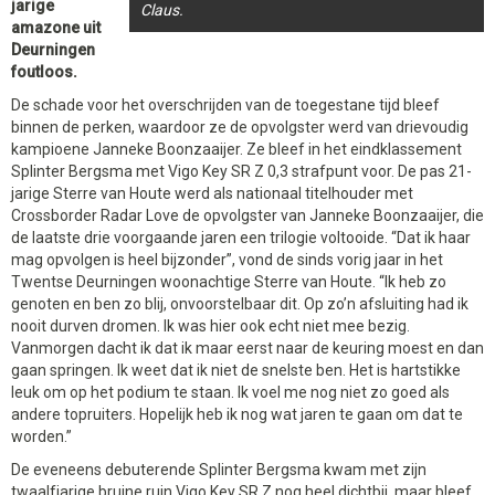
jarige
Claus.
amazone uit
Deurningen
foutloos.
De schade voor het overschrijden van de toegestane tijd bleef
binnen de perken, waardoor ze de opvolgster werd van drievoudig
kampioene Janneke Boonzaaijer. Ze bleef in het eindklassement
Splinter Bergsma met Vigo Key SR Z 0,3 strafpunt voor. De pas 21-
jarige Sterre van Houte werd als nationaal titelhouder met
Crossborder Radar Love de opvolgster van Janneke Boonzaaijer, die
de laatste drie voorgaande jaren een trilogie voltooide. “Dat ik haar
mag opvolgen is heel bijzonder”, vond de sinds vorig jaar in het
Twentse Deurningen woonachtige Sterre van Houte. “Ik heb zo
genoten en ben zo blij, onvoorstelbaar dit. Op zo’n afsluiting had ik
nooit durven dromen. Ik was hier ook echt niet mee bezig.
Vanmorgen dacht ik dat ik maar eerst naar de keuring moest en dan
gaan springen. Ik weet dat ik niet de snelste ben. Het is hartstikke
leuk om op het podium te staan. Ik voel me nog niet zo goed als
andere topruiters. Hopelijk heb ik nog wat jaren te gaan om dat te
worden.”
De eveneens debuterende Splinter Bergsma kwam met zijn
twaalfjarige bruine ruin Vigo Key SR Z nog heel dichtbij, maar bleef