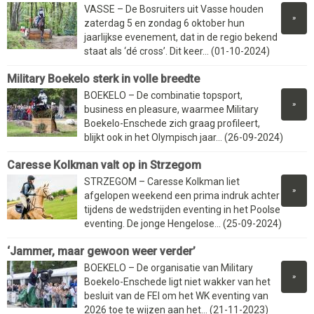
VASSE – De Bosruiters uit Vasse houden
»
zaterdag 5 en zondag 6 oktober hun
jaarlijkse evenement, dat in de regio bekend
staat als ‘dé cross’. Dit keer... (01-10-2024)
Military Boekelo sterk in volle breedte
BOEKELO – De combinatie topsport,
»
business en pleasure, waarmee Military
Boekelo-Enschede zich graag profileert,
blijkt ook in het Olympisch jaar... (26-09-2024)
Caresse Kolkman valt op in Strzegom
STRZEGOM – Caresse Kolkman liet
»
afgelopen weekend een prima indruk achter
tijdens de wedstrijden eventing in het Poolse
eventing. De jonge Hengelose... (25-09-2024)
‘Jammer, maar gewoon weer verder’
BOEKELO – De organisatie van Military
»
Boekelo-Enschede ligt niet wakker van het
besluit van de FEI om het WK eventing van
2026 toe te wijzen aan het... (21-11-2023)