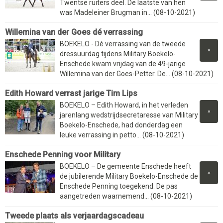
Twentse ruiters deel. De laatste van hen
was Madeleiner Brugman in... (08-10-2021)
Willemina van der Goes dé verrassing
BOEKELO - Dé verrassing van de tweede
»
dressuurdag tijdens Military Boekelo-
Enschede kwam vrijdag van de 49-jarige
Willemina van der Goes-Petter. De... (08-10-2021)
Edith Howard verrast jarige Tim Lips
BOEKELO – Edith Howard, in het verleden
»
jarenlang wedstrijdsecretaresse van Military
Boekelo-Enschede, had donderdag een
leuke verrassing in petto... (08-10-2021)
Enschede Penning voor Military
BOEKELO – De gemeente Enschede heeft
»
de jubilerende Military Boekelo-Enschede de
Enschede Penning toegekend. De pas
aangetreden waarnemend... (08-10-2021)
Tweede plaats als verjaardagscadeau