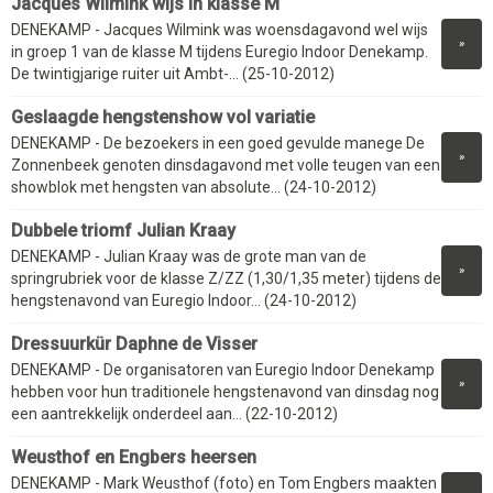
Jacques Wilmink wijs in klasse M
DENEKAMP - Jacques Wilmink was woensdagavond wel wijs
»
in groep 1 van de klasse M tijdens Euregio Indoor Denekamp.
De twintigjarige ruiter uit Ambt-... (25-10-2012)
Geslaagde hengstenshow vol variatie
DENEKAMP - De bezoekers in een goed gevulde manege De
»
Zonnenbeek genoten dinsdagavond met volle teugen van een
showblok met hengsten van absolute... (24-10-2012)
Dubbele triomf Julian Kraay
DENEKAMP - Julian Kraay was de grote man van de
»
springrubriek voor de klasse Z/ZZ (1,30/1,35 meter) tijdens de
hengstenavond van Euregio Indoor... (24-10-2012)
Dressuurkür Daphne de Visser
DENEKAMP - De organisatoren van Euregio Indoor Denekamp
»
hebben voor hun traditionele hengstenavond van dinsdag nog
een aantrekkelijk onderdeel aan... (22-10-2012)
Weusthof en Engbers heersen
DENEKAMP - Mark Weusthof (foto) en Tom Engbers maakten