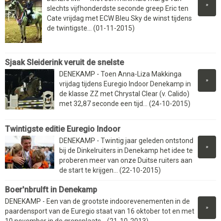
»
slechts vijfhonderdste seconde greep Eric ten
Cate vrijdag met ECW Bleu Sky de winst tijdens
de twintigste... (01-11-2015)
Sjaak Sleiderink veruit de snelste
DENEKAMP - Toen Anna-Liza Makkinga
»
vrijdag tijdens Euregio Indoor Denekamp in
de klasse ZZ met Chrystal Clear (v. Calido)
met 32,87 seconde een tijd... (24-10-2015)
Twintigste editie Euregio Indoor
DENEKAMP - Twintig jaar geleden ontstond
»
bij de Dinkelruiters in Denekamp het idee te
proberen meer van onze Duitse ruiters aan
de start te krijgen... (22-10-2015)
Boer'nbrulft in Denekamp
DENEKAMP - Een van de grootste indoorevenementen in de
»
paardensport van de Euregio staat van 16 oktober tot en met
10 november in de grensplaats... (21-10-2013)