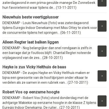
»
zaterdagavond in een prima gevulde manege De Zonnebeek
hun favorietenrol waar tijdens de... (13-11-2011)
Nieuwhuis beste veertigplusser
DENEKAMP - Louis Nieuwhuis (foto) was zaterdagavond
»
tijdens Euregio Indoor Denekamp met Miss Ottey te sterk voor
de concurrentie tijdens het springen... (06-11-2011)
Alleen Regter laat balken liggen
DENEKAMP - Nog belangrijker dan snel rondgaan is zelfs in
»
een barrage dat je foutloos blijft. Chantal Regter noteerde
vrijdagavond van de zes... (28-10-2011)
Hayke is zus Vicky Helthuis de baas
DENEKAMP - De zusjes Hayke en Vicky Helthuis maken er
»
bijna een gewoonte van de hoofdprijzen onder elkaar te
verdelen als ze samen in een rubriek van... (27-10-2011)
Robert Vos op eenzame hoogte
DENEKAMP - Robert Vos (foto) stond donderdag met de
»
achtjarige Wakiekie op eenzame hoogte in de klasse Z tijdens
Euregio Indoor Denekamp. De ruiter... (27-10-2011)