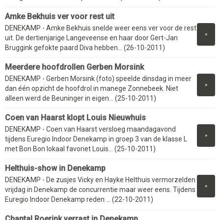
Amke Bekhuis ver voor rest uit
DENEKAMP - Amke Bekhuis snelde weer eens ver voor de rest
»
uit. De dertienjarige Langeveense en haar door Gert-Jan
Bruggink gefokte paard Diva hebben... (26-10-2011)
Meerdere hoofdrollen Gerben Morsink
DENEKAMP - Gerben Morsink (foto) speelde dinsdag in meer
»
dan één opzicht de hoofdrol in manege Zonnebeek. Niet
alleen werd de Beuninger in eigen... (25-10-2011)
Coen van Haarst klopt Louis Nieuwhuis
DENEKAMP - Coen van Haarst versloeg maandagavond
»
tijdens Euregio Indoor Denekamp in groep 3 van de klasse L
met Bon Bon lokaal favoriet Louis... (25-10-2011)
Helthuis-show in Denekamp
DENEKAMP - De zusjes Vicky en Hayke Helthuis vermorzelden
»
vrijdag in Denekamp de concurrentie maar weer eens. Tijdens
Euregio Indoor Denekamp reden ... (22-10-2011)
Chantal Roerink verrast in Denekamp