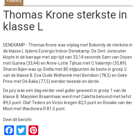
Fokkerij
Thomas Krone sterkste in
klasse L
DENEKAMP - Thomas Krone was vrijdag met Bokendy de sterkste in
de klasse L tijdens Eurergio Indoor Denekamp. De Sint-Jorisruiter
klopte in de barrage met zijn tijd van 33,14 seconde Sam van Ooyen
met Guinea (33,44) en Anne-Lotte Tijhuis met C.Valentijn (35,89).
Sharon Bijen was op Stella met 80 stijlpunten de beste in groep 2
van de klasse B. Eva Oude Wolherink met Bemilion (78,5) en Geke
Prins met Dé Balia (77,5) werden tweede en derde.
De jury was een dag eerder veel guller geweest in groep 1 van de
klasse B. Marjolein Braamhaar werd met Caletta beloond met liefst
89,5 punt. Olaf Teders en Victor kregen 82,5 punt en Rosalie van der
Most met Wardonira R 81,5 punt.
Deel dit bericht.
Facebook
Twitter
Pinterest