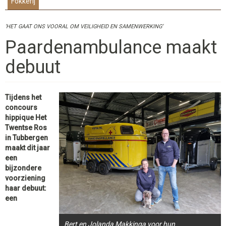
Fokkerij
‘HET GAAT ONS VOORAL OM VEILIGHEID EN SAMENWERKING’
Paardenambulance maakt
debuut
Tijdens het
concours
hippique Het
Twentse Ros
in Tubbergen
maakt dit jaar
een
bijzondere
voorziening
haar debuut:
een
Bert en Jolanda Makkinga voor hun