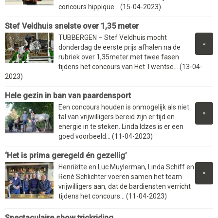
concours hippique... (15-04-2023)
Stef Veldhuis snelste over 1,35 meter
TUBBERGEN – Stef Veldhuis mocht
»
donderdag de eerste prijs afhalen na de
rubriek over 1,35meter met twee fasen
tijdens het concours van Het Twentse... (13-04-
2023)
Hele gezin in ban van paardensport
Een concours houden is onmogelijk als niet
»
tal van vrijwilligers bereid zijn er tijd en
energie in te steken. Linda Idzes is er een
goed voorbeeld... (11-04-2023)
‘Het is prima geregeld én gezellig’
Henriëtte en Luc Muylerman, Linda Schiff en
»
René Schlichter voeren samen het team
vrijwilligers aan, dat de bardiensten verricht
tijdens het concours... (11-04-2023)
Spectaculaire show trickriding