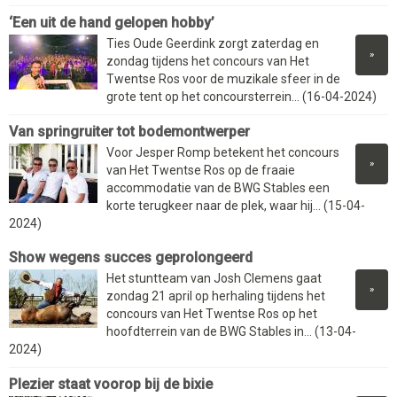
‘Een uit de hand gelopen hobby’
Ties Oude Geerdink zorgt zaterdag en
»
zondag tijdens het concours van Het
Twentse Ros voor de muzikale sfeer in de
grote tent op het concoursterrein... (16-04-2024)
Van springruiter tot bodemontwerper
Voor Jesper Romp betekent het concours
»
van Het Twentse Ros op de fraaie
accommodatie van de BWG Stables een
korte terugkeer naar de plek, waar hij... (15-04-
2024)
Show wegens succes geprolongeerd
Het stuntteam van Josh Clemens gaat
»
zondag 21 april op herhaling tijdens het
concours van Het Twentse Ros op het
hoofdterrein van de BWG Stables in... (13-04-
2024)
Plezier staat voorop bij de bixie