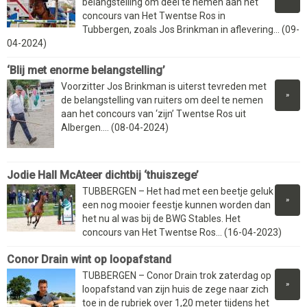
belangstelling om deel te nemen aan het
concours van Het Twentse Ros in
Tubbergen, zoals Jos Brinkman in aflevering... (09-
04-2024)
‘Blij met enorme belangstelling’
Voorzitter Jos Brinkman is uiterst tevreden met
»
de belangstelling van ruiters om deel te nemen
aan het concours van ‘zijn’ Twentse Ros uit
Albergen.... (08-04-2024)
Jodie Hall McAteer dichtbij ‘thuiszege’
TUBBERGEN – Het had met een beetje geluk
»
een nog mooier feestje kunnen worden dan
het nu al was bij de BWG Stables. Het
concours van Het Twentse Ros... (16-04-2023)
Conor Drain wint op loopafstand
TUBBERGEN – Conor Drain trok zaterdag op
»
loopafstand van zijn huis de zege naar zich
toe in de rubriek over 1,20 meter tijdens het