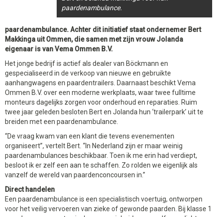
paardenambulance.
paardenambulance. Achter dit initiatief staat ondernemer Bert
Makkinga uit Ommen, die samen met zijn vrouw Jolanda
eigenaar is van Vema Ommen B.V.
Het jonge bedrijf is actief als dealer van Böckmann en
gespecialiseerd in de verkoop van nieuwe en gebruikte
aanhangwagens en paardentrailers. Daarnaast beschikt Vema
Ommen B.V. over een moderne werkplaats, waar twee fulltime
monteurs dagelijks zorgen voor onderhoud en reparaties. Ruim
twee jaar geleden besloten Bert en Jolanda hun ‘trailerpark’ uit te
breiden met een paardenambulance.
“De vraag kwam van een klant die tevens evenementen
organiseert”, vertelt Bert. “In Nederland zijn er maar weinig
paardenambulances beschikbaar. Toen ik me erin had verdiept,
besloot ik er zelf een aan te schaffen. Zo rolden we eigenlijk als
vanzelf de wereld van paardenconcoursen in.”
Direct handelen
Een paardenambulance is een specialistisch voertuig, ontworpen
voor het veilig vervoeren van zieke of gewonde paarden. Bij klasse 1