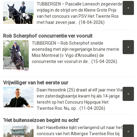
TUBBERGEN – Pascalle Lienesch zegevierde
»
vrijdag in de strijd om de Kleine Grote Prijs
van het concours van PSV Het Twente Ros
met haar zeven jaar... (18-04-2026)
Rob Scherphof concurrentie ver vooruit
TUBBERGEN – Rob Scherphof snelde
»
woensdag met zijn negenjarige bruine merrie
Miss Montreal (v. Vigo d’Arsouilles) de
concurrentie ver vooruit in de... (15-04-2026)
Vrijwilliger van het eerste uur
Daan Hesselink (25) draait al elf jaar mee Via
»
een zaterdagbaantje kwam hij als 14-jarige
terecht op het Concours Hippique Het
Twentse Ros. Nu, op... (11-04-2026)
‘Het buitenseizoen begint nu echt’
Bart Haselbekke kijkt verlangend uit naar het
»
concours van het Albergse Twentse Ros bij