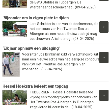
de BWG Stables in Tubbergen. De
Wierdenaar beschouwt het... (09-04-2026)
‘Bijzonder om in eigen piste te rijden’
Lars Schröder is een van de deelnemers, die
»
het concours van Het Twentse Ros uit
Albergen als een heuse thuiswedstrijd mag
beschouwen. Al is het nog... (08-04-2026)
‘Elk jaar opnieuw een uitdaging’
Voorzitter Jos Brinkman kijkt verwachtingsvol uit
»
naar een nieuwe editie van het jaarlijkse concours
van PSV Het Twentse Ros Albergen. Van
woensdag... (07-04-2026)
Hessel Hoekstra beleeft een topdag
TUBBERGEN – Hessel Hoekstra beleefde
»
vrijdag een topdag tijdens het concours van
Het Twentse Ros Albergen. In Tubbergen
zegevierde hij eerst in de... (18-04-2025)