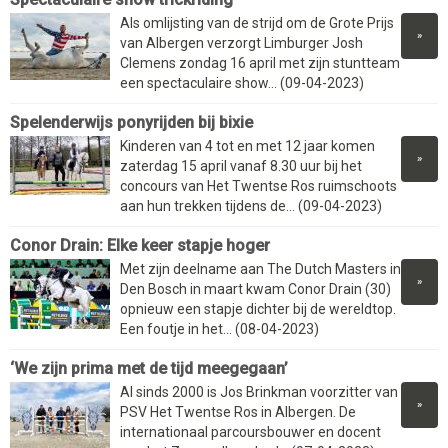
Als omlijsting van de strijd om de Grote Prijs
»
van Albergen verzorgt Limburger Josh
Clemens zondag 16 april met zijn stuntteam
een spectaculaire show... (09-04-2023)
Spelenderwijs ponyrijden bij bixie
Kinderen van 4 tot en met 12 jaar komen
»
zaterdag 15 april vanaf 8.30 uur bij het
concours van Het Twentse Ros ruimschoots
aan hun trekken tijdens de... (09-04-2023)
Conor Drain: Elke keer stapje hoger
Met zijn deelname aan The Dutch Masters in
»
Den Bosch in maart kwam Conor Drain (30)
opnieuw een stapje dichter bij de wereldtop.
Een foutje in het... (08-04-2023)
‘We zijn prima met de tijd meegegaan’
Al sinds 2000 is Jos Brinkman voorzitter van
»
PSV Het Twentse Ros in Albergen. De
internationaal parcoursbouwer en docent