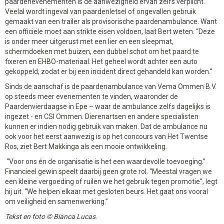
paardenevenementen is de aanwezigheid ervan zelfs verplicht.
Veelal wordt ingeval van paardenletsel of ongevallen gebruik
gemaakt van een trailer als provisorische paardenambulance. Want
een officiële moet aan strikte eisen voldoen, laat Bert weten. “Deze
is onder meer uitgerust met een lier en een sleepmat,
schermdoeken met buizen, een dubbel schot om het paard te
fixeren en EHBO-materiaal. Het geheel wordt achter een auto
gekoppeld, zodat er bij een incident direct gehandeld kan worden.”
Sinds de aanschaf is de paardenambulance van Vema Ommen B.V.
op steeds meer evenementen te vinden, waaronder de
Paardenvierdaagse in Epe – waar de ambulance zelfs dagelijks is
ingezet - en CSI Ommen. Dierenartsen en andere specialisten
kunnen er indien nodig gebruik van maken. Dat de ambulance nu
ook voor het eerst aanwezig is op het concours van Het Twentse
Ros, ziet Bert Makkinga als een mooie ontwikkeling.
“Voor ons én de organisatie is het een waardevolle toevoeging.”
Financieel gewin speelt daarbij geen grote rol. “Meestal vragen we
een kleine vergoeding of ruilen we het gebruik tegen promotie”, legt
hij uit. “We helpen elkaar met gesloten beurs. Het gaat ons vooral
om veiligheid en samenwerking.”
Tekst en foto © Bianca Lucas
.