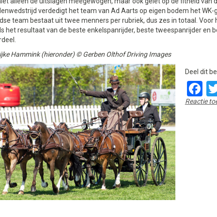
niet alleen de uitslagen meegewogen, maar ook gelet op de fitheid van de
ndenwedstrijd verdedigt het team van Ad Aarts op eigen bodem het WK-g
se team bestaat uit twee menners per rubriek, dus zes in totaal. Voor
ds het resultaat van de beste enkelspanrijder, beste tweespanrijder en b
deel.
ijke Hammink (hieronder) © Gerben Olthof Driving Images
Deel dit be
F
Reactie t