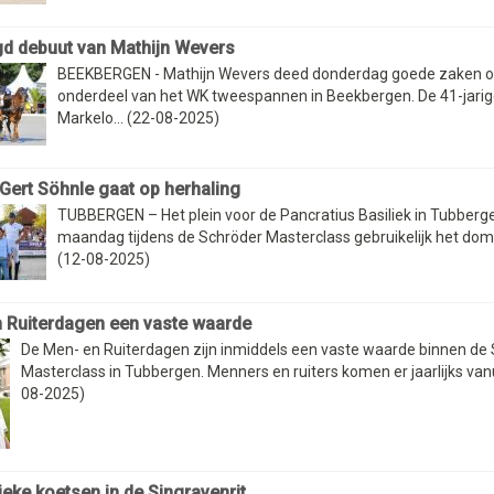
d debuut van Mathijn Wevers
BEEKBERGEN - Mathijn Wevers deed donderdag goede zaken op
onderdeel van het WK tweespannen in Beekbergen. De 41-jarig
Markelo... (22-08-2025)
 Gert Söhnle gaat op herhaling
TUBBERGEN – Het plein voor de Pancratius Basiliek in Tubberg
maandag tijdens de Schröder Masterclass gebruikelijk het dome
(12-08-2025)
 Ruiterdagen een vaste waarde
De Men- en Ruiterdagen zijn inmiddels een vaste waarde binnen de
Masterclass in Tubbergen. Menners en ruiters komen er jaarlijks vanuit
08-2025)
ieke koetsen in de Singravenrit