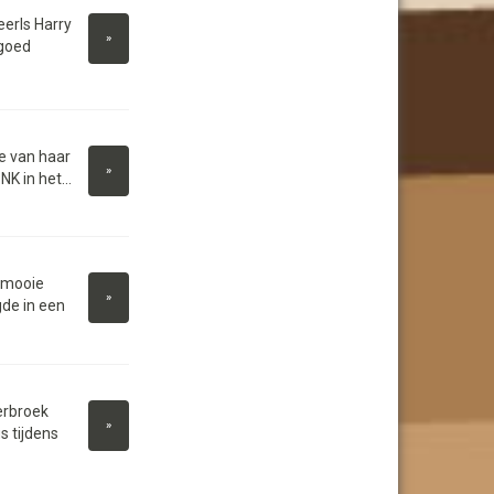
erls Harry
»
dgoed
e van haar
»
K in het...
 mooie
»
de in een
erbroek
»
 tijdens