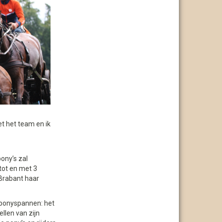
et het team en ik
ony’s zal
tot en met 3
 Brabant haar
 ponyspannen: het
llen van zijn