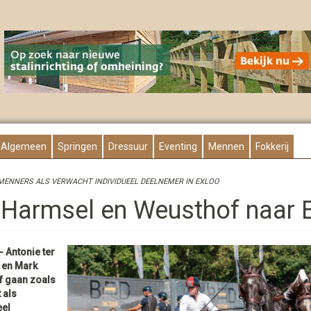
Algemeen
Springen
Dressuur
Eventing
Mennen
Fokkerij
ENNERS ALS VERWACHT INDIVIDUEEL DEELNEMER IN EXLOO
 Harmsel en Weusthof naar 
 Antonie ter
 en Mark
 gaan zoals
 als
eel