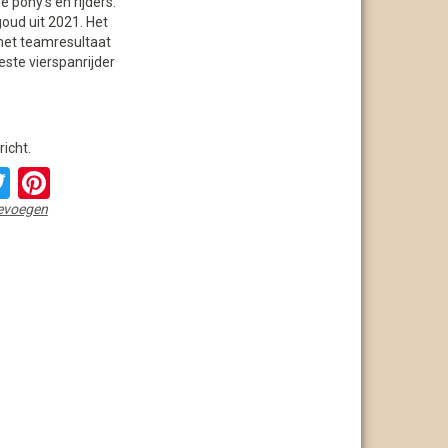
 pony’s en rijders.
oud uit 2021. Het
 het teamresultaat
este vierspanrijder
richt.
acebook
Twitter
Pinterest
oevoegen