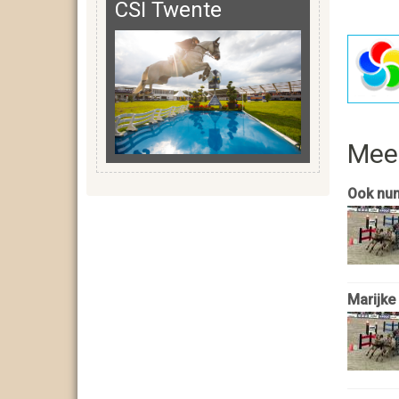
CSI Twente
Mee
Ook nu
Marijke