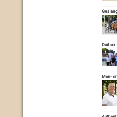
Geslaag
Duitser
Men- en
Authent