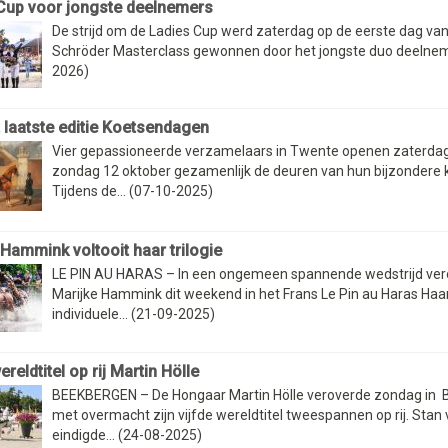
Cup voor jongste deelnemers
De strijd om de Ladies Cup werd zaterdag op de eerste dag van
Schröder Masterclass gewonnen door het jongste duo deelnem
2026)
t laatste editie Koetsendagen
Vier gepassioneerde verzamelaars in Twente openen zaterdag
zondag 12 oktober gezamenlijk de deuren van hun bijzondere 
Tijdens de... (07-10-2025)
 Hammink voltooit haar trilogie
LE PIN AU HARAS – In een ongemeen spannende wedstrijd ver
Marijke Hammink dit weekend in het Frans Le Pin au Haras Haa
individuele... (21-09-2025)
ereldtitel op rij Martin Hölle
BEEKBERGEN – De Hongaar Martin Hölle veroverde zondag in
met overmacht zijn vijfde wereldtitel tweespannen op rij. Stan 
eindigde... (24-08-2025)