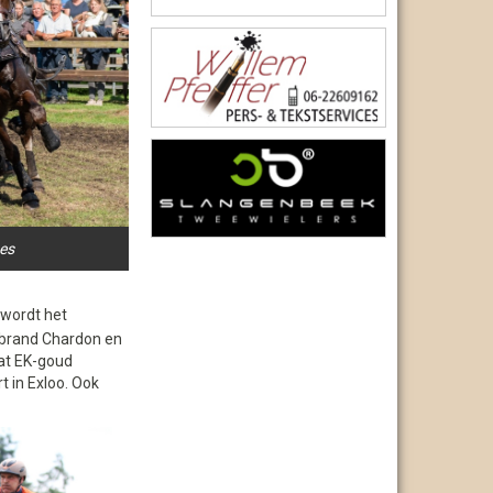
ges
 wordt het
sbrand Chardon en
at EK-goud
t in Exloo. Ook