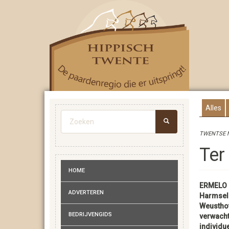
Overslaan
en
naar
de
inhoud
gaan
Alles
Zoekveld
TWENTSE M
ZOEKEN
Ter
HOME
ERMELO -
ADVERTEREN
Harmsel
Weusthof
BEDRIJVENGIDS
verwacht
individu