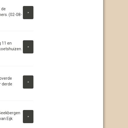
 de
»
ers. (02-08-
 11 en
»
koetshuizen.
overde
»
r derde
 Beekbergen
»
van Eijk