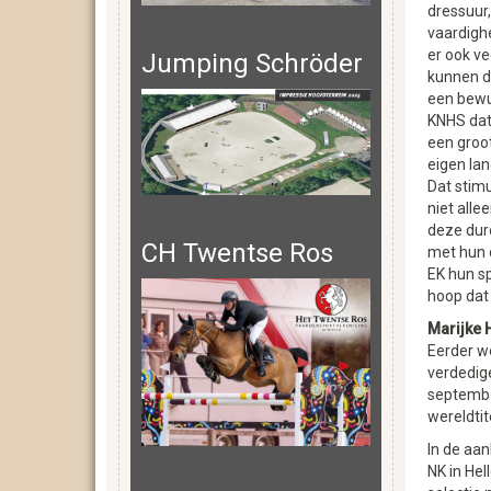
dressuur
vaardighe
er ook vee
Jumping Schröder
kunnen d
een bewu
KNHS dat 
een groo
eigen la
Dat stimu
niet alle
deze dur
CH Twentse Ros
met hun 
EK hun sp
hoop dat 
Marijke
Eerder we
verdedige
september
wereldtite
In de aa
NK in Hel