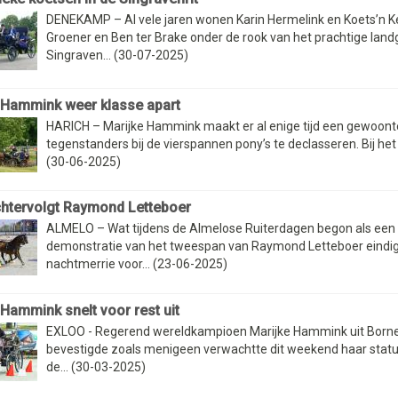
DENEKAMP – Al vele jaren wonen Karin Hermelink en Koets’n Ke
Groener en Ben ter Brake onder de rook van het prachtige lan
Singraven... (30-07-2025)
 Hammink weer klasse apart
HARICH – Marijke Hammink maakt er al enige tijd een gewoont
tegenstanders bij de vierspannen pony’s te declasseren. Bij het N
(30-06-2025)
htervolgt Raymond Letteboer
ALMELO – Wat tijdens de Almelose Ruiterdagen begon als een
demonstratie van het tweespan van Raymond Letteboer eindig
nachtmerrie voor... (23-06-2025)
 Hammink snelt voor rest uit
EXLOO - Regerend wereldkampioen Marijke Hammink uit Born
bevestigde zoals menigeen verwachtte dit weekend haar status
de... (30-03-2025)