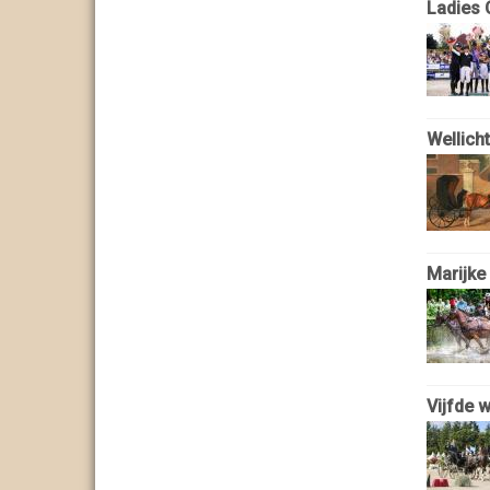
Ladies 
Wellich
Marijke
Vijfde w