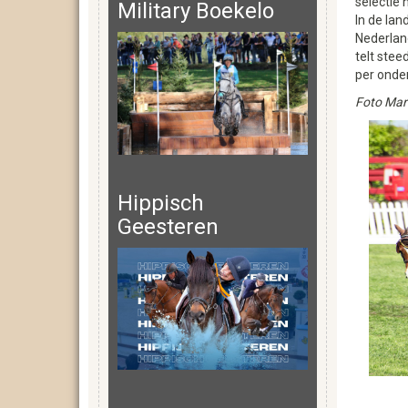
selectie 
Military Boekelo
In de la
Nederland
telt stee
per onder
Foto Mar
Hippisch
Geesteren