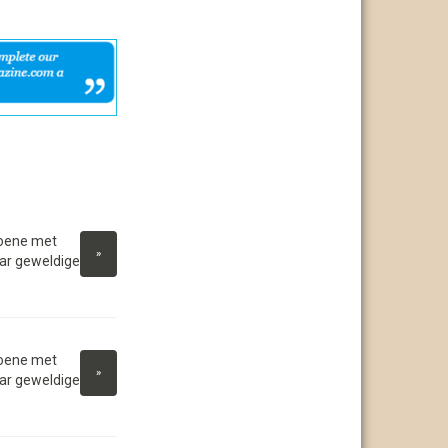
ioene met
»
ar geweldige
ioene met
»
ar geweldige