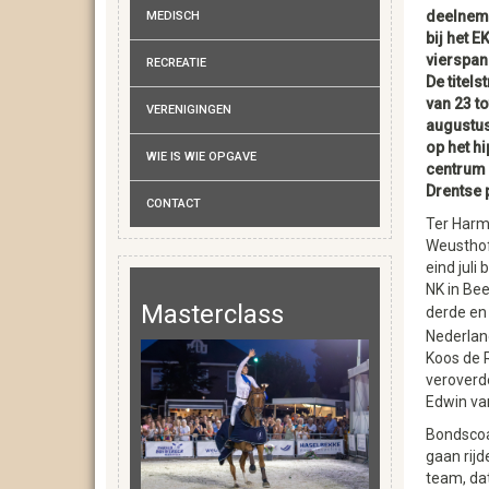
deelneme
MEDISCH
bij het E
vierspan
RECREATIE
De titels
van 23 to
VERENIGINGEN
augustu
op het h
WIE IS WIE OPGAVE
centrum 
Drentse 
CONTACT
Ter Harm
Weusthof
eind juli 
NK in Be
Masterclass
derde en
Nederlan
Koos de 
veroverde
Edwin van
Bondscoa
gaan rijd
team, dat