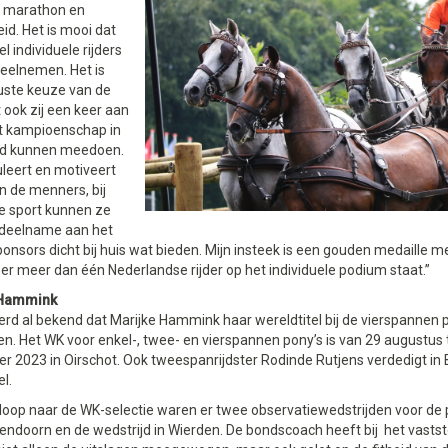
, marathon en
id. Het is mooi dat
l individuele rijders
eelnemen. Het is
ste keuze van de
ook zij een keer aan
t kampioenschap in
nd kunnen meedoen.
leert en motiveert
en de menners, bij
e sport kunnen ze
deelname aan het
onsors dicht bij huis wat bieden. Mijn insteek is een gouden medaille m
er meer dan één Nederlandse rijder op het individuele podium staat.”
 Hammink
rd al bekend dat Marijke Hammink haar wereldtitel bij de vierspannen p
n. Het WK voor enkel-, twee- en vierspannen pony’s is van 29 augustus 
 2023 in Oirschot. Ook tweespanrijdster Rodinde Rutjens verdedigt in
l.
nloop naar de WK-selectie waren er twee observatiewedstrijden voor de
lendoorn en de wedstrijd in Wierden. De bondscoach heeft bij het vastste