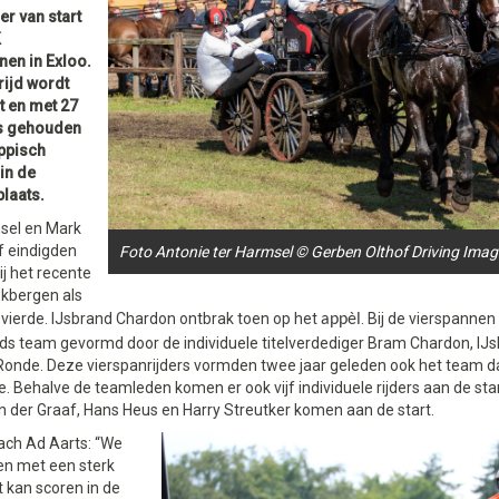
r van start
K
nen in Exloo.
trijd wordt
t en met 27
s gehouden
ippisch
in de
plaats.
sel en Mark
 eindigden
Foto Antonie ter Harmsel © Gerben Olthof Driving Ima
bij het recente
ekbergen als
 vierde. IJsbrand Chardon ontbrak toen op het
. Bij de vierspannen
appèl
ds team gevormd door de individuele titelverdediger Bram Chardon, IJ
Ronde. Deze vierspanrijders vormden twee jaar geleden ook het team d
. Behalve de teamleden komen er ook vijf individuele rijders aan de star
 der Graaf, Hans Heus en Harry Streutker komen aan de start.
ch Ad Aarts: “We
en met een sterk
 kan scoren in de