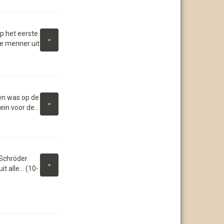
 het eerste
»
e menner uit
en was op de
»
in voor de...
 Schröder
»
 alle... (10-