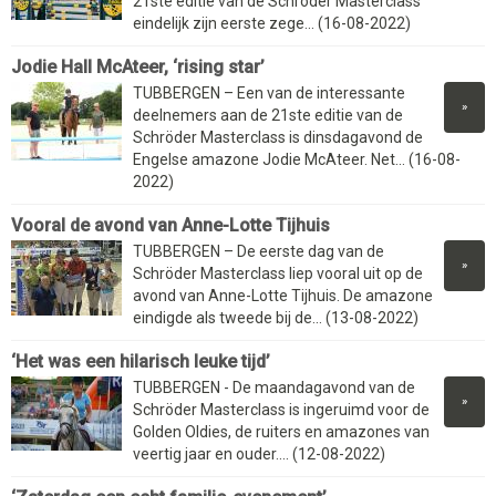
21ste editie van de Schröder Masterclass
eindelijk zijn eerste zege... (16-08-2022)
Jodie Hall McAteer, ‘rising star’
TUBBERGEN – Een van de interessante
»
deelnemers aan de 21ste editie van de
Schröder Masterclass is dinsdagavond de
Engelse amazone Jodie McAteer. Net... (16-08-
2022)
Vooral de avond van Anne-Lotte Tijhuis
TUBBERGEN – De eerste dag van de
»
Schröder Masterclass liep vooral uit op de
avond van Anne-Lotte Tijhuis. De amazone
eindigde als tweede bij de... (13-08-2022)
‘Het was een hilarisch leuke tijd’
TUBBERGEN - De maandagavond van de
»
Schröder Masterclass is ingeruimd voor de
Golden Oldies, de ruiters en amazones van
veertig jaar en ouder.... (12-08-2022)