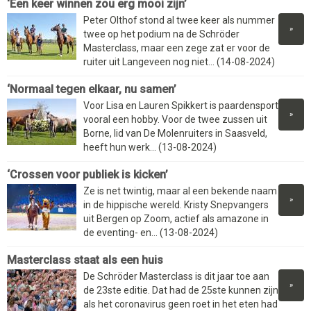
‘Een keer winnen zou erg mooi zijn’
Peter Olthof stond al twee keer als nummer
»
twee op het podium na de Schröder
Masterclass, maar een zege zat er voor de
ruiter uit Langeveen nog niet... (14-08-2024)
‘Normaal tegen elkaar, nu samen’
Voor Lisa en Lauren Spikkert is paardensport
»
vooral een hobby. Voor de twee zussen uit
Borne, lid van De Molenruiters in Saasveld,
heeft hun werk... (13-08-2024)
‘Crossen voor publiek is kicken’
Ze is net twintig, maar al een bekende naam
»
in de hippische wereld. Kristy Snepvangers
uit Bergen op Zoom, actief als amazone in
de eventing- en... (13-08-2024)
Masterclass staat als een huis
De Schröder Masterclass is dit jaar toe aan
»
de 23ste editie. Dat had de 25ste kunnen zijn
als het coronavirus geen roet in het eten had