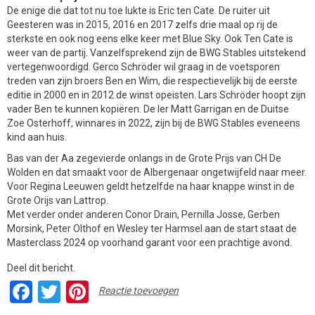
De enige die dat tot nu toe lukte is Eric ten Cate. De ruiter uit
Geesteren was in 2015, 2016 en 2017 zelfs drie maal op rij de
sterkste en ook nog eens elke keer met Blue Sky. Ook Ten Cate is
weer van de partij. Vanzelfsprekend zijn de BWG Stables uitstekend
vertegenwoordigd. Gerco Schröder wil graag in de voetsporen
treden van zijn broers Ben en Wim, die respectievelijk bij de eerste
editie in 2000 en in 2012 de winst opeisten. Lars Schröder hoopt zijn
vader Ben te kunnen kopiëren. De Ier Matt Garrigan en de Duitse
Zoe Osterhoff, winnares in 2022, zijn bij de BWG Stables eveneens
kind aan huis.
Bas van der Aa zegevierde onlangs in de Grote Prijs van CH De
Wolden en dat smaakt voor de Albergenaar ongetwijfeld naar meer.
Voor Regina Leeuwen geldt hetzelfde na haar knappe winst in de
Grote Orijs van Lattrop.
Met verder onder anderen Conor Drain, Pernilla Josse, Gerben
Morsink, Peter Olthof en Wesley ter Harmsel aan de start staat de
Masterclass 2024 op voorhand garant voor een prachtige avond.
Deel dit bericht.
Facebook
Twitter
Pinterest
Reactie toevoegen