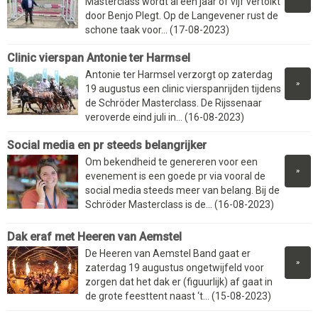
Masterclass wordt al een jaar of vijf vertolkt
door Benjo Plegt. Op de Langevener rust de
schone taak voor... (17-08-2023)
Clinic vierspan Antonie ter Harmsel
Antonie ter Harmsel verzorgt op zaterdag
»
19 augustus een clinic vierspanrijden tijdens
de Schröder Masterclass. De Rijssenaar
veroverde eind juli in... (16-08-2023)
Social media en pr steeds belangrijker
Om bekendheid te genereren voor een
»
evenement is een goede pr via vooral de
social media steeds meer van belang. Bij de
Schröder Masterclass is de... (16-08-2023)
Dak eraf met Heeren van Aemstel
De Heeren van Aemstel Band gaat er
»
zaterdag 19 augustus ongetwijfeld voor
zorgen dat het dak er (figuurlijk) af gaat in
de grote feesttent naast ‘t... (15-08-2023)