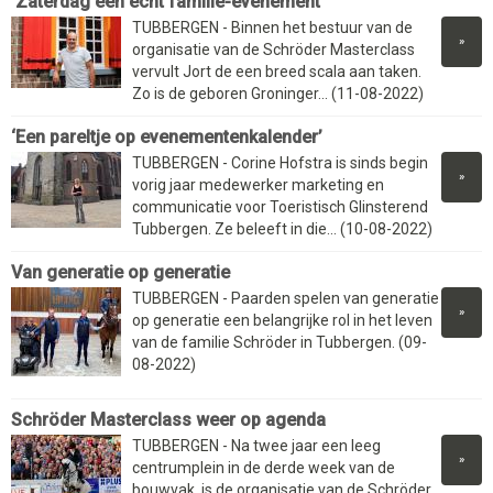
‘Zaterdag een echt familie-evenement’
TUBBERGEN - Binnen het bestuur van de
»
organisatie van de Schröder Masterclass
vervult Jort de een breed scala aan taken.
Zo is de geboren Groninger... (11-08-2022)
‘Een pareltje op evenementenkalender’
TUBBERGEN - Corine Hofstra is sinds begin
»
vorig jaar medewerker marketing en
communicatie voor Toeristisch Glinsterend
Tubbergen. Ze beleeft in die... (10-08-2022)
Van generatie op generatie
TUBBERGEN - Paarden spelen van generatie
»
op generatie een belangrijke rol in het leven
van de familie Schröder in Tubbergen. (09-
08-2022)
Schröder Masterclass weer op agenda
TUBBERGEN - Na twee jaar een leeg
»
centrumplein in de derde week van de
bouwvak, is de organisatie van de Schröder