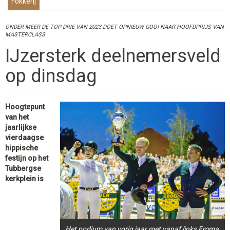
Fokkerij
ONDER MEER DE TOP DRIE VAN 2023 DOET OPNIEUW GOOI NAAR HOOFDPRIJS VAN
MASTERCLASS
IJzersterk deelnemersveld
op dinsdag
Hoogtepunt
van het
jaarlijkse
vierdaagse
hippische
festijn op het
Tubbergse
kerkplein is
Het podium van vorig jaar met vanaf links Emma