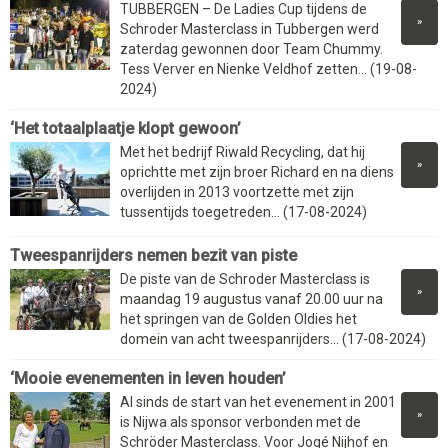
TUBBERGEN – De Ladies Cup tijdens de
»
Schroder Masterclass in Tubbergen werd
zaterdag gewonnen door Team Chummy.
Tess Verver en Nienke Veldhof zetten... (19-08-
2024)
‘Het totaalplaatje klopt gewoon’
Met het bedrijf Riwald Recycling, dat hij
»
oprichtte met zijn broer Richard en na diens
overlijden in 2013 voortzette met zijn
tussentijds toegetreden... (17-08-2024)
Tweespanrijders nemen bezit van piste
De piste van de Schroder Masterclass is
»
maandag 19 augustus vanaf 20.00 uur na
het springen van de Golden Oldies het
domein van acht tweespanrijders... (17-08-2024)
‘Mooie evenementen in leven houden’
Al sinds de start van het evenement in 2001
»
is Nijwa als sponsor verbonden met de
Schröder Masterclass. Voor Jogé Nijhof en