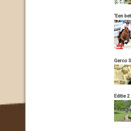
‘Een bet
Gerco S
Editie 