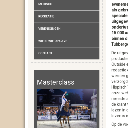
eveneme
MEDISCH
als gebru
speciale
RECREATIE
uitgegev
ondertu
VERENIGINGEN
15.000 
binnen 
WIE IS WIE OPGAVE
Tubberg
De uitgav
CONTACT
producti
Outside 
redactie 
werden g
Masterclass
verzorgd
Hippisch
onze webs
meeste ar
de krant 
lezen in
lezen is 
Op de vo