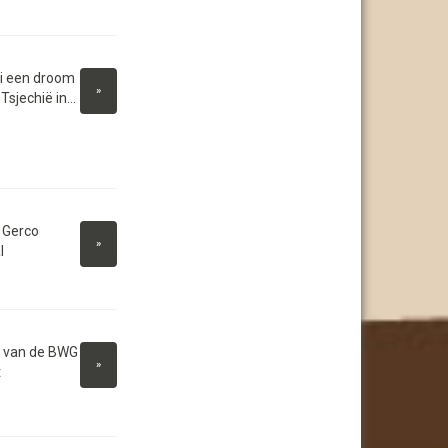
i een droom
»
sjechië in...
 Gerco
»
l
n van de BWG
»
t