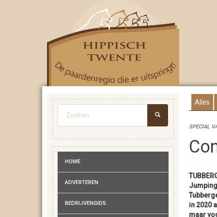
Overslaan
en
naar
de
inhoud
gaan
Alles
Zoekveld
SPECIAL V
ZOEKEN
Con
HOME
TUBBERG
ADVERTEREN
Jumping
Tubberge
BEDRIJVENGIDS
in 2020 a
maar voo