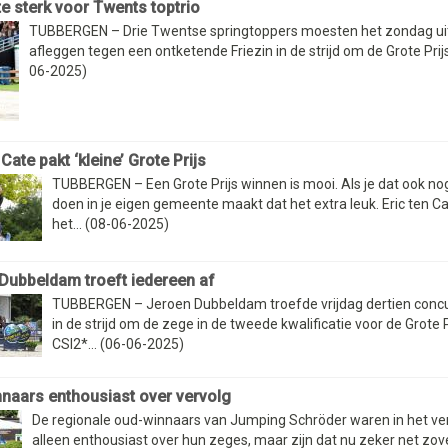
te sterk voor Twents toptrio
TUBBERGEN – Drie Twentse springtoppers moesten het zondag uit
afleggen tegen een ontketende Friezin in de strijd om de Grote Prijs 
06-2025)
 Cate pakt ‘kleine’ Grote Prijs
TUBBERGEN – Een Grote Prijs winnen is mooi. Als je dat ook no
doen in je eigen gemeente maakt dat het extra leuk. Eric ten C
het... (08-06-2025)
Dubbeldam troeft iedereen af
TUBBERGEN – Jeroen Dubbeldam troefde vrijdag dertien concu
in de strijd om de zege in de tweede kwalificatie voor de Grote P
CSI2*... (06-06-2025)
naars enthousiast over vervolg
De regionale oud-winnaars van Jumping Schröder waren in het ver
alleen enthousiast over hun zeges, maar zijn dat nu zeker net zovee