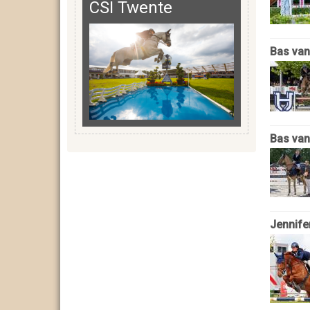
CSI Twente
Bas van
Bas van
Jennife