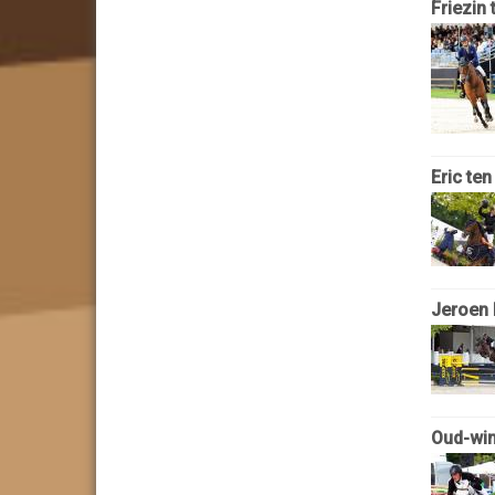
Friezin 
Eric ten
Jeroen 
Oud-win