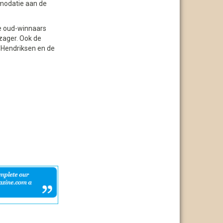
mmodatie aan de
re oud-winnaars
zager. Ook de
t Hendriksen en de