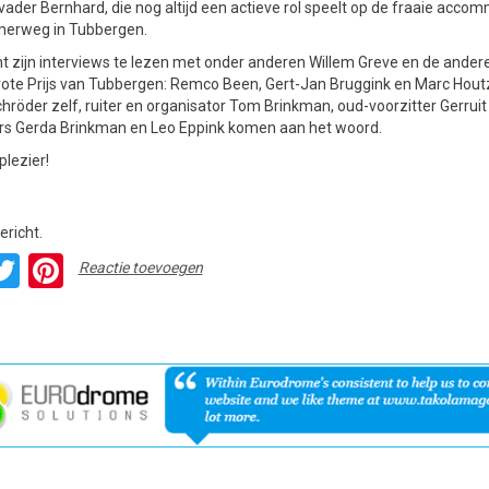
ader Bernhard, die nog altijd een actieve rol speelt op de fraaie acco
erweg in Tubbergen.
nt zijn interviews te lezen met onder anderen Willem Greve en de ande
rote Prijs van Tubbergen: Remco Been, Gert-Jan Bruggink en Marc Hout
hröder zelf, ruiter en organisator Tom Brinkman, oud-voorzitter Gerrui
gers Gerda Brinkman en Leo Eppink komen aan het woord.
plezier!
ericht.
acebook
Twitter
Pinterest
Reactie toevoegen