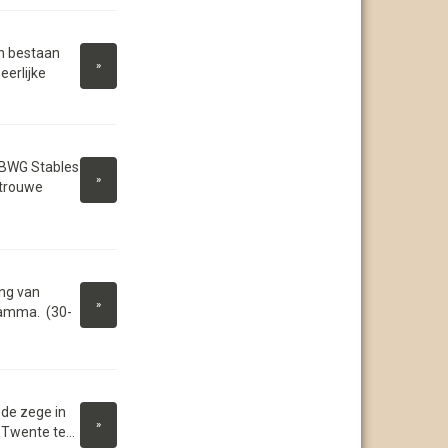
n bestaan
»
eerlijke
 BWG Stables
»
 trouwe
ing van
»
ramma. (30-
 de zege in
»
Twente te...