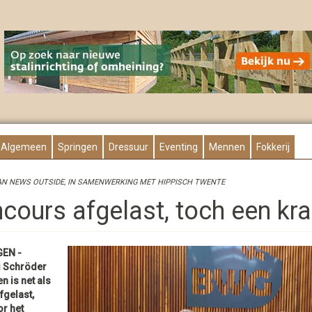
Algemeen
Springen
Dressuur
Eventing
Mennen
Fokkerij
AN NEWS OUTSIDE, IN SAMENWERKING MET HIPPISCH TWENTE
cours afgelast, toch een kra
EN -
 Schröder
n is net als
fgelast,
r het