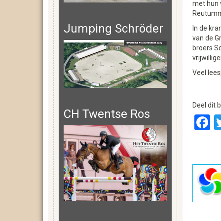
met hun v
Reutumm
Jumping Schröder
In de kra
van de G
broers Sc
vrijwilli
Veel lees
Deel dit b
CH Twentse Ros
F