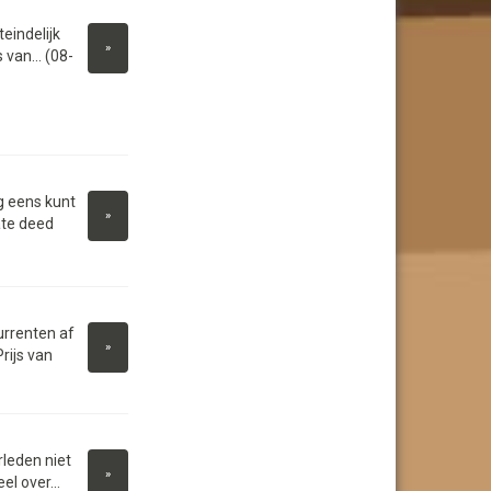
eindelijk
»
van... (08-
g eens kunt
»
ate deed
rrenten af
»
rijs van
leden niet
»
l over...