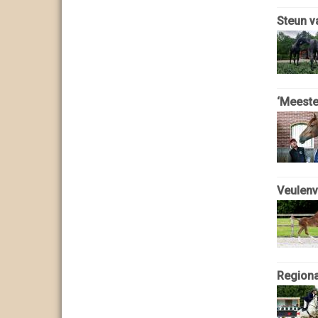
Steun v
‘Meeste
Veulenv
Regional