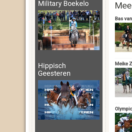
Military Boekelo
Mee
Bas van
Meike Z
Hippisch
Geesteren
Olympic