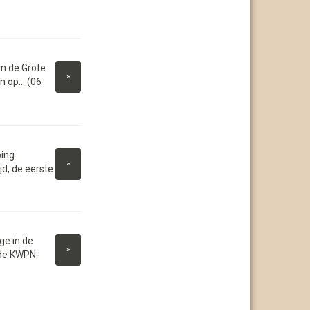
m de Grote
»
 op... (06-
ing
»
jd, de eerste
ge in de
»
 de KWPN-