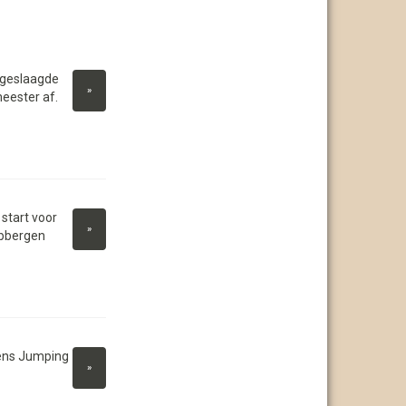
 geslaagde
»
eester af.
start voor
»
ubbergen
dens Jumping
»