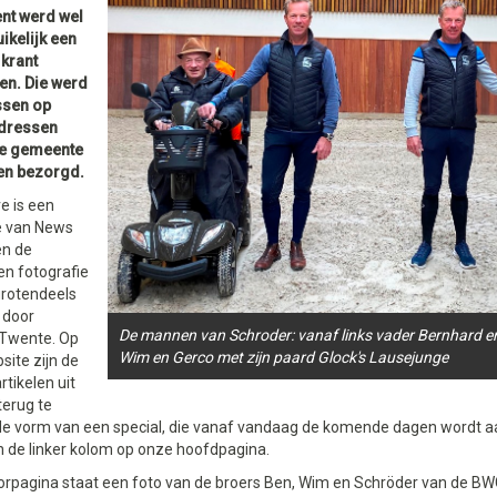
nt werd wel
ikelijk een
 krant
en. Die werd
ssen op
adressen
de gemeente
en bezorgd.
e is een
e van News
en de
en fotografie
rotendeels
 door
De mannen van Schroder: vanaf links vader Bernhard en
 Twente. Op
Wim en Gerco met zijn paard Glock's Lausejunge
ite zijn de
tikelen uit
terug te
 de vorm van een special, die vanaf vandaag de komende dagen wordt a
in de linker kolom op onze hoofdpagina.
orpagina staat een foto van de broers Ben, Wim en Schröder van de B