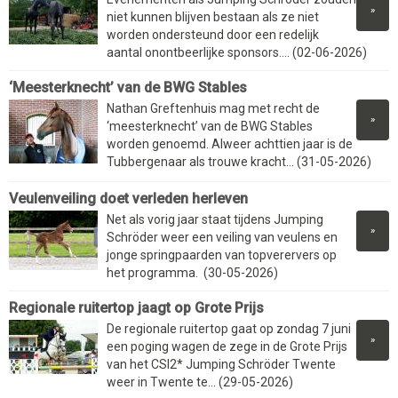
»
niet kunnen blijven bestaan als ze niet
worden ondersteund door een redelijk
aantal onontbeerlijke sponsors.... (02-06-2026)
‘Meesterknecht’ van de BWG Stables
Nathan Greftenhuis mag met recht de
»
‘meesterknecht’ van de BWG Stables
worden genoemd. Alweer achttien jaar is de
Tubbergenaar als trouwe kracht... (31-05-2026)
Veulenveiling doet verleden herleven
Net als vorig jaar staat tijdens Jumping
»
Schröder weer een veiling van veulens en
jonge springpaarden van topverervers op
het programma. (30-05-2026)
Regionale ruitertop jaagt op Grote Prijs
De regionale ruitertop gaat op zondag 7 juni
»
een poging wagen de zege in de Grote Prijs
van het CSI2* Jumping Schröder Twente
weer in Twente te... (29-05-2026)