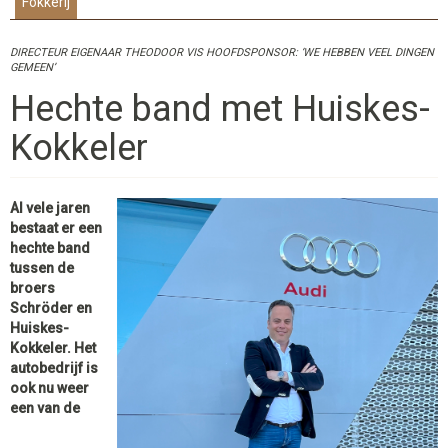
Fokkerij
DIRECTEUR EIGENAAR THEODOOR VIS HOOFDSPONSOR: ‘WE HEBBEN VEEL DINGEN
GEMEEN’
Hechte band met Huiskes-
Kokkeler
Al vele jaren
bestaat er een
hechte band
tussen de
broers
Schröder en
Huiskes-
Kokkeler. Het
autobedrijf is
ook nu weer
een van de