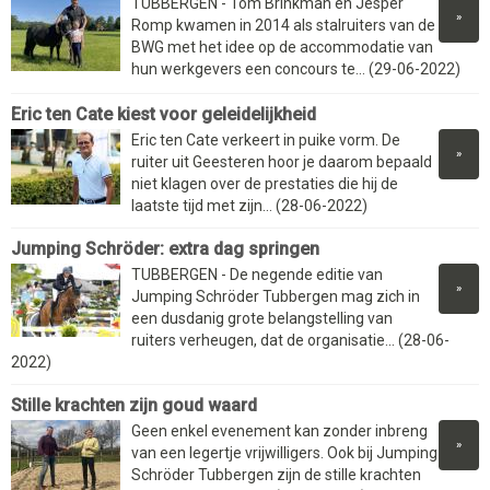
TUBBERGEN - Tom Brinkman en Jesper
»
Romp kwamen in 2014 als stalruiters van de
BWG met het idee op de accommodatie van
hun werkgevers een concours te... (29-06-2022)
Eric ten Cate kiest voor geleidelijkheid
Eric ten Cate verkeert in puike vorm. De
»
ruiter uit Geesteren hoor je daarom bepaald
niet klagen over de prestaties die hij de
laatste tijd met zijn... (28-06-2022)
Jumping Schröder: extra dag springen
TUBBERGEN - De negende editie van
»
Jumping Schröder Tubbergen mag zich in
een dusdanig grote belangstelling van
ruiters verheugen, dat de organisatie... (28-06-
2022)
Stille krachten zijn goud waard
Geen enkel evenement kan zonder inbreng
»
van een legertje vrijwilligers. Ook bij Jumping
Schröder Tubbergen zijn de stille krachten