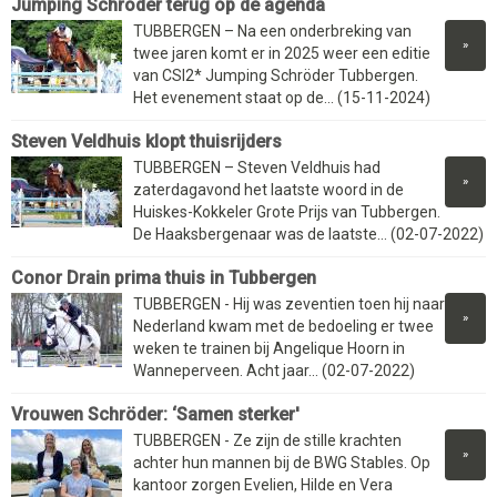
Jumping Schröder terug op de agenda
TUBBERGEN – Na een onderbreking van
»
twee jaren komt er in 2025 weer een editie
van CSI2* Jumping Schröder Tubbergen.
Het evenement staat op de... (15-11-2024)
Steven Veldhuis klopt thuisrijders
TUBBERGEN – Steven Veldhuis had
»
zaterdagavond het laatste woord in de
Huiskes-Kokkeler Grote Prijs van Tubbergen.
De Haaksbergenaar was de laatste... (02-07-2022)
Conor Drain prima thuis in Tubbergen
TUBBERGEN - Hij was zeventien toen hij naar
»
Nederland kwam met de bedoeling er twee
weken te trainen bij Angelique Hoorn in
Wanneperveen. Acht jaar... (02-07-2022)
Vrouwen Schröder: ‘Samen sterker'
TUBBERGEN - Ze zijn de stille krachten
»
achter hun mannen bij de BWG Stables. Op
kantoor zorgen Evelien, Hilde en Vera