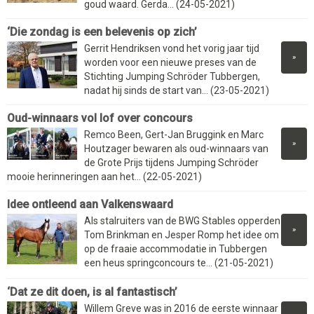
goud waard. Gerda... (24-05-2021)
‘Die zondag is een belevenis op zich’
Gerrit Hendriksen vond het vorig jaar tijd
»
worden voor een nieuwe preses van de
Stichting Jumping Schröder Tubbergen,
nadat hij sinds de start van... (23-05-2021)
Oud-winnaars vol lof over concours
Remco Been, Gert-Jan Bruggink en Marc
»
Houtzager bewaren als oud-winnaars van
de Grote Prijs tijdens Jumping Schröder
mooie herinneringen aan het... (22-05-2021)
Idee ontleend aan Valkenswaard
Als stalruiters van de BWG Stables opperden
»
Tom Brinkman en Jesper Romp het idee om
op de fraaie accommodatie in Tubbergen
een heus springconcours te... (21-05-2021)
‘Dat ze dit doen, is al fantastisch’
Willem Greve was in 2016 de eerste winnaar