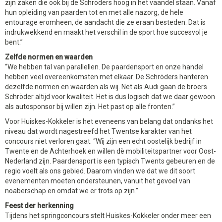
zijn zaken die ook bij de Schröders hoog in het vaandel staan. Vanaf
hun opleiding van paarden tot en met alle nazorg, de hele
entourage eromheen, de aandacht die ze eraan besteden. Dat is
indrukwekkend en maakt het verschil in de sport hoe succesvol je
bent.”
Zelfde normen en waarden
“We hebben tal van parallellen. De paardensport en onze handel
hebben veel overeenkomsten met elkaar. De Schröders hanteren
dezelfde normen en waarden als wij. Net als Audi gaan de broers
Schröder altijd voor kwaliteit. Het is dus logisch dat we daar gewoon
als autosponsor bij willen zijn. Het past op alle fronten.”
Voor Huiskes-Kokkeler is het eveneens van belang dat ondanks het
niveau dat wordt nagestreefd het Twentse karakter van het
concours niet verloren gaat. “Wij zijn een echt oostelijk bedrijf in
Twente en de Achterhoek en willen dè mobiliteitspartner voor Oost-
Nederland zijn. Paardensport is een typisch Twents gebeuren en de
regio voelt als ons gebied. Daarom vinden we dat we dit soort
evenementen moeten ondersteunen, vanuit het gevoel van
noaberschap en omdat we er trots op zijn.”
Feest der herkenning
Tijdens het springconcours stelt Huiskes-Kokkeler onder meer een