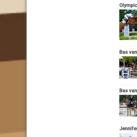
Olympic
Bas van
Bas van
Jennife