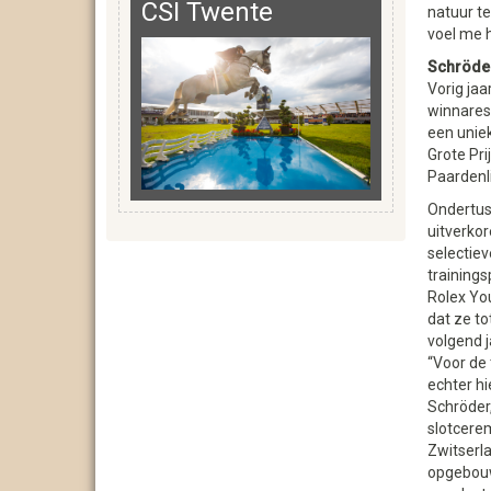
CSI Twente
natuur te
voel me h
Schröde
Vorig jaa
winnares 
een uniek
Grote Pri
Paardenli
Ondertus
uitverkor
selectiev
training
Rolex Yo
dat ze to
volgend 
“Voor de t
echter hi
Schröder,
slotcere
Zwitserla
opgebou