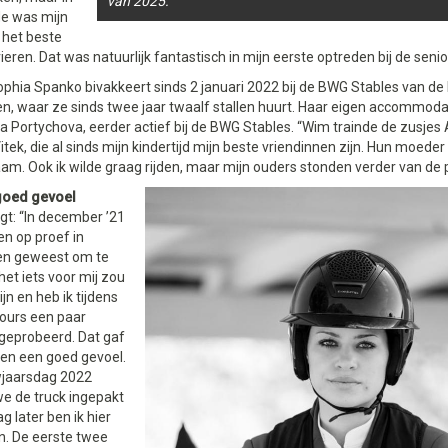
van 2025.
e was mijn
 het beste
ieren. Dat was natuurlijk fantastisch in mijn eerste optreden bij de senio
hia Spanko bivakkeert sinds 2 januari 2022 bij de BWG Stables van de 
n, waar ze sinds twee jaar twaalf stallen huurt. Haar eigen accommoda
a Portychova, eerder actief bij de BWG Stables. “Wim trainde de zusjes
Vitek, die al sinds mijn kindertijd mijn beste vriendinnen zijn. Hun moeder
m. Ook ik wilde graag rijden, maar mijn ouders stonden verder van de 
goed gevoel
gt: “In december ’21
en op proef in
n geweest om te
 het iets voor mij zou
jn en heb ik tijdens
ours een paar
geprobeerd. Dat gaf
n een goed gevoel.
jaarsdag 2022
e de truck ingepakt
g later ben ik hier
. De eerste twee