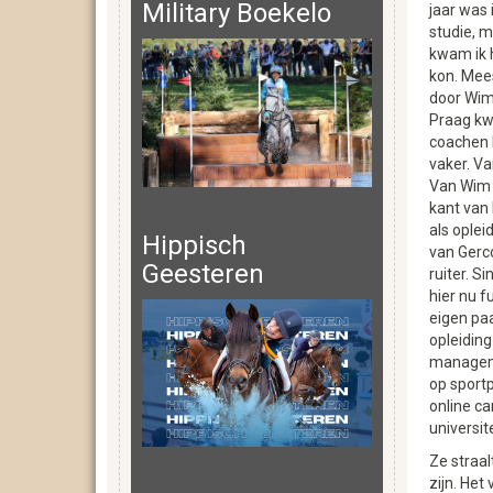
Military Boekelo
jaar was 
studie, 
kwam ik h
kon. Mees
door Wim,
Praag k
coachen 
vaker. Van
Van Wim
kant van 
als oplei
Hippisch
van Gerc
Geesteren
ruiter. S
hier nu fu
eigen pa
opleiding
managem
op sport
online c
universit
Ze straal
zijn. Het