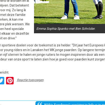
erd te worden en ik
blijven. Dat betekent
oor mij. Zo lang ik
k met deze familie
ken, ik kan me
ere plek wensen. We
Emma Sophia Spanko met Ben Schröder.
en heel speciale
 elkaar en dezelfde
it en drive.”
 sportieve doelen voor de toekomst is ze helder. “Dit jaar het Europee
r young riders en in Lanaken het WK jonge paarden. Op langere termijn
n vijf sterren te halen en jonge ruiters te mogen inspireren door als ee
eur van onze sport te laten zien hoe je goed voor paarden kunt zorgen
ericht.
acebook
Twitter
Pinterest
Reactie toevoegen