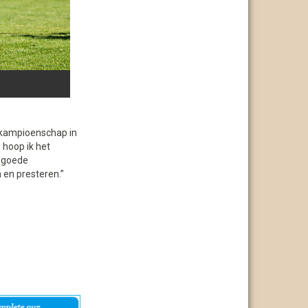
s kampioenschap in
 hoop ik het
n goede
 en presteren.”