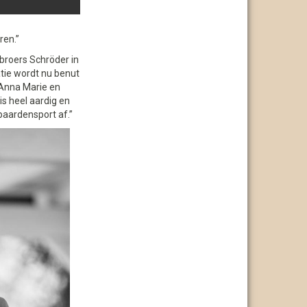
ren.”
broers Schröder in
tie wordt nu benut
 Anna Marie en
 is heel aardig en
paardensport af.”