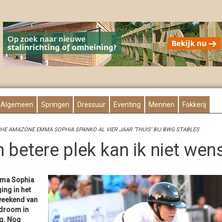
Algemeen
Springen
Dressuur
Eventing
Mennen
Fokkerij
HE AMAZONE EMMA SOPHIA SPANKO AL VIER JAAR ‘THUIS’ BIJ BWG STABLES
n betere plek kan ik niet wen
ma Sophia
ing in het
weekend van
droom in
ng. Nog