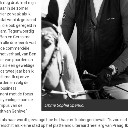
ik nog druk met mijn
maar in de zomer
ier zo vaak als ik
tal werd ik getraind
 die ook geregeld in
wam. Tegenwoordig
Ben en Gerco me
 alle drie leer ik wat.
 de commerciële
het verhaal, van Ben
der van paarden en
o als een geweldige
inds twee jaar ben ik
lltime. Ik rij onze
arden en volg de
 business
ent met de focus
psychologie aan de
Emma Sophia Spanko.
ampus van de
eit van Genève.”
t als haar wordt gevraagd hoe het haar in Tubbergen bevalt. “Ik zou nie
 verschilt als kleine stad op het platteland uiteraard heel erg van Praag. I