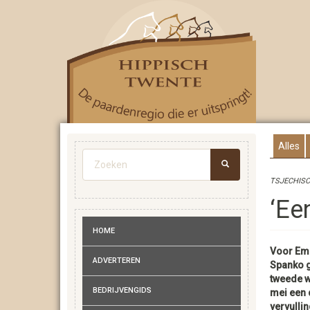
Overslaan
en
naar
de
inhoud
gaan
Alles
Zoekveld
TSJECHISC
ZOEKEN
‘Ee
HOME
Voor Em
ADVERTEREN
Spanko g
tweede 
BEDRIJVENGIDS
mei een 
vervulli