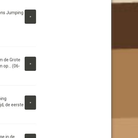
dens Jumping
»
m de Grote
»
 op... (06-
ing
»
jd, de eerste
ge in de