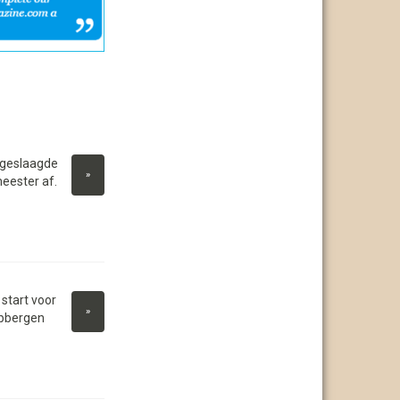
 geslaagde
»
eester af.
start voor
»
ubbergen