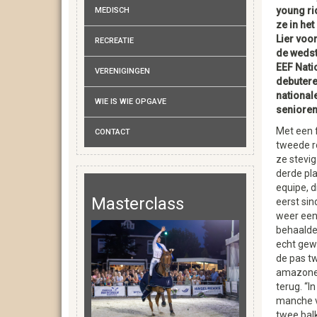
young ri
MEDISCH
ze in het
Lier voor
RECREATIE
de wedst
EEF Nati
VERENIGINGEN
debutere
nationale
WIE IS WIE OPGAVE
senioren
Met een 
CONTACT
tweede r
ze stevig
derde pl
equipe, d
Masterclass
eerst sind
weer een
behaalde
echt gewe
de pas tw
amazone 
terug. “I
manche v
twee bal