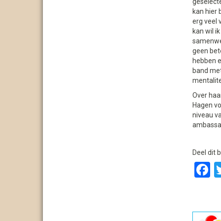
geselecte
kan hier 
erg veel v
kan wil i
samenwer
geen bet
hebben e
band met
mentalite
Over haar
Hagen voo
niveau va
ambassad
Deel dit b
F