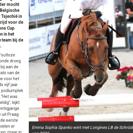
der mocht
 Belgische
 Tsjechië in
rijd voor de
ons Cup
n in het
 team bij de
.
foutloze
onde droeg
 bij aan de
aats van de
ie voor het
s vijf jaar
 podiumplek
.“Het was
ldig”, kijkt
intigjarige
uit Praag
n de eerste
ielen er
Emma Sophia Spanko wint met Longines LB de Schröde
ken, maar in