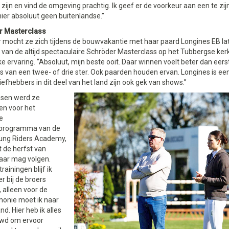
 zijn en vind de omgeving prachtig. Ik geef er de voorkeur aan een te zi
ier absoluut geen buitenlandse.”
r Masterclass
r mocht ze zich tijdens de bouwvakantie met haar paard Longines EB lat
van de altijd spectaculaire Schröder Masterclass op het Tubbergse kerk
e ervaring. “Absoluut, mijn beste ooit. Daar winnen voelt beter dan eer
js van een twee- of drie ster. Ook paarden houden ervan. Longines is 
efhebbers in dit deel van het land zijn ook gek van shows.”
sen werd ze
en voor het
e
sprogramma van de
ung Riders Academy,
t de herfst van
jaar mag volgen.
rainingen blijf ik
er bij de broers
 alleen voor de
monie moet ik naar
nd. Hier heb ik alles
wd om ervoor