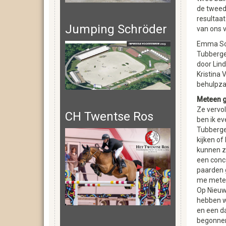
de tweed
resultaat
Jumping Schröder
van ons v
Emma Sop
Tubberge
door Lind
Kristina 
behulpzaa
Meteen 
Ze vervol
CH Twentse Ros
ben ik ev
Tubberge
kijken of
kunnen zi
een conc
paarden 
me metee
Op Nieuw
hebben w
en een da
begonnen