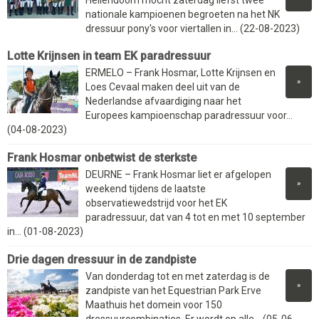
Hellendoorn mocht zaterdag liefst twee
nationale kampioenen begroeten na het NK
dressuur pony's voor viertallen in... (22-08-2023)
Lotte Krijnsen in team EK paradressuur
ERMELO – Frank Hosmar, Lotte Krijnsen en
»
Loes Cevaal maken deel uit van de
Nederlandse afvaardiging naar het
Europees kampioenschap paradressuur voor...
(04-08-2023)
Frank Hosmar onbetwist de sterkste
DEURNE – Frank Hosmar liet er afgelopen
»
weekend tijdens de laatste
observatiewedstrijd voor het EK
paradressuur, dat van 4 tot en met 10 september
in... (01-08-2023)
Drie dagen dressuur in de zandpiste
Van donderdag tot en met zaterdag is de
»
zandpiste van het Equestrian Park Erve
Maathuis het domein voor 150