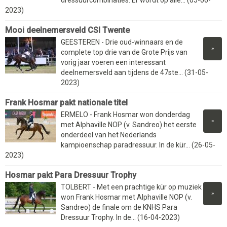
dressuurcombinaties. Er wordt op alle... (05-06-
2023)
Mooi deelnemersveld CSI Twente
GEESTEREN - Drie oud-winnaars en de
»
complete top drie van de Grote Prijs van
vorig jaar voeren een interessant
deelnemersveld aan tijdens de 47ste... (31-05-
2023)
Frank Hosmar pakt nationale titel
ERMELO - Frank Hosmar won donderdag
»
met Alphaville NOP (v. Sandreo) het eerste
onderdeel van het Nederlands
kampioenschap paradressuur. In de kür... (26-05-
2023)
Hosmar pakt Para Dressuur Trophy
TOLBERT - Met een prachtige kür op muziek
»
won Frank Hosmar met Alphaville NOP (v.
Sandreo) de finale om de KNHS Para
Dressuur Trophy. In de... (16-04-2023)