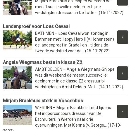
Mirjam Braakhuis afgelopen weekend de
meest succesvolle deelnemer bij de
wedstrijden dressuur in De Lutte.... (16-11-2022)
Landenproef voor Loes Cevaal
BATHMEN – Loes Cevaal won zondag in
»
Bathmen met Happy Hero II (v. Hohenstein)
de landenproef in Grade I en II tijdens de
tweede wedstrijd voor de... (15-11-2022)
Angela Wiegmans beste in klasse Z2
AMBT DELDEN – Angela Wiegmans-Snippe
»
was dit weekend de meest succesvolle
deelnemer in de klasse Z2 dressuur bij
wedstrijden in Ambt Delden. Met... (14-11-2022)
Mirjam Braakhuis sterk in Vossenbos
WIERDEN – Mirjam Braakhuis reed tijdens
»
het indoorconcours dressuur van De
Eschruiters in Wierden naar drie
overwinningen. Met Kienna (v. George... (17-10-