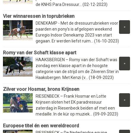
de KNHS Para Dressuur... (02-12-2023)
Vier winnaressen in toprubrieken
DENEKAMP - Met de dressuurrubrieken voor
»
paarden en pony’s is afgelopen weekend
Euregio Indoor Denekamp 2023 van start
gegaan. Er werden liefst ruim... (16-10-2023)
Romy van der Schaft klasse apart
HAAKSBERGEN – Romy van der Schaft was
»
zondag een klasse apart in de hoogste
categorie van de strijd om de Zilveren Ster in
Haaksbergen. Met Kenzi (v... (18-09-2023)
Zilver voor Hosmar, brons Krijnsen
RIESENBECK – Frank Hosmar en Lotte
»
Krijnsen sloten het EK paradressuur
zaterdag in Riesenbeck beiden af met een
medaille. In de kür op muziek... (09-09-2023)
Europese titel én een wereldrecord
RIESENBECK – De Nederlandse equipe