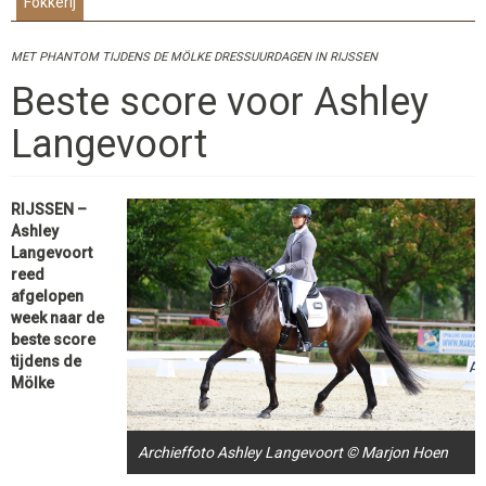
Fokkerij
MET PHANTOM TIJDENS DE MÖLKE DRESSUURDAGEN IN RIJSSEN
Beste score voor Ashley
Langevoort
RIJSSEN –
Ashley
Langevoort
reed
afgelopen
week naar de
beste score
tijdens de
Mölke
Archieffoto Ashley Langevoort © Marjon Hoen