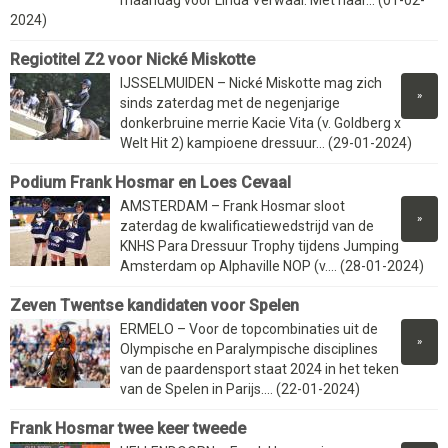
maandag voor Linda Verwaal. Met haar... (01-02-
2024)
Regiotitel Z2 voor Nické Miskotte
IJSSELMUIDEN – Nické Miskotte mag zich
»
sinds zaterdag met de negenjarige
donkerbruine merrie Kacie Vita (v. Goldberg x
Welt Hit 2) kampioene dressuur... (29-01-2024)
Podium Frank Hosmar en Loes Cevaal
AMSTERDAM – Frank Hosmar sloot
»
zaterdag de kwalificatiewedstrijd van de
KNHS Para Dressuur Trophy tijdens Jumping
Amsterdam op Alphaville NOP (v.... (28-01-2024)
Zeven Twentse kandidaten voor Spelen
ERMELO – Voor de topcombinaties uit de
»
Olympische en Paralympische disciplines
van de paardensport staat 2024 in het teken
van de Spelen in Parijs.... (22-01-2024)
Frank Hosmar twee keer tweede