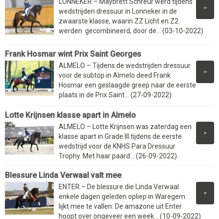
LONNEKER – Maybrett Schreur werd tijdens
»
wedstrijden dressuur in Lonneker in de
zwaarste klasse, waarin ZZ Licht en Z2
werden gecombineerd, door de... (03-10-2022)
Frank Hosmar wint Prix Saint Georges
ALMELO – Tijdens de wedstrijden dressuur
»
voor de subtop in Almelo deed Frank
Hosmar een geslaagde greep naar de eerste
plaats in de Prix Saint... (27-09-2022)
Lotte Krijnsen klasse apart in Almelo
ALMELO – Lotte Krijnsen was zaterdag een
»
klasse apart in Grade III tijdens de eerste
wedstrijd voor de KNHS Para Dressuur
Trophy. Met haar paard... (26-09-2022)
Blessure Linda Verwaal valt mee
ENTER – De blessure die Linda Verwaal
»
enkele dagen geleden opliep in Waregem
lijkt mee te vallen. De amazone uit Enter
hoopt over ongeveer een week... (10-09-2022)