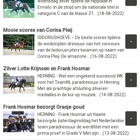
woensdag zilver tijdens de Hippiade in
Ermelo. In de strijd om de nationale titel in
categorie C van de klasse Z1... (18-08-2022)
Mooie scores van Corina Pleij
ISIDORUSHOEVE – De beste scores tijdens
»
de wedstrijden dressuur van het concours
van de Isidorusruiters kwamen op naam van
Corina Pleij. De amazone... (16-08-2022)
Zilver Lotte Krijnsen en Frank Hosmar
HERNING - Wat een ongekend succesvol WK
»
voor het TeamNL paradressuur in Herning.
Met als prachtige afsluiting zilveren
medailles in de kür op muziek... (14-08-2022)
Frank Hosmar bezorgt Oranje goud
HERNING - Frank Hosmar uit Haarle
»
bezorgde zaterdagmiddag het Nederlandse
team paradressuur de werdltitel met een
prima proef in Grade V. Met zijn... (13-08-2022)