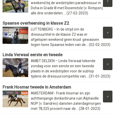
»
weekend bij de wedstrijden paradressuur in
Doha in Grade III met Rosenstolz (v. Rotspon)
alle drie onderdelen.... (27-02-2023)
Spaanse overheersing in klasse Z2
LUTTENBERG – In de strijd om de
»
dressuurtitel in de klasse Z2 was er
afgelopen weekend geen kruid gewassen
tegen twee Spaanse leden van de... (02-02-2023)
Linda Verwaal eerste en tweede
AMBT DELDEN – Linda Verwaal tekende
»
zondag voor een eerste en een tweede
plaats in de wedstrijden voor de subtop
tijdens de dressuurcompetitie van... (31-01-2023)
Frank Hosmar tweede in Amsterdam
AMSTERDAM - Frank Hosmar en zijn
»
achttienjarige donkerbruine ruin Alphaville
NOP (v. Sandreo) dansten zaterdagmorgen
met 78,325 procent naar de... (28-01-2023)