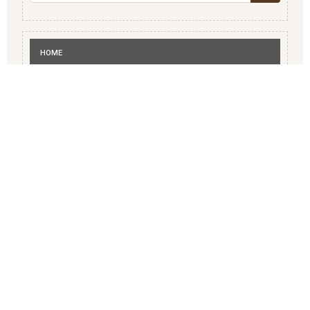
ZOEKEN
HOME
ADVERTEREN
BEDRIJVENGIDS
MEDISCH
RECREATIE
VERENIGINGEN
WIE IS WIE OPGAVE
CONTACT