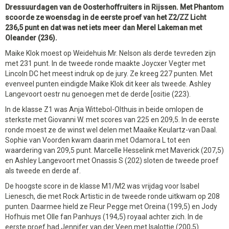
Dressuurdagen van de Oosterhoffruiters in Rijssen. Met Phantom
scoorde ze woensdag in de eerste proef van het Z2/ZZ Licht
236,5 punt en dat was net iets meer dan Merel Lakeman met
Oleander (236).
Maike Klok moest op Weidehuis Mr. Nelson als derde tevreden zijn
met 231 punt. In de tweede ronde maakte Joycxer Vegter met
Lincoln DC het meest indruk op de jury. Ze kreeg 227 punten. Met
evenveel punten eindigde Maike Klok dit keer als tweede. Ashley
Langevoort oestr nu genoegen met de derde [ositie (223).
In de klasse Z1 was Anja Wittebol-Olthuis in beide omlopen de
sterkste met Giovanni W. met scores van 225 en 209,5. In de eerste
ronde moest ze de winst wel delen met Maaike Keulartz-van Daal.
Sophie van Voorden kwam daarin met Odamora L tot een
waardering van 209,5 punt. Marcelle Hesselink met Maverick (207,5)
en Ashley Langevoort met Onassis S (202) sloten de tweede proef
als tweede en derde af.
De hoogste score in de klasse M1/M2 was vrijdag voor Isabel
Lienesch, die met Rock Artistic in de tweede ronde uitkwam op 208
punten. Daarmee hield ze Fleur Pegge met Oreina (199,5) en Jody
Hofhuis met Olle fan Panhuys (194,5) royaal achter zich. In de
eerste proef had Jennifer van der Veen met Isalottie (200,5)