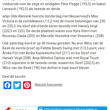
voldoende voor de zege en eindigden Fleur Pegge (193,5) en Isabel
Lienesch (192,5) als tweede en derde.
arlijn Olde Klieverik heerste donderdag met Nieuwmoed’s Miss
Victoria in de combiklasse L1/L2 met de mooie beloningen van 230
en 235,5. Iris sloof werd beide keren tweede met Hania’s Virgil
(220,5 en 225). De derde plaatsen waren voor Kyra Stern met
Nouveau-Daula (205) en Marcelle Hesselink met Vinissima L (208).
Ook zaterdag werd er op dit niveau gereden. Nu won Wilco van de
Beek de eerste proef op Pebble Beach Swing met 213,5 punt, voor
Amke Pot met Amke Kasteelsche Hof (211) en Iris Sloof met
Hania’s Virgil (208). Anja Wittebol-Ophuis was met Royal Touch
(210) superieur in de tweede ronde, waarin Iris Sloof (202,5) en
Wilco van der Beek (196) het dichtst in haar buurt bleven.
Deel dit bericht.
Facebook
Twitter
Pinterest
Reactie toevoegen