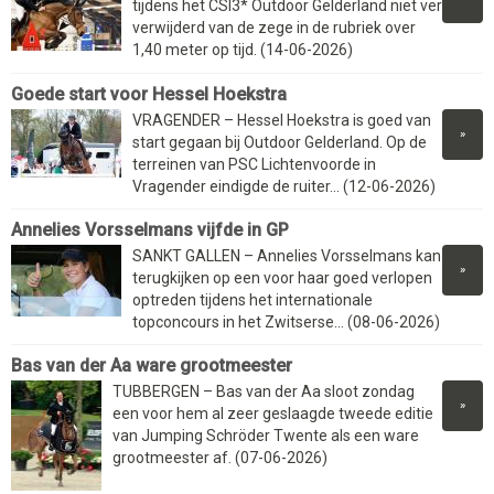
tijdens het CSI3* Outdoor Gelderland niet ver
verwijderd van de zege in de rubriek over
1,40 meter op tijd. (14-06-2026)
Goede start voor Hessel Hoekstra
VRAGENDER – Hessel Hoekstra is goed van
»
start gegaan bij Outdoor Gelderland. Op de
terreinen van PSC Lichtenvoorde in
Vragender eindigde de ruiter... (12-06-2026)
Annelies Vorsselmans vijfde in GP
SANKT GALLEN – Annelies Vorsselmans kan
»
terugkijken op een voor haar goed verlopen
optreden tijdens het internationale
topconcours in het Zwitserse... (08-06-2026)
Bas van der Aa ware grootmeester
TUBBERGEN – Bas van der Aa sloot zondag
»
een voor hem al zeer geslaagde tweede editie
van Jumping Schröder Twente als een ware
grootmeester af. (07-06-2026)