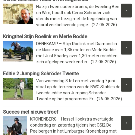
Na zijn twee oudere broers, de tweeling Ben
»
en Wim, houdt ook Gerco Schröder zich
steeds meer bezig met de begeleiding van
vooral veelbelovende jonge... (27-05-2026)
Kringtitel Stijn Roelink en Merle Bodde
DENEKAMP – Stijn Roelink met Diamond in
»
de klasse over 1,35 meter en Merle Bodde
met Just Kharley over 1,30 meter mochten
zich afgelopen weekend in... (27-05-2026)
Editie 2 Jumping Schröder Twente
Van woensdag 3 tot en met zondag 7 juni
»
staat op de terreinen van de BWG Stables de
tweede editie van Jumping Schröder
Twente op het programma. Er... (26-05-2026)
Succes met nieuwe troef
KRONENBERG – Hessel Hoekstra overtuigde
»
donderdag en zaterdag tijdens het CSI2 De
Peelbergen in het Limburgse Kronenberg met