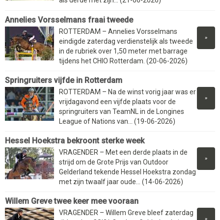
als derde met zijn... (21-06-2026)
Annelies Vorsselmans fraai tweede
ROTTERDAM – Annelies Vorsselmans
»
eindigde zaterdag verdienstelijk als tweede
in de rubriek over 1,50 meter met barrage
tijdens het CHIO Rotterdam. (20-06-2026)
Springruiters vijfde in Rotterdam
ROTTERDAM – Na de winst vorig jaar was er
»
vrijdagavond een vijfde plaats voor de
springruiters van TeamNL in de Longines
League of Nations van... (19-06-2026)
Hessel Hoekstra bekroont sterke week
VRAGENDER – Met een derde plaats in de
»
strijd om de Grote Prijs van Outdoor
Gelderland tekende Hessel Hoekstra zondag
met zijn twaalf jaar oude... (14-06-2026)
Willem Greve twee keer mee vooraan
VRAGENDER – Willem Greve bleef zaterdag
»