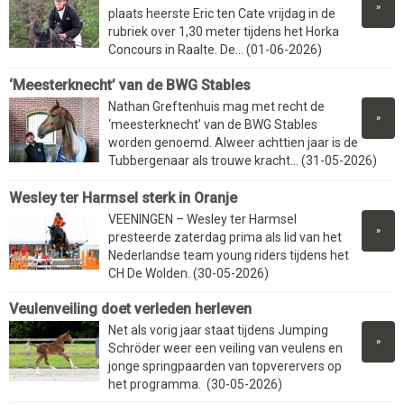
»
plaats heerste Eric ten Cate vrijdag in de
rubriek over 1,30 meter tijdens het Horka
Concours in Raalte. De... (01-06-2026)
‘Meesterknecht’ van de BWG Stables
Nathan Greftenhuis mag met recht de
»
‘meesterknecht’ van de BWG Stables
worden genoemd. Alweer achttien jaar is de
Tubbergenaar als trouwe kracht... (31-05-2026)
Wesley ter Harmsel sterk in Oranje
VEENINGEN – Wesley ter Harmsel
»
presteerde zaterdag prima als lid van het
Nederlandse team young riders tijdens het
CH De Wolden. (30-05-2026)
Veulenveiling doet verleden herleven
Net als vorig jaar staat tijdens Jumping
»
Schröder weer een veiling van veulens en
jonge springpaarden van topverervers op
het programma. (30-05-2026)