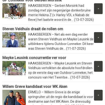
GP Lonneker voor Gerben Morsink
HAAKSBERGEN – Gerben Morsink had
»
zondag met zijn negenjarige donkerbruine
merrie Hekina Z (v. Harley VDL x Nabab de
Reve) het laatste woord in de... (13-07-2026)
Steven Veldhuis draait de rollen om
HAAKSBERGEN – Net als een dag eerder
»
waren Steven Veldhuis en Mayke Leusink de
uitblinkers tijdens Outdoor Lonneker. Dit keer
was Steven Veldhuis de... (11-07-2026)
Mayke Leusink concurrentie ver voor
HAAKSBERGEN – Mayke Leusink en Steven
»
Veldhuis vertolkten de absolute hoofdrollen
op de eerste dag van Outdoor Lonneker, het
concours van Het Twentse... (10-07-2026)
Willem Greve kandidaat voor WK Aken
ERMELO – Willem Greve is de enige
»
springruiter uit de regio die kandidaat is voor
deelname aan het WK Aken. De drievoudig