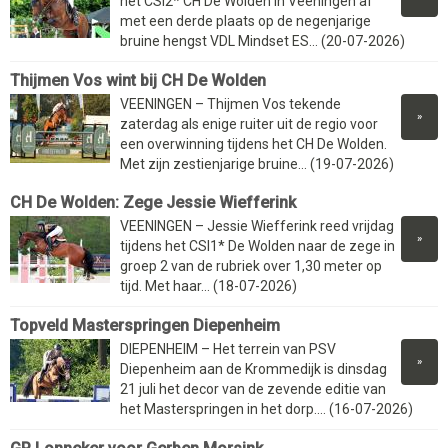
het CSI2* CH De Wolden in Veeningen af
met een derde plaats op de negenjarige
bruine hengst VDL Mindset ES... (20-07-2026)
Thijmen Vos wint bij CH De Wolden
VEENINGEN – Thijmen Vos tekende
»
zaterdag als enige ruiter uit de regio voor
een overwinning tijdens het CH De Wolden.
Met zijn zestienjarige bruine... (19-07-2026)
CH De Wolden: Zege Jessie Wiefferink
VEENINGEN – Jessie Wiefferink reed vrijdag
»
tijdens het CSI1* De Wolden naar de zege in
groep 2 van de rubriek over 1,30 meter op
tijd. Met haar... (18-07-2026)
Topveld Masterspringen Diepenheim
DIEPENHEIM – Het terrein van PSV
»
Diepenheim aan de Krommedijk is dinsdag
21 juli het decor van de zevende editie van
het Masterspringen in het dorp.... (16-07-2026)