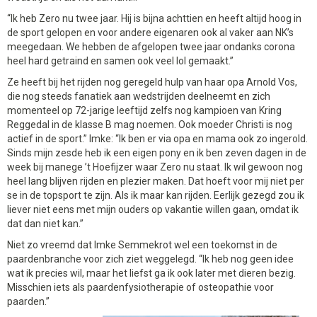
“Ik heb Zero nu twee jaar. Hij is bijna achttien en heeft altijd hoog in
de sport gelopen en voor andere eigenaren ook al vaker aan NK’s
meegedaan. We hebben de afgelopen twee jaar ondanks corona
heel hard getraind en samen ook veel lol gemaakt.”
Ze heeft bij het rijden nog geregeld hulp van haar opa Arnold Vos,
die nog steeds fanatiek aan wedstrijden deelneemt en zich
momenteel op 72-jarige leeftijd zelfs nog kampioen van Kring
Reggedal in de klasse B mag noemen. Ook moeder Christi is nog
actief in de sport.” Imke: “Ik ben er via opa en mama ook zo ingerold.
Sinds mijn zesde heb ik een eigen pony en ik ben zeven dagen in de
week bij manege ’t Hoefijzer waar Zero nu staat. Ik wil gewoon nog
heel lang blijven rijden en plezier maken. Dat hoeft voor mij niet per
se in de topsport te zijn. Als ik maar kan rijden. Eerlijk gezegd zou ik
liever niet eens met mijn ouders op vakantie willen gaan, omdat ik
dat dan niet kan.”
Niet zo vreemd dat Imke Semmekrot wel een toekomst in de
paardenbranche voor zich ziet weggelegd. “Ik heb nog geen idee
wat ik precies wil, maar het liefst ga ik ook later met dieren bezig.
Misschien iets als paardenfysiotherapie of osteopathie voor
paarden.”