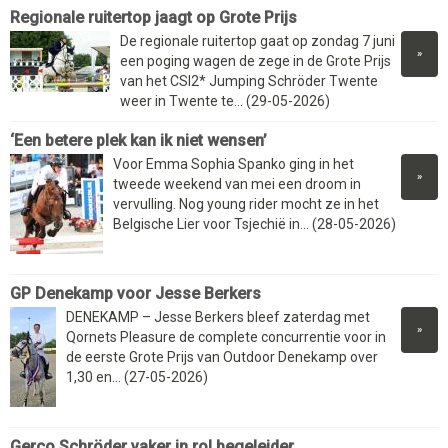
Regionale ruitertop jaagt op Grote Prijs
De regionale ruitertop gaat op zondag 7 juni
»
een poging wagen de zege in de Grote Prijs
van het CSI2* Jumping Schröder Twente
weer in Twente te... (29-05-2026)
‘Een betere plek kan ik niet wensen’
Voor Emma Sophia Spanko ging in het
»
tweede weekend van mei een droom in
vervulling. Nog young rider mocht ze in het
Belgische Lier voor Tsjechië in... (28-05-2026)
GP Denekamp voor Jesse Berkers
DENEKAMP – Jesse Berkers bleef zaterdag met
»
Qornets Pleasure de complete concurrentie voor in
de eerste Grote Prijs van Outdoor Denekamp over
1,30 en... (27-05-2026)
Gerco Schröder vaker in rol begeleider