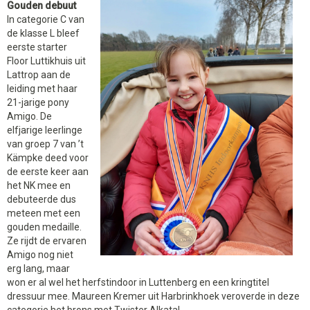
Gouden debuut
In categorie C van
de klasse L bleef
eerste starter
Floor Luttikhuis uit
Lattrop aan de
leiding met haar
21-jarige pony
Amigo. De
elfjarige leerlinge
van groep 7 van ’t
Kämpke deed voor
de eerste keer aan
het NK mee en
debuteerde dus
meteen met een
gouden medaille.
Ze rijdt de ervaren
Amigo nog niet
erg lang, maar
won er al wel het herfstindoor in Luttenberg en een kringtitel
dressuur mee. Maureen Kremer uit Harbrinkhoek veroverde in deze
categorie het brons met Twister Alkatal.