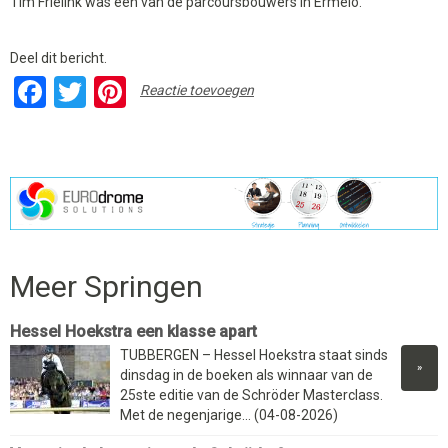
Tim Frielink was een van de parcoursbouwers in Ermelo.
Deel dit bericht.
Facebook
Twitter
Pinterest
Reactie toevoegen
Meer Springen
Hessel Hoekstra een klasse apart
TUBBERGEN – Hessel Hoekstra staat sinds
»
dinsdag in de boeken als winnaar van de
25ste editie van de Schröder Masterclass.
Met de negenjarige... (04-08-2026)