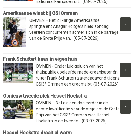
nationaal kampioen uit... (08-07-2026)
Amerikaanse winst bij CSI Ommen
OMMEN – Het 21-jarige Amerikaanse
»
springtalent Ansgar Holtgers hield zondag
veertien concurrenten achter zich in de barrage
van de Grote Prijs van... (05-07-2026)
Frank Schuttert baas in eigen huis
OMMEN - Onder luid gejuich van het
»
thuispubliek beleefde mede-organisator én
ruiter Frank Schuttert zaterdagavond tijdens
CSI3* Ommen een droomslot. (05-07-2026)
Opnieuw tweede plek Hessel Hoekstra
OMMEN – Net als een dag eerder in de
»
eerste kwalificatie voor de strijd om de Grote
Prijs van het CSI3* Ommen was Hessel
Hoekstra in de tweede... (03-07-2026)
Hessel Hoekstra draait al warm