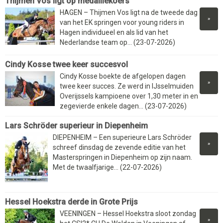
Thijmen Vos ligt op medaillekoers
HAGEN – Thijmen Vos ligt na de tweede dag
»
van het EK springen voor young riders in
Hagen individueel en als lid van het
Nederlandse team op... (23-07-2026)
Cindy Kosse twee keer succesvol
Cindy Kosse boekte de afgelopen dagen
»
twee keer succes. Ze werd in IJsselmuiden
Overijssels kampioene over 1,30 meter in en
zegevierde enkele dagen... (23-07-2026)
Lars Schröder superieur in Diepenheim
DIEPENHEIM – Een superieure Lars Schröder
»
schreef dinsdag de zevende editie van het
Masterspringen in Diepenheim op zijn naam.
Met de twaalfjarige... (22-07-2026)
Hessel Hoekstra derde in Grote Prijs
VEENINGEN – Hessel Hoekstra sloot zondag
»