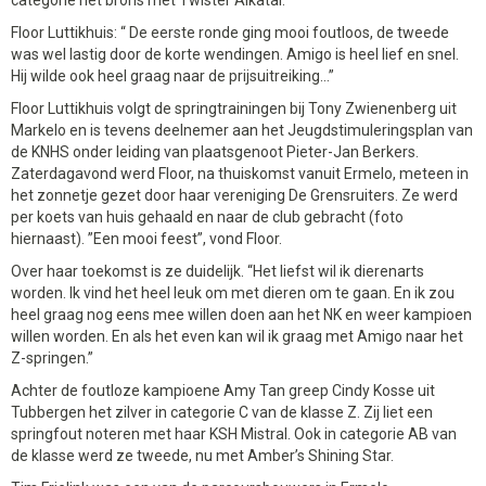
Floor Luttikhuis: “ De eerste ronde ging mooi foutloos, de tweede
was wel lastig door de korte wendingen. Amigo is heel lief en snel.
Hij wilde ook heel graag naar de prijsuitreiking…”
Floor Luttikhuis volgt de springtrainingen bij Tony Zwienenberg uit
Markelo en is tevens deelnemer aan het Jeugdstimuleringsplan van
de KNHS onder leiding van plaatsgenoot Pieter-Jan Berkers.
Zaterdagavond werd Floor, na thuiskomst vanuit Ermelo, meteen in
het zonnetje gezet door haar vereniging De Grensruiters. Ze werd
per koets van huis gehaald en naar de club gebracht (foto
hiernaast). ”Een mooi feest”, vond Floor.
Over haar toekomst is ze duidelijk. “Het liefst wil ik dierenarts
worden. Ik vind het heel leuk om met dieren om te gaan. En ik zou
heel graag nog eens mee willen doen aan het NK en weer kampioen
willen worden. En als het even kan wil ik graag met Amigo naar het
Z-springen.”
Achter de foutloze kampioene Amy Tan greep Cindy Kosse uit
Tubbergen het zilver in categorie C van de klasse Z. Zij liet een
springfout noteren met haar KSH Mistral. Ook in categorie AB van
de klasse werd ze tweede, nu met Amber’s Shining Star.