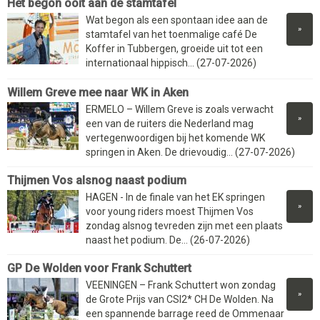
Het begon ooit aan de stamtafel
Wat begon als een spontaan idee aan de
»
stamtafel van het toenmalige café De
Koffer in Tubbergen, groeide uit tot een
internationaal hippisch... (27-07-2026)
Willem Greve mee naar WK in Aken
ERMELO – Willem Greve is zoals verwacht
»
een van de ruiters die Nederland mag
vertegenwoordigen bij het komende WK
springen in Aken. De drievoudig... (27-07-2026)
Thijmen Vos alsnog naast podium
HAGEN - In de finale van het EK springen
»
voor young riders moest Thijmen Vos
zondag alsnog tevreden zijn met een plaats
naast het podium. De... (26-07-2026)
GP De Wolden voor Frank Schuttert
VEENINGEN – Frank Schuttert won zondag
»
de Grote Prijs van CSI2* CH De Wolden. Na
een spannende barrage reed de Ommenaar