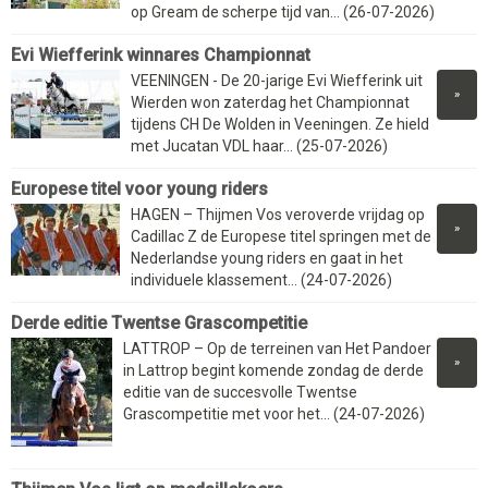
op Gream de scherpe tijd van... (26-07-2026)
Evi Wiefferink winnares Championnat
VEENINGEN - De 20-jarige Evi Wiefferink uit
»
Wierden won zaterdag het Championnat
tijdens CH De Wolden in Veeningen. Ze hield
met Jucatan VDL haar... (25-07-2026)
Europese titel voor young riders
HAGEN – Thijmen Vos veroverde vrijdag op
»
Cadillac Z de Europese titel springen met de
Nederlandse young riders en gaat in het
individuele klassement... (24-07-2026)
Derde editie Twentse Grascompetitie
LATTROP – Op de terreinen van Het Pandoer
»
in Lattrop begint komende zondag de derde
editie van de succesvolle Twentse
Grascompetitie met voor het... (24-07-2026)