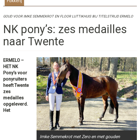
Fokkerij
GOUD VOOR IMKE SEMMEKROT EN FLOOR LUTTIKHUIS BIJ TITELSTRIJD ERMELO
NK pony’s: zes medailles
naar Twente
ERMELO –
HET NK
Pony’s voor
ponyruiters
heeft Twente
zes
medailles
opgeleverd.
Het
Imke Semmekrot met Zero en met gouden