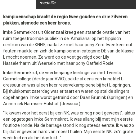
medaille.
kampioenschap bracht de regio twee gouden en drie zilveren
plakken, alsmede een keer brons.
Imke Semmekrot uit Oldenzaal kreeg een staande ovatie van het
ruim toegestroomde publiek in de Amaliahal op het hippisch
centrum van de KNHS, nadat ze met haar pony Zero twee keer nul
fouten maakte en zich de kampioene in categorie DE van de klasse
L mocht noemen. Ze werd op de voet gevolgd door Lily
Hasselerharm uit Weerselo met haar pony Oatfield Rosie.
Imke Semmekrot, de veertienjarige leerlinge van het Twents
Carmelcollege (derde jaar VWO), pakte al eens een kringtitel L-
dressuur en was al een keer reservekampioene bij het L-springen.
Bij thuiskomst zaterdag was er taart en waren op stal de slingers
opgehangen. Imke wordt getraind door Daan Brunink (springen) en
Annemiek Harmsen-Hulshof (dressuur).
“Ik kwam voor het eerst bij een NK, was er nog nooit geweest”, aldus
een opgetogen Imke Semmekrot. Ik was allang blij met mijn eerste
foutloze ronde. Na de barrage stond ik nog steeds eerste. Ik was zo
blij dat er gewoon hard van moest huilen. Mijn eerste NK, zo’n grote
wedstrijd en als het dan lukt…”