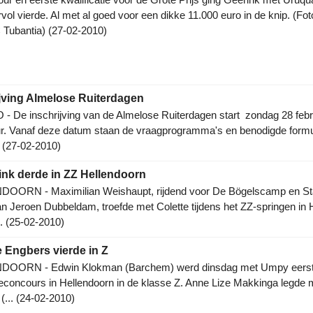
vol vierde. Al met al goed voor een dikke 11.000 euro in de knip. (Fot
 Tubantia) (27-02-2010)
jving Almelose Ruiterdagen
 De inschrijving van de Almelose Ruiterdagen start zondag 28 febr
ur. Vanaf deze datum staan de vraagprogramma's en benodigde formu
.. (27-02-2010)
ink derde in ZZ Hellendoorn
OORN - Maximilian Weishaupt, rijdend voor De Bögelscamp en St
n Jeroen Dubbeldam, troefde met Colette tijdens het ZZ-springen in 
.. (25-02-2010)
e Engbers vierde in Z
OORN - Edwin Klokman (Barchem) werd dinsdag met Umpy eerste
econcours in Hellendoorn in de klasse Z. Anne Lize Makkinga legde 
(... (24-02-2010)