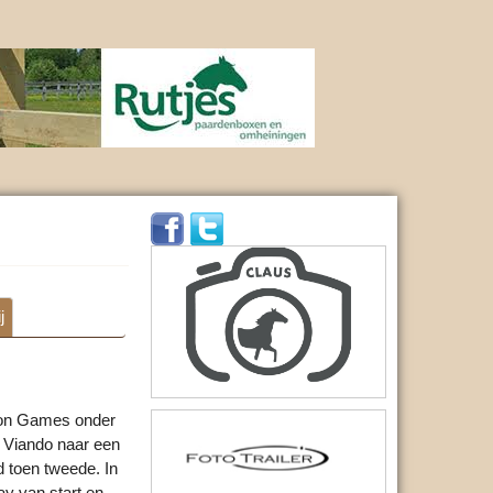
j
rion Games onder
 Viando naar een
 toen tweede. In
ay van start en