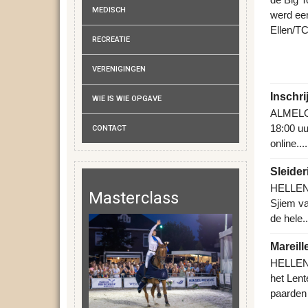
MEDISCH
werd eer
Ellen/TC
RECREATIE
VERENIGINGEN
Inschri
WIE IS WIE OPGAVE
ALMELO -
18:00 u
CONTACT
online..
Sleider
HELLEND
Masterclass
Sjiem va
de hele.
Mareill
HELLEND
het Lent
paarden 