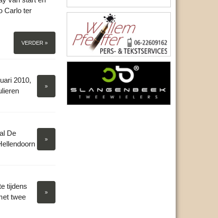
o Carlo ter
VERDER »
uari 2010,
»
lieren
al De
»
Hellendoorn
 tijdens
»
met twee