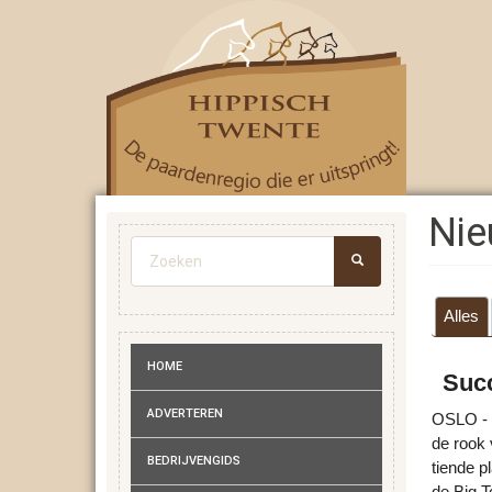
Overslaan
en
naar
de
inhoud
gaan
Ni
Zoekveld
ZOEKEN
Alles
HOME
Suc
ADVERTEREN
OSLO - P
de rook 
BEDRIJVENGIDS
tiende p
de Big T