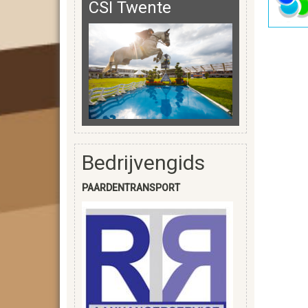
CSI Twente
Bedrijvengids
PAARDENTRANSPORT
PAARDENTRANS
Roelofsen Raalte
Heesweg 41