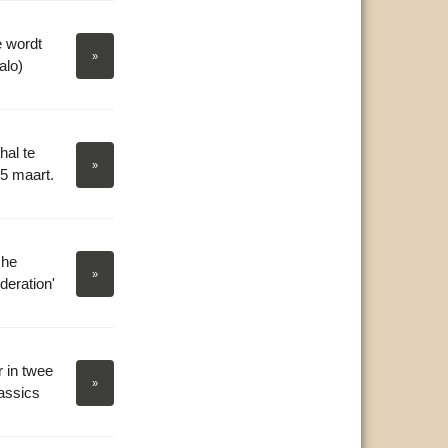
 wordt
»
alo)
hal te
»
15 maart.
che
»
deration'
 in twee
»
assics