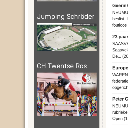
Geerin
NEUMUNS
Jumping Schröder
beslist.
foutloos
23 paar
SAASVELD
Saasveld
De... (2
CH Twentse Ros
Europes
WARENDO
federati
opgerich
Peter G
NEUMUNS
rubrieke
Open (1,