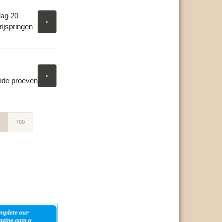
dag 20
»
rijspringen
»
eide proeven
700