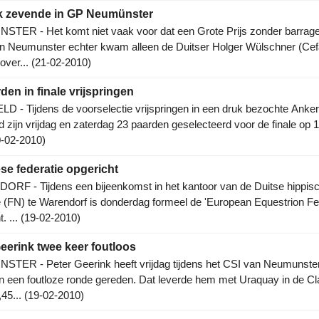
k zevende in GP Neumünster
TER - Het komt niet vaak voor dat een Grote Prijs zonder barrage
 In Neumunster echter kwam alleen de Duitser Holger Wülschner (Cef
 over... (21-02-2010)
den in finale vrijspringen
 - Tijdens de voorselectie vrijspringen in een druk bezochte Anker
 zijn vrijdag en zaterdag 23 paarden geselecteerd voor de finale op 
0-02-2010)
e federatie opgericht
RF - Tijdens een bijeenkomst in het kantoor van de Duitse hippis
e (FN) te Warendorf is donderdag formeel de 'European Equestrion Fe
t. ... (19-02-2010)
eerink twee keer foutloos
TER - Peter Geerink heeft vrijdag tijdens het CSI van Neumunster
n een foutloze ronde gereden. Dat leverde hem met Uraquay in de Cl
45... (19-02-2010)