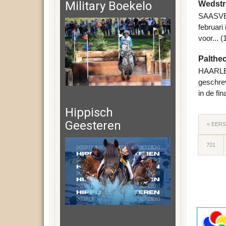
Military Boekelo
Wedstri
SAASVEL
februari
voor... 
Palthe
HAARLE-
geschrev
in de fin
Hippisch
Geesteren
« EER
701