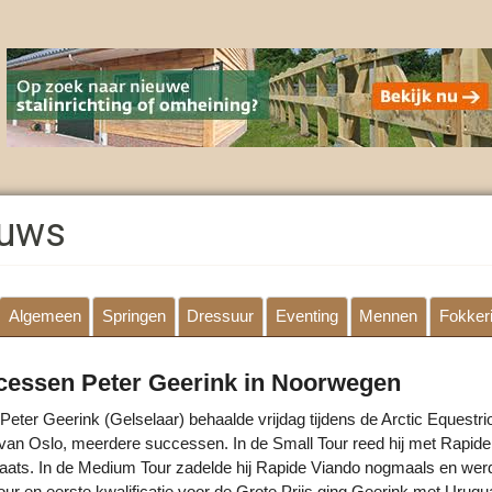
euws
Algemeen
Springen
Dressuur
Eventing
Mennen
Fokkeri
cessen Peter Geerink in Noorwegen
eter Geerink (Gelselaar) behaalde vrijdag tijdens de Arctic Equest
van Oslo, meerdere successen. In de Small Tour reed hij met Rapide
laats. In de Medium Tour zadelde hij Rapide Viando nogmaals en werd
our en eerste kwalificatie voor de Grote Prijs ging Geerink met Uruqu