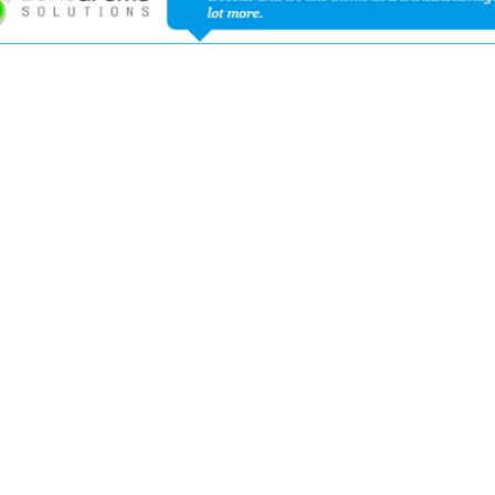
PORT
 Horsetrucks