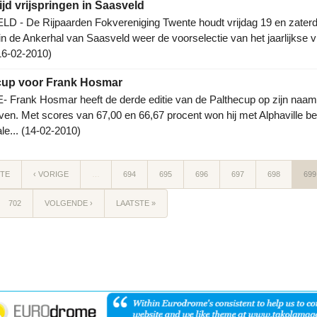
jd vrijspringen in Saasveld
D - De Rijpaarden Fokvereniging Twente houdt vrijdag 19 en zater
 in de Ankerhal van Saasveld weer de voorselectie van het jaarlijkse v
(16-02-2010)
cup voor Frank Hosmar
 Frank Hosmar heeft de derde editie van de Palthecup op zijn naam
en. Met scores van 67,00 en 66,67 procent won hij met Alphaville b
ale... (14-02-2010)
STE
‹ VORIGE
…
694
695
696
697
698
699
702
VOLGENDE ›
LAATSTE »