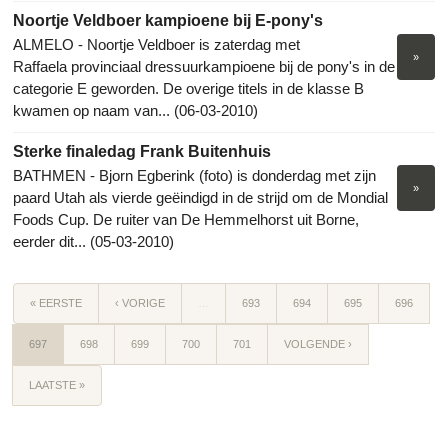
Noortje Veldboer kampioene bij E-pony's
ALMELO - Noortje Veldboer is zaterdag met
»
Raffaela provinciaal dressuurkampioene bij de pony's in de
categorie E geworden. De overige titels in de klasse B
kwamen op naam van... (06-03-2010)
Sterke finaledag Frank Buitenhuis
BATHMEN - Bjorn Egberink (foto) is donderdag met zijn
»
paard Utah als vierde geëindigd in de strijd om de Mondial
Foods Cup. De ruiter van De Hemmelhorst uit Borne,
eerder dit... (05-03-2010)
« EERSTE
‹ VORIGE
…
693
694
695
696
697
698
699
700
701
VOLGENDE ›
LAATSTE »