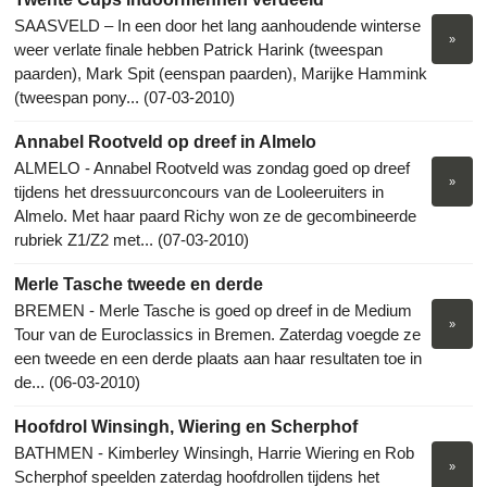
SAASVELD – In een door het lang aanhoudende winterse
»
weer verlate finale hebben Patrick Harink (tweespan
paarden), Mark Spit (eenspan paarden), Marijke Hammink
(tweespan pony... (07-03-2010)
Annabel Rootveld op dreef in Almelo
ALMELO - Annabel Rootveld was zondag goed op dreef
»
tijdens het dressuurconcours van de Looleeruiters in
Almelo. Met haar paard Richy won ze de gecombineerde
rubriek Z1/Z2 met... (07-03-2010)
Merle Tasche tweede en derde
BREMEN - Merle Tasche is goed op dreef in de Medium
»
Tour van de Euroclassics in Bremen. Zaterdag voegde ze
een tweede en een derde plaats aan haar resultaten toe in
de... (06-03-2010)
Hoofdrol Winsingh, Wiering en Scherphof
BATHMEN - Kimberley Winsingh, Harrie Wiering en Rob
»
Scherphof speelden zaterdag hoofdrollen tijdens het