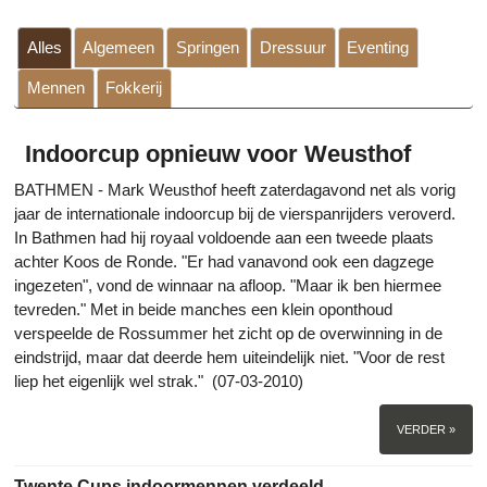
Alles
Algemeen
Springen
Dressuur
Eventing
Mennen
Fokkerij
Indoorcup opnieuw voor Weusthof
BATHMEN - Mark Weusthof heeft zaterdagavond net als vorig
jaar de internationale indoorcup bij de vierspanrijders veroverd.
In Bathmen had hij royaal voldoende aan een tweede plaats
achter Koos de Ronde. "Er had vanavond ook een dagzege
ingezeten", vond de winnaar na afloop. "Maar ik ben hiermee
tevreden." Met in beide manches een klein oponthoud
verspeelde de Rossummer het zicht op de overwinning in de
eindstrijd, maar dat deerde hem uiteindelijk niet. "Voor de rest
liep het eigenlijk wel strak." (07-03-2010)
VERDER »
Twente Cups indoormennen verdeeld