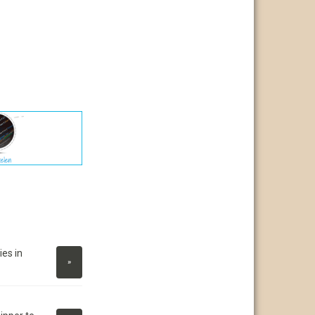
es in
»