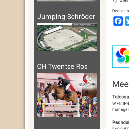
zijn weer
Deel dit b
Jumping Schröder
F
CH Twentse Ros
Mee
Talessa
WIERDEN 
manege D
Pechdui