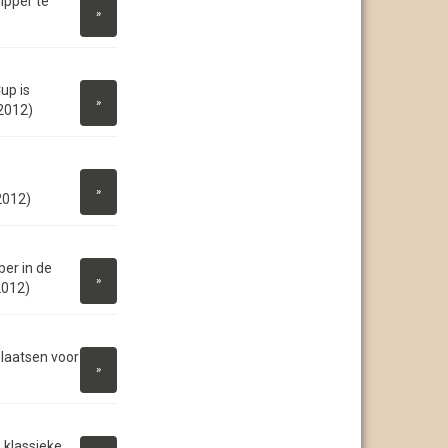
ipper te
»
up is
»
2012)
»
2012)
er in de
»
2012)
plaatsen voor
»
 klassieke