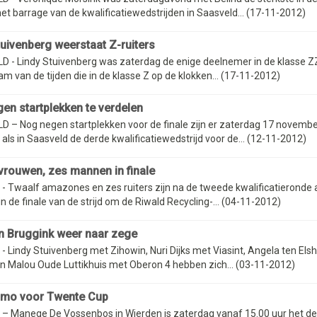
et barrage van de kwalificatiewedstrijden in Saasveld... (17-11-2012)
tuivenberg weerstaat Z-ruiters
 - Lindy Stuivenberg was zaterdag de enige deelnemer in de klasse ZZ,
m van de tijden die in de klasse Z op de klokken... (17-11-2012)
en startplekken te verdelen
 – Nog negen startplekken voor de finale zijn er zaterdag 17 novembe
 als in Saasveld de derde kwalificatiewedstrijd voor de... (12-11-2012)
vrouwen, zes mannen in finale
 Twaalf amazones en zes ruiters zijn na de tweede kwalificatieronde 
in de finale van de strijd om de Riwald Recycling-... (04-11-2012)
n Bruggink weer naar zege
 Lindy Stuivenberg met Zihowin, Nuri Dijks met Viasint, Angela ten Els
 en Malou Oude Luttikhuis met Oberon 4 hebben zich... (03-11-2012)
imo voor Twente Cup
– Manege De Vossenbos in Wierden is zaterdag vanaf 15.00 uur het de