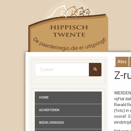
Overslaan
en
naar
de
inhoud
gaan
Alles
Zoekveld
Z-r
ZOEKEN
WIERDEN 
HOME
vijftal d
Riwald R
ADVERTEREN
(foto) i
vooraf. S
eindstri
BEDRIJVENGIDS