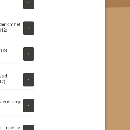
»
jden om het
»
012)
n de
»
wald
»
12)
an de strijd
»
 competitie