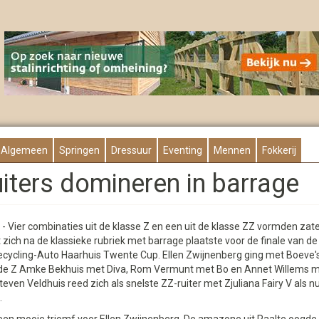
Algemeen
Springen
Dressuur
Eventing
Mennen
Fokkerij
uiters domineren in barrage
- Vier combinaties uit de klasse Z en een uit de klasse ZZ vormden za
at zich na de klassieke rubriek met barrage plaatste voor de finale van de
ecycling-Auto Haarhuis Twente Cup. Ellen Zwijnenberg ging met Boeve'
n de Z Amke Bekhuis met Diva, Rom Vermunt met Bo en Annet Willems me
teven Veldhuis reed zich als snelste ZZ-ruiter met Zjuliana Fairy V als 
jd.