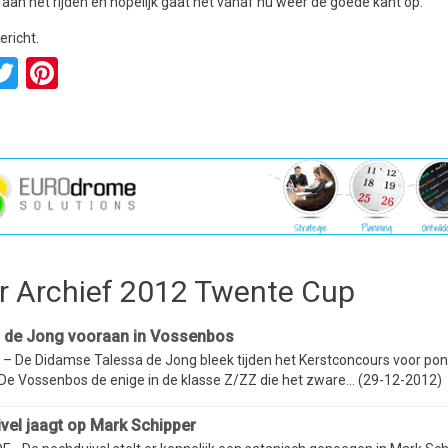
 aan het rijden en hopelijk gaat het vanaf nu weer de goede kant op."
ericht.
acebook
Twitter
Pinterest
r Archief 2012 Twente Cup
 de Jong vooraan in Vossenbos
– De Didamse Talessa de Jong bleek tijden het Kerstconcours voor poni
e Vossenbos de enige in de klasse Z/ZZ die het zware... (29-12-2012)
vel jaagt op Mark Schipper