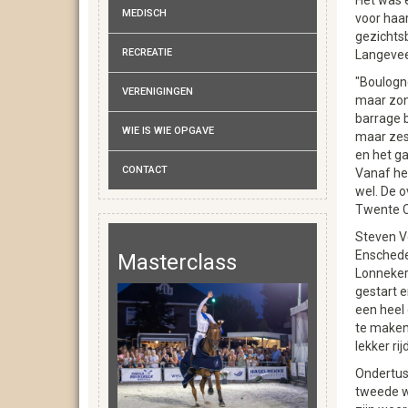
Het was e
MEDISCH
voor haa
gezichtsb
RECREATIE
Langeve
"Boulogne
VERENIGINGEN
maar zond
barrage 
WIE IS WIE OPGAVE
maar zes,
en het ga
CONTACT
Vanaf het
wel. De o
Twente Cu
Steven Ve
Enschede:
Masterclass
Lonneker
gestart e
een heel 
te maken.
lekker ri
Ondertuss
tweede w