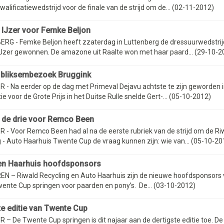
alificatiewedstrijd voor de finale van de strijd om de... (02-11-2012)
IJzer voor Femke Beljon
RG - Femke Beljon heeft zzaterdag in Luttenberg de dressuurwedstri
Jzer gewonnen. De amazone uit Raalte won met haar paard... (29-10-2
bliksembezoek Bruggink
 - Na eerder op de dag met Primeval Dejavu achtste te zijn geworden i
tie voor de Grote Prijs in het Duitse Rulle snelde Gert-... (05-10-2012)
 de drie voor Remco Been
 - Voor Remco Been had al na de eerste rubriek van de strijd om de Ri
 - Auto Haarhuis Twente Cup de vraag kunnen zijn: wie van... (05-10-20
en Haarhuis hoofdsponsors
N – Riwald Recycling en Auto Haarhuis zijn de nieuwe hoofdsponsors v
ente Cup springen voor paarden en pony’s. De... (03-10-2012)
te editie van Twente Cup
– De Twente Cup springen is dit najaar aan de dertigste editie toe. De