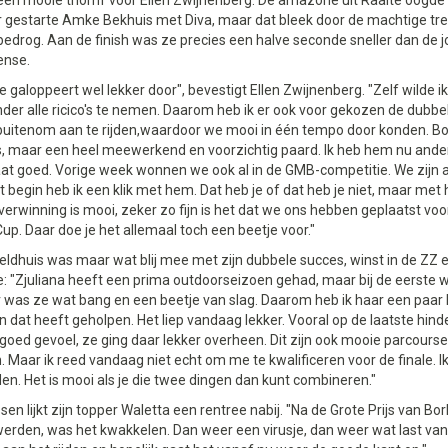
en mooie triomf voor Ellen Zwijnenberg. De amazone uit Raalte oogde n
r gestarte Amke Bekhuis met Diva, maar dat bleek door de machtige tr
edrog. Aan de finish was ze precies een halve seconde sneller dan de 
ense.
 galoppeert wel lekker door", bevestigt Ellen Zwijnenberg. "Zelf wilde ik
er alle ricico's te nemen. Daarom heb ik er ook voor gekozen de dubbe
buitenom aan te rijden,waardoor we mooi in één tempo door konden. Bo
 maar een heel meewerkend en voorzichtig paard. Ik heb hem nu anderha
at goed. Vorige week wonnen we ook al in de GMB-competitie. We zijn a
 begin heb ik een klik met hem. Dat heb je of dat heb je niet, maar met h
verwinning is mooi, zeker zo fijn is het dat we ons hebben geplaatst voo
p. Daar doe je het allemaal toch een beetje voor."
ldhuis was maar wat blij mee met zijn dubbele succes, winst in de ZZ e
 "Zjuliana heeft een prima outdoorseizoen gehad, maar bij de eerste we
 was ze wat bang en een beetje van slag. Daarom heb ik haar een paar 
n dat heeft geholpen. Het liep vandaag lekker. Vooral op de laatste hin
goed gevoel, ze ging daar lekker overheen. Dit zijn ook mooie parcours
 Maar ik reed vandaag niet echt om me te kwalificeren voor de finale. 
jden. Het is mooi als je die twee dingen dan kunt combineren."
en lijkt zijn topper Waletta een rentree nabij. "Na de Grote Prijs van Bo
erden, was het kwakkelen. Dan weer een virusje, dan weer wat last va