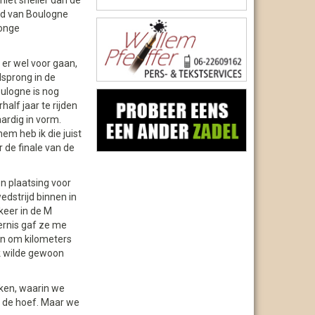
iet sneller dan de
ed van Boulogne
jonge
 er wel voor gaan,
lsprong in de
ulogne is nog
lf jaar te rijden
ardig in vorm.
em heb ik die juist
r de finale van de
n plaatsing voor
dstrijd binnen in
keer in de M
dernis gaf ze me
en om kilometers
Ik wilde gewoon
rken, waarin we
n de hoef. Maar we