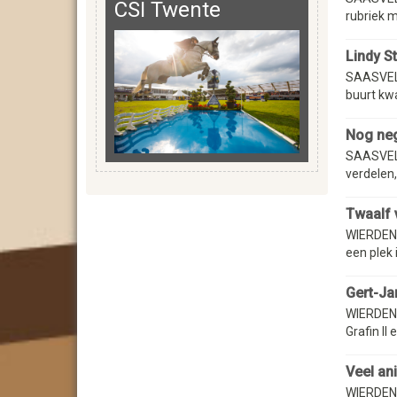
CSI Twente
rubriek m
Lindy S
SAASVELD
buurt kwa
Nog neg
SAASVELD
verdelen,
Twaalf 
WIERDEN -
een plek 
Gert-Ja
WIERDEN -
Grafin II
Veel an
WIERDEN 