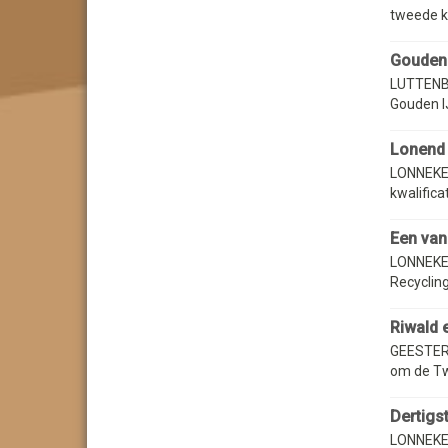
tweede kw
Gouden 
LUTTENBE
Gouden I
Lonend 
LONNEKER
kwalifica
Een van
LONNEKER
Recycling
Riwald 
GEESTERE
om de Tw
Dertigs
LONNEKER 