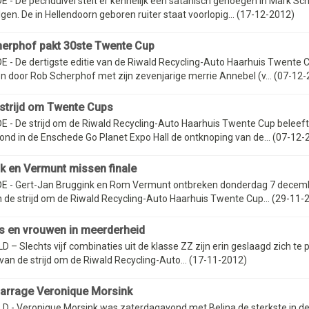
- De pechduivel stelt er kennelijk een satanisch genoegen in Mark Sch
gen. De in Hellendoorn geboren ruiter staat voorlopig... (17-12-2012)
erphof pakt 30ste Twente Cup
 - De dertigste editie van de Riwald Recycling-Auto Haarhuis Twente C
 door Rob Scherphof met zijn zevenjarige merrie Annebel (v... (07-12-
 strijd om Twente Cups
 - De strijd om de Riwald Recycling-Auto Haarhuis Twente Cup beleeft
ond in de Enschede Go Planet Expo Hall de ontknoping van de... (07-12-
k en Vermunt missen finale
 - Gert-Jan Bruggink en Rom Vermunt ontbreken donderdag 7 decemb
n de strijd om de Riwald Recycling-Auto Haarhuis Twente Cup... (29-11-
rs en vrouwen in meerderheid
– Slechts vijf combinaties uit de klasse ZZ zijn erin geslaagd zich te 
 van de strijd om de Riwald Recycling-Auto... (17-11-2012)
barrage Veronique Morsink
 - Veronique Morsink was zaterdagavond met Belina de sterkste in de