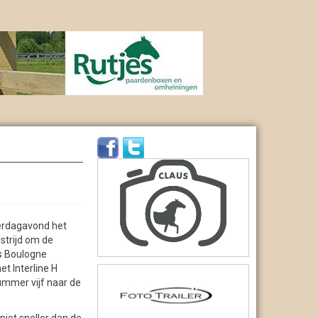
terdagavond het
 strijd om de
s Boulogne
t Interline H
nummer vijf naar de