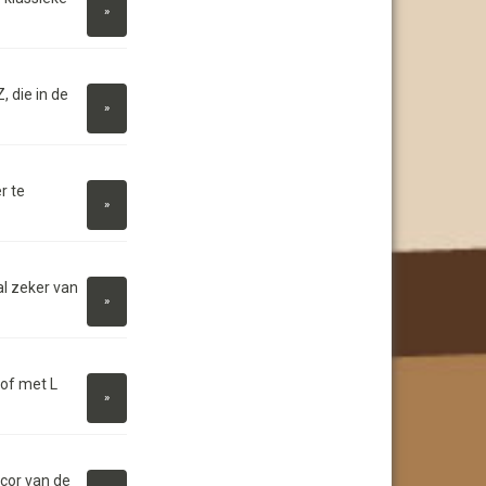
»
 die in de
»
r te
»
al zeker van
»
hof met L
»
cor van de