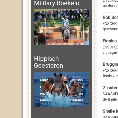
ENSCHEDE 
Military Boekelo
achtervol
Rob Sch
ENSCHEDE
gewonnen
Finales
ENSCHEDE
vrijdagav
Hippisch
Bruggin
Geesteren
ENSCHEDE
finale va
Z-ruite
SAASVELD 
de finale
Snelle 
SAASVELD