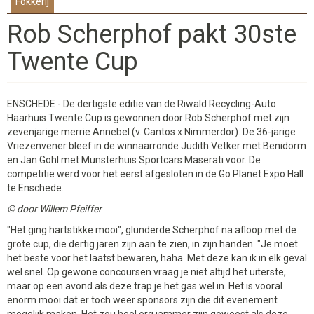
Fokkerij
Rob Scherphof pakt 30ste
Twente Cup
ENSCHEDE - De dertigste editie van de Riwald Recycling-Auto
Haarhuis Twente Cup is gewonnen door Rob Scherphof met zijn
zevenjarige merrie Annebel (v. Cantos x Nimmerdor). De 36-jarige
Vriezenvener bleef in de winnaarronde Judith Vetker met Benidorm
en Jan Gohl met Munsterhuis Sportcars Maserati voor. De
competitie werd voor het eerst afgesloten in de Go Planet Expo Hall
te Enschede.
© door Willem Pfeiffer
"Het ging hartstikke mooi", glunderde Scherphof na afloop met de
grote cup, die dertig jaren zijn aan te zien, in zijn handen. "Je moet
het beste voor het laatst bewaren, haha. Met deze kan ik in elk geval
wel snel. Op gewone concoursen vraag je niet altijd het uiterste,
maar op een avond als deze trap je het gas wel in. Het is vooral
enorm mooi dat er toch weer sponsors zijn die dit evenement