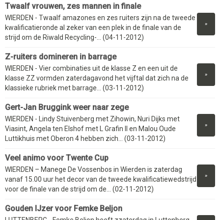
Twaalf vrouwen, zes mannen in finale
WIERDEN - Twaalf amazones en zes ruiters zijn na de tweede
»
kwalificatieronde al zeker van een plek in de finale van de
strijd om de Riwald Recycling-... (04-11-2012)
Z-ruiters domineren in barrage
WIERDEN - Vier combinaties uit de klasse Z en een uit de
»
klasse ZZ vormden zaterdagavond het vijftal dat zich na de
klassieke rubriek met barrage... (03-11-2012)
Gert-Jan Bruggink weer naar zege
WIERDEN - Lindy Stuivenberg met Zihowin, Nuri Dijks met
»
Viasint, Angela ten Elshof met L Grafin II en Malou Oude
Luttikhuis met Oberon 4 hebben zich... (03-11-2012)
Veel animo voor Twente Cup
WIERDEN – Manege De Vossenbos in Wierden is zaterdag
»
vanaf 15.00 uur het decor van de tweede kwalificatiewedstrijd
voor de finale van de strijd om de... (02-11-2012)
Gouden IJzer voor Femke Beljon
LUTTENBERG - Femke Beljon heeft zzaterdag in Luttenberg