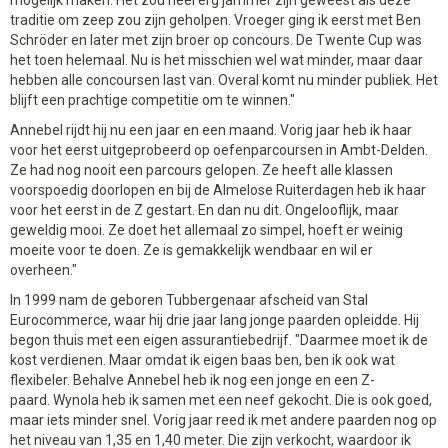
mogelijk maken. Het zou heel erg jammer zijn geweest als deze
traditie om zeep zou zijn geholpen. Vroeger ging ik eerst met Ben
Schröder en later met zijn broer op concours. De Twente Cup was
het toen helemaal. Nu is het misschien wel wat minder, maar daar
hebben alle concoursen last van. Overal komt nu minder publiek. Het
blijft een prachtige competitie om te winnen."
Annebel rijdt hij nu een jaar en een maand. Vorig jaar heb ik haar
voor het eerst uitgeprobeerd op oefenparcoursen in Ambt-Delden.
Ze had nog nooit een parcours gelopen. Ze heeft alle klassen
voorspoedig doorlopen en bij de Almelose Ruiterdagen heb ik haar
voor het eerst in de Z gestart. En dan nu dit. Ongelooflijk, maar
geweldig mooi. Ze doet het allemaal zo simpel, hoeft er weinig
moeite voor te doen. Ze is gemakkelijk wendbaar en wil er
overheen."
In 1999 nam de geboren Tubbergenaar afscheid van Stal
Eurocommerce, waar hij drie jaar lang jonge paarden opleidde. Hij
begon thuis met een eigen assurantiebedrijf. "Daarmee moet ik de
kost verdienen. Maar omdat ik eigen baas ben, ben ik ook wat
flexibeler. Behalve Annebel heb ik nog een jonge en een Z-
paard. Wynola heb ik samen met een neef gekocht. Die is ook goed,
maar iets minder snel. Vorig jaar reed ik met andere paarden nog op
het niveau van 1,35 en 1,40 meter. Die zijn verkocht, waardoor ik