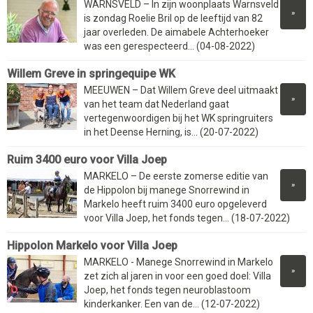
WARNSVELD – In zijn woonplaats Warnsveld
»
is zondag Roelie Bril op de leeftijd van 82
jaar overleden. De aimabele Achterhoeker
was een gerespecteerd... (04-08-2022)
Willem Greve in springequipe WK
MEEUWEN – Dat Willem Greve deel uitmaakt
»
van het team dat Nederland gaat
vertegenwoordigen bij het WK springruiters
in het Deense Herning, is... (20-07-2022)
Ruim 3400 euro voor Villa Joep
MARKELO – De eerste zomerse editie van
»
de Hippolon bij manege Snorrewind in
Markelo heeft ruim 3400 euro opgeleverd
voor Villa Joep, het fonds tegen... (18-07-2022)
Hippolon Markelo voor Villa Joep
MARKELO - Manege Snorrewind in Markelo
»
zet zich al jaren in voor een goed doel: Villa
Joep, het fonds tegen neuroblastoom
kinderkanker. Een van de... (12-07-2022)