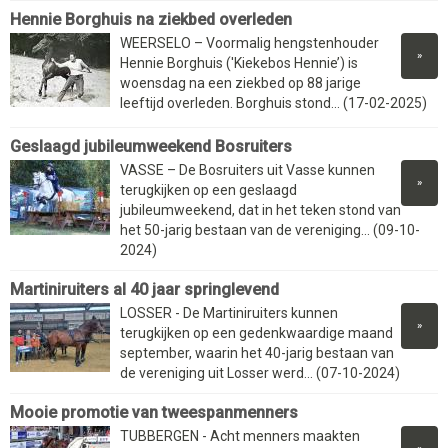
Hennie Borghuis na ziekbed overleden
WEERSELO – Voormalig hengstenhouder
»
Hennie Borghuis ('Kiekebos Hennie’) is
woensdag na een ziekbed op 88 jarige
leeftijd overleden. Borghuis stond... (17-02-2025)
Geslaagd jubileumweekend Bosruiters
VASSE – De Bosruiters uit Vasse kunnen
»
terugkijken op een geslaagd
jubileumweekend, dat in het teken stond van
het 50-jarig bestaan van de vereniging... (09-10-
2024)
Martiniruiters al 40 jaar springlevend
LOSSER - De Martiniruiters kunnen
»
terugkijken op een gedenkwaardige maand
september, waarin het 40-jarig bestaan van
de vereniging uit Losser werd... (07-10-2024)
Mooie promotie van tweespanmenners
TUBBERGEN - Acht menners maakten