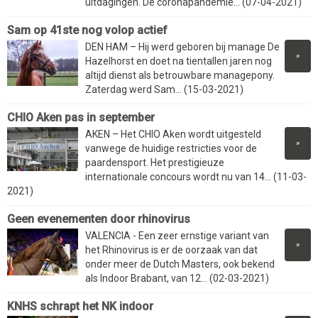
uitdagingen. De coronapandemie... (07-04-2021)
Sam op 41ste nog volop actief
DEN HAM – Hij werd geboren bij manage De
»
Hazelhorst en doet na tientallen jaren nog
altijd dienst als betrouwbare managepony.
Zaterdag werd Sam... (15-03-2021)
CHIO Aken pas in september
AKEN – Het CHIO Aken wordt uitgesteld
»
vanwege de huidige restricties voor de
paardensport. Het prestigieuze
internationale concours wordt nu van 14... (11-03-
2021)
Geen evenementen door rhinovirus
VALENCIA - Een zeer ernstige variant van
»
het Rhinovirus is er de oorzaak van dat
onder meer de Dutch Masters, ook bekend
als Indoor Brabant, van 12... (02-03-2021)
KNHS schrapt het NK indoor