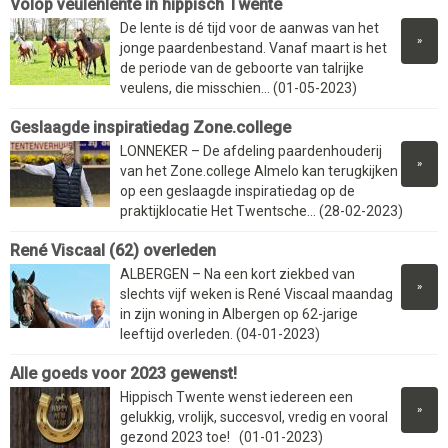
Volop veulenlente in hippisch Twente
De lente is dé tijd voor de aanwas van het
»
jonge paardenbestand. Vanaf maart is het
de periode van de geboorte van talrijke
veulens, die misschien... (01-05-2023)
Geslaagde inspiratiedag Zone.college
LONNEKER – De afdeling paardenhouderij
»
van het Zone.college Almelo kan terugkijken
op een geslaagde inspiratiedag op de
praktijklocatie Het Twentsche... (28-02-2023)
René Viscaal (62) overleden
ALBERGEN – Na een kort ziekbed van
»
slechts vijf weken is René Viscaal maandag
in zijn woning in Albergen op 62-jarige
leeftijd overleden. (04-01-2023)
Alle goeds voor 2023 gewenst!
Hippisch Twente wenst iedereen een
»
gelukkig, vrolijk, succesvol, vredig en vooral
gezond 2023 toe! (01-01-2023)