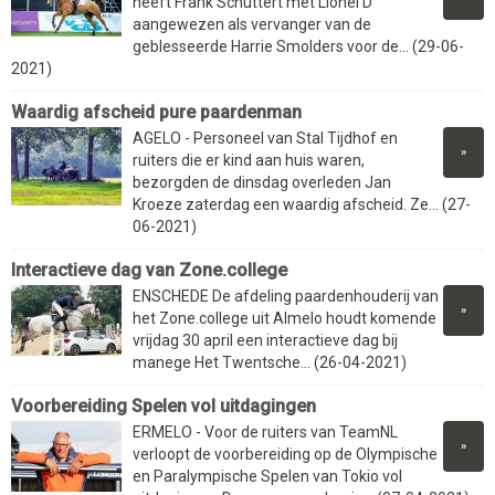
heeft Frank Schuttert met Lionel D
aangewezen als vervanger van de
geblesseerde Harrie Smolders voor de... (29-06-
2021)
Waardig afscheid pure paardenman
AGELO - Personeel van Stal Tijdhof en
»
ruiters die er kind aan huis waren,
bezorgden de dinsdag overleden Jan
Kroeze zaterdag een waardig afscheid. Ze... (27-
06-2021)
Interactieve dag van Zone.college
ENSCHEDE De afdeling paardenhouderij van
»
het Zone.college uit Almelo houdt komende
vrijdag 30 april een interactieve dag bij
manege Het Twentsche... (26-04-2021)
Voorbereiding Spelen vol uitdagingen
ERMELO - Voor de ruiters van TeamNL
»
verloopt de voorbereiding op de Olympische
en Paralympische Spelen van Tokio vol