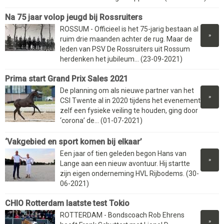
Na 75 jaar volop jeugd bij Rossruiters
ROSSUM - Officieel is het 75-jarig bestaan al
»
ruim drie maanden achter de rug. Maar de
leden van PSV De Rossruiters uit Rossum
herdenken het jubileum... (23-09-2021)
Prima start Grand Prix Sales 2021
De planning om als nieuwe partner van het
»
CSI Twente al in 2020 tijdens het evenement
zelf een fysieke veiling te houden, ging door
‘corona’ de... (01-07-2021)
‘Vakgebied en sport komen bij elkaar’
Een jaar of tien geleden begon Hans van
»
Lange aan een nieuw avontuur. Hij startte
zijn eigen onderneming HVL Rijbodems. (30-
06-2021)
CHIO Rotterdam laatste test Tokio
ROTTERDAM - Bondscoach Rob Ehrens
»