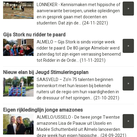
LONNEKER - Kennismaken met hippische of
»
aanverwante beroepen, unieke opleidingen
en in gesprek gaan met docenten en
studenten. Dat zijn de... (24-11-2021)
Gijs Stork nu ridder te paard
ALMELO – Gijs Stork is sinds vorige week
»
ridder te paard. De 80-jarige Almeloër werd
zaterdag tot zijn eigen verrassing benoemd
tot Ridder in de Orde... (11-11-2021)
Nieuw elan bij Jeugd Stimuleringsplan
SAASVELD – Zo’n 75 talenten beginnen
»
binnenkort met hun lessen bij bekende
ruiters uit de regio om hun vaardigheden in
de dressuur of het springen... (21-10-2021)
Eigen rijkledinglijn jonge amazones
ALMELO/USSELO - De twee jonge Twentse
»
amazones Lisa de Paauw uit Usselo en
Madée Schuttenbeld uit Almelo lanceerden
deze week hun eigen hippische... (24-09-2021)