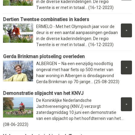
in de diverse kaderindelingen. De regio
Twente is er met in totaal... (16-12-2023)
Dertien Twentse combinaties in kaders
ERMELO - Met het Olympisch jaar voor de
»
deur is er een aantal aanpassingen gedaan
in de diverse kaderindelingen. De regio
Twente is er met in totaal... (16-12-2023)
Gerda Brinkman plotseling overleden
ALBERGEN – Na een eenzijdig noodlottig
»
ongeval met haar fiets op 500 meter van
haar woning in Albergen is dinsdagavond
Gerda Brinkman op 70-jarige... (25-08-2023)
Demonstratie slipjacht van het KNVJ
De Koninklijke Nederlandsche
»
Jachtvereeniging (KNVJ) verzorgt
zaterdagmiddag 10 juni een demonstratie
van een slipjacht op het hoofdterrein van het...
(08-06-2023)