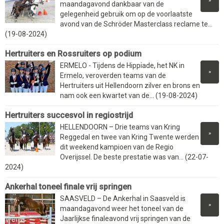
»
maandagavond dankbaar van de
gelegenheid gebruik om op de voorlaatste
avond van de Schröder Masterclass reclame te...
(19-08-2024)
Hertruiters en Rossruiters op podium
ERMELO - Tijdens de Hippiade, het NK in
»
Ermelo, veroverden teams van de
Hertruiters uit Hellendoorn zilver en brons en
nam ook een kwartet van de... (19-08-2024)
Hertruiters succesvol in regiostrijd
HELLENDOORN – Drie teams van Kring
»
Reggedal en twee van Kring Twente werden
dit weekend kampioen van de Regio
Overijssel. De beste prestatie was van... (22-07-
2024)
Ankerhal toneel finale vrij springen
SAASVELD – De Ankerhal in Saasveld is
»
maandagavond weer het toneel van de
Jaarlijkse finaleavond vrij springen van de