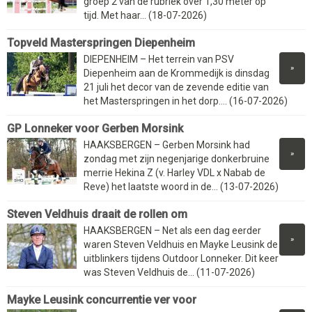
groep 2 van de rubriek over 1,30 meter op
tijd. Met haar... (18-07-2026)
Topveld Masterspringen Diepenheim
DIEPENHEIM – Het terrein van PSV
»
Diepenheim aan de Krommedijk is dinsdag
21 juli het decor van de zevende editie van
het Masterspringen in het dorp.... (16-07-2026)
GP Lonneker voor Gerben Morsink
HAAKSBERGEN – Gerben Morsink had
»
zondag met zijn negenjarige donkerbruine
merrie Hekina Z (v. Harley VDL x Nabab de
Reve) het laatste woord in de... (13-07-2026)
Steven Veldhuis draait de rollen om
HAAKSBERGEN – Net als een dag eerder
»
waren Steven Veldhuis en Mayke Leusink de
uitblinkers tijdens Outdoor Lonneker. Dit keer
was Steven Veldhuis de... (11-07-2026)
Mayke Leusink concurrentie ver voor