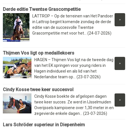
Derde editie Twentse Grascompetitie
LATTROP – Op de terreinen van Het Pandoer
»
in Lattrop begint komende zondag de derde
editie van de succesvolle Twentse
Grascompetitie met voor het... (24-07-2026)
Thijmen Vos ligt op medaillekoers
HAGEN – Thijmen Vos ligt na de tweede dag
»
van het EK springen voor young riders in
Hagen individueel en als lid van het
Nederlandse team op... (23-07-2026)
Cindy Kosse twee keer succesvol
Cindy Kosse boekte de afgelopen dagen
»
twee keer succes. Ze werd in IJsselmuiden
Overijssels kampioene over 1,30 meter in en
zegevierde enkele dagen... (23-07-2026)
Lars Schröder superieur in Diepenheim