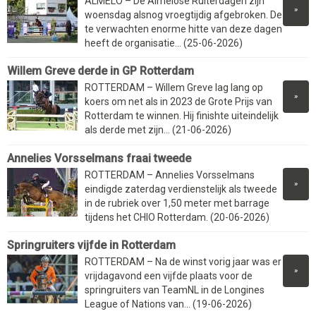
ALMELO – De Almelose Ruiterdagen zijn
»
woensdag alsnog vroegtijdig afgebroken. De
te verwachten enorme hitte van deze dagen
heeft de organisatie... (25-06-2026)
Willem Greve derde in GP Rotterdam
ROTTERDAM – Willem Greve lag lang op
»
koers om net als in 2023 de Grote Prijs van
Rotterdam te winnen. Hij finishte uiteindelijk
als derde met zijn... (21-06-2026)
Annelies Vorsselmans fraai tweede
ROTTERDAM – Annelies Vorsselmans
»
eindigde zaterdag verdienstelijk als tweede
in de rubriek over 1,50 meter met barrage
tijdens het CHIO Rotterdam. (20-06-2026)
Springruiters vijfde in Rotterdam
ROTTERDAM – Na de winst vorig jaar was er
»
vrijdagavond een vijfde plaats voor de
springruiters van TeamNL in de Longines
League of Nations van... (19-06-2026)