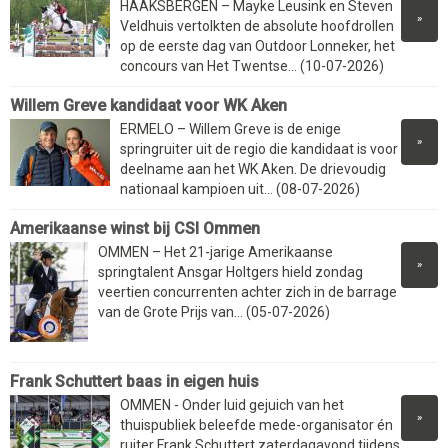
HAAKSBERGEN – Mayke Leusink en Steven
»
Veldhuis vertolkten de absolute hoofdrollen
op de eerste dag van Outdoor Lonneker, het
concours van Het Twentse... (10-07-2026)
Willem Greve kandidaat voor WK Aken
ERMELO – Willem Greve is de enige
»
springruiter uit de regio die kandidaat is voor
deelname aan het WK Aken. De drievoudig
nationaal kampioen uit... (08-07-2026)
Amerikaanse winst bij CSI Ommen
OMMEN – Het 21-jarige Amerikaanse
»
springtalent Ansgar Holtgers hield zondag
veertien concurrenten achter zich in de barrage
van de Grote Prijs van... (05-07-2026)
Frank Schuttert baas in eigen huis
OMMEN - Onder luid gejuich van het
»
thuispubliek beleefde mede-organisator én
ruiter Frank Schuttert zaterdagavond tijdens