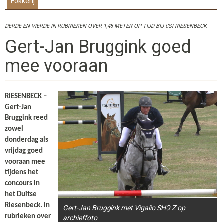
Fokkerij
DERDE EN VIERDE IN RUBRIEKEN OVER 1,45 METER OP TIJD BIJ CSI RIESENBECK
Gert-Jan Bruggink goed
mee vooraan
RIESENBECK –
Gert-Jan
Bruggink reed
zowel
donderdag als
vrijdag goed
vooraan mee
tijdens het
concours in
het Duitse
Riesenbeck. In
Gert-Jan Bruggink met Vigalio SHO Z op
rubrieken over
archieffoto