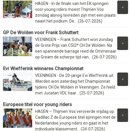
HAGEN - In de finale van het EK springen
»
voor young riders moest Thijmen Vos
zondag alsnog tevreden zijn met een plaats
naast het podium. De... (26-07-2026)
GP De Wolden voor Frank Schuttert
VEENINGEN – Frank Schuttert won zondag
»
de Grote Prijs van CSI2* CH De Wolden. Na
een spannende barrage reed de Ommenaar
op Gream de scherpe tijd van... (26-07-2026)
Evi Wiefferink winnares Championnat
VEENINGEN - De 20-jarige Evi Wiefferink uit
»
Wierden won zaterdag het Championnat
tijdens CH De Wolden in Veeningen. Ze hield
met Jucatan VDL haar... (25-07-2026)
Europese titel voor young riders
HAGEN – Thijmen Vos veroverde vrijdag op
»
Cadillac Z de Europese titel springen met de
Nederlandse young riders en gaat in het
individuele klassement... (24-07-2026)