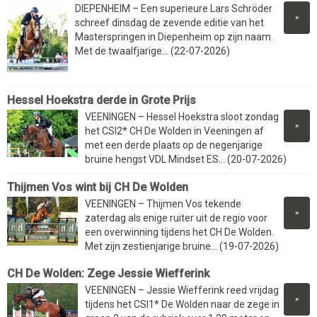
DIEPENHEIM – Een superieure Lars Schröder
»
schreef dinsdag de zevende editie van het
Masterspringen in Diepenheim op zijn naam.
Met de twaalfjarige... (22-07-2026)
Hessel Hoekstra derde in Grote Prijs
VEENINGEN – Hessel Hoekstra sloot zondag
»
het CSI2* CH De Wolden in Veeningen af
met een derde plaats op de negenjarige
bruine hengst VDL Mindset ES... (20-07-2026)
Thijmen Vos wint bij CH De Wolden
VEENINGEN – Thijmen Vos tekende
»
zaterdag als enige ruiter uit de regio voor
een overwinning tijdens het CH De Wolden.
Met zijn zestienjarige bruine... (19-07-2026)
CH De Wolden: Zege Jessie Wiefferink
VEENINGEN – Jessie Wiefferink reed vrijdag
»
tijdens het CSI1* De Wolden naar de zege in