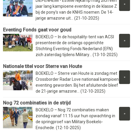
DIEPENHEIM - Estelle Nijkamp mag zich een
»
jaar lang kampioene eventing in de klasse Z
bij de pony’s van de KNHS noemen. De 14-
jarige amazone uit... (21-10-2025)
Eventing Fonds gaat voor goud
BOEKELO – In de hospitality-tent van ACSI
»
presenteerde de onlangs opgerichte
Stichting Eventing Fonds Nederland (EFN)
zich zaterdag tijdens Military... (13-10-2025)
Nationale titel voor Sterre van Houte
BOEKELO – Sterre van Houte is zondag met
»
Crossborder Radar Love nationaal kampioen
eventing geworden. Bij het afsluitende bleef
de 21-jarige amazone... (12-10-2025)
Nog 72 combinaties in de strijd
BOEKELO – Nog 72 combinaties maken
»
zondag vanaf 11.15 uur hun opwachting in
de springproef van Military Boekelo-
Enschede. (12-10-2025)