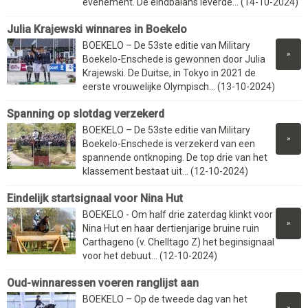
evenement. De eindbalans leverde... (14-10-2024)
Julia Krajewski winnares in Boekelo
BOEKELO – De 53ste editie van Military
»
Boekelo-Enschede is gewonnen door Julia
Krajewski. De Duitse, in Tokyo in 2021 de
eerste vrouwelijke Olympisch... (13-10-2024)
Spanning op slotdag verzekerd
BOEKELO – De 53ste editie van Military
»
Boekelo-Enschede is verzekerd van een
spannende ontknoping. De top drie van het
klassement bestaat uit... (12-10-2024)
Eindelijk startsignaal voor Nina Hut
BOEKELO - Om half drie zaterdag klinkt voor
»
Nina Hut en haar dertienjarige bruine ruin
Carthageno (v. Chelltago Z) het beginsignaal
voor het debuut... (12-10-2024)
Oud-winnaressen voeren ranglijst aan
BOEKELO – Op de tweede dag van het
»