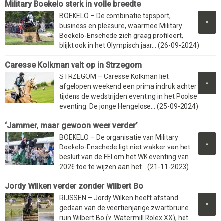
Military Boekelo sterk in volle breedte
BOEKELO – De combinatie topsport,
»
business en pleasure, waarmee Military
Boekelo-Enschede zich graag profileert,
blijkt ook in het Olympisch jaar... (26-09-2024)
Caresse Kolkman valt op in Strzegom
STRZEGOM – Caresse Kolkman liet
»
afgelopen weekend een prima indruk achter
tijdens de wedstrijden eventing in het Poolse
eventing. De jonge Hengelose... (25-09-2024)
‘Jammer, maar gewoon weer verder’
BOEKELO – De organisatie van Military
»
Boekelo-Enschede ligt niet wakker van het
besluit van de FEI om het WK eventing van
2026 toe te wijzen aan het... (21-11-2023)
Jordy Wilken verder zonder Wilbert Bo
RIJSSEN – Jordy Wilken heeft afstand
»
gedaan van de veertienjarige zwartbruine
ruin Wilbert Bo (v. Watermill Rolex XX), het