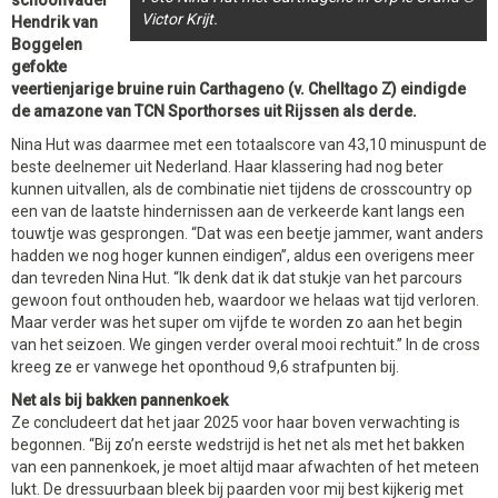
schoonvader
Victor Krijt.
Hendrik van
Boggelen
gefokte
veertienjarige bruine ruin Carthageno (v. Chelltago Z) eindigde
de amazone van TCN Sporthorses uit Rijssen als derde.
Nina Hut was daarmee met een totaalscore van 43,10 minuspunt de
beste deelnemer uit Nederland. Haar klassering had nog beter
kunnen uitvallen, als de combinatie niet tijdens de crosscountry op
een van de laatste hindernissen aan de verkeerde kant langs een
touwtje was gesprongen. “Dat was een beetje jammer, want anders
hadden we nog hoger kunnen eindigen”, aldus een overigens meer
dan tevreden Nina Hut. “Ik denk dat ik dat stukje van het parcours
gewoon fout onthouden heb, waardoor we helaas wat tijd verloren.
Maar verder was het super om vijfde te worden zo aan het begin
van het seizoen. We gingen verder overal mooi rechtuit.” In de cross
kreeg ze er vanwege het oponthoud 9,6 strafpunten bij.
Net als bij bakken pannenkoek
Ze concludeert dat het jaar 2025 voor haar boven verwachting is
begonnen. “Bij zo’n eerste wedstrijd is het net als met het bakken
van een pannenkoek, je moet altijd maar afwachten of het meteen
lukt. De dressuurbaan bleek bij paarden voor mij best kijkerig met