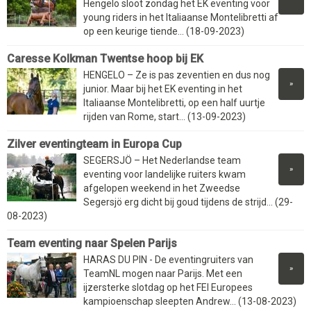
Hengelo sloot zondag het EK eventing voor
young riders in het Italiaanse Montelibretti af
op een keurige tiende... (18-09-2023)
Caresse Kolkman Twentse hoop bij EK
HENGELO – Ze is pas zeventien en dus nog
»
junior. Maar bij het EK eventing in het
Italiaanse Montelibretti, op een half uurtje
rijden van Rome, start... (13-09-2023)
Zilver eventingteam in Europa Cup
SEGERSJÖ – Het Nederlandse team
»
eventing voor landelijke ruiters kwam
afgelopen weekend in het Zweedse
Segersjö erg dicht bij goud tijdens de strijd... (29-
08-2023)
Team eventing naar Spelen Parijs
HARAS DU PIN - De eventingruiters van
»
TeamNL mogen naar Parijs. Met een
ijzersterke slotdag op het FEI Europees
kampioenschap sleepten Andrew... (13-08-2023)