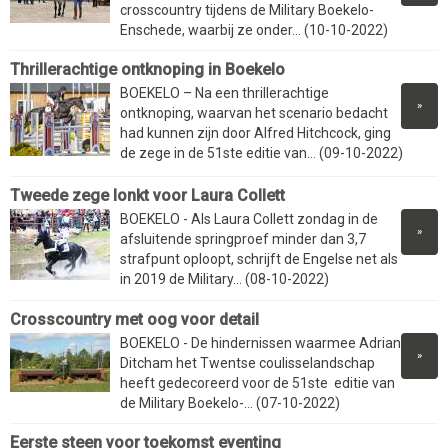
crosscountry tijdens de Military Boekelo-
Enschede, waarbij ze onder... (10-10-2022)
Thrillerachtige ontknoping in Boekelo
BOEKELO – Na een thrillerachtige
»
ontknoping, waarvan het scenario bedacht
had kunnen zijn door Alfred Hitchcock, ging
de zege in de 51ste editie van... (09-10-2022)
Tweede zege lonkt voor Laura Collett
BOEKELO - Als Laura Collett zondag in de
»
afsluitende springproef minder dan 3,7
strafpunt oploopt, schrijft de Engelse net als
in 2019 de Military... (08-10-2022)
Crosscountry met oog voor detail
BOEKELO - De hindernissen waarmee Adrian
»
Ditcham het Twentse coulisselandschap
heeft gedecoreerd voor de 51ste editie van
de Military Boekelo-... (07-10-2022)
Eerste steen voor toekomst eventing