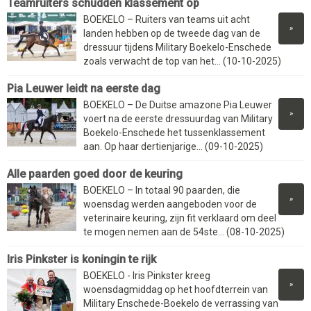
Teamruiters schudden klassement op
BOEKELO – Ruiters van teams uit acht
»
landen hebben op de tweede dag van de
dressuur tijdens Military Boekelo-Enschede
zoals verwacht de top van het... (10-10-2025)
Pia Leuwer leidt na eerste dag
BOEKELO – De Duitse amazone Pia Leuwer
»
voert na de eerste dressuurdag van Military
Boekelo-Enschede het tussenklassement
aan. Op haar dertienjarige... (09-10-2025)
Alle paarden goed door de keuring
BOEKELO – In totaal 90 paarden, die
»
woensdag werden aangeboden voor de
veterinaire keuring, zijn fit verklaard om deel
te mogen nemen aan de 54ste... (08-10-2025)
Iris Pinkster is koningin te rijk
BOEKELO - Iris Pinkster kreeg
»
woensdagmiddag op het hoofdterrein van
Military Enschede-Boekelo de verrassing van