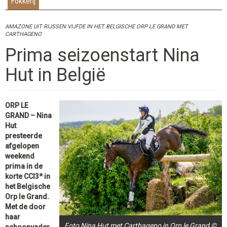
Fokkerij
AMAZONE UIT RIJSSEN VIJFDE IN HET BELGISCHE ORP LE GRAND MET
CARTHAGENO
Prima seizoenstart Nina
Hut in België
ORP LE
GRAND – Nina
Hut
presteerde
afgelopen
weekend
prima in de
korte CCI3* in
het Belgische
Orp le Grand.
Met de door
haar
Foto Nina Hut met Carthageno in Orp le Grand ©