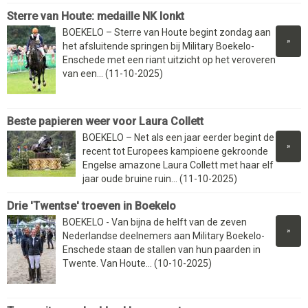
Sterre van Houte: medaille NK lonkt
BOEKELO – Sterre van Houte begint zondag aan
»
het afsluitende springen bij Military Boekelo-
Enschede met een riant uitzicht op het veroveren
van een... (11-10-2025)
Beste papieren weer voor Laura Collett
BOEKELO – Net als een jaar eerder begint de
»
recent tot Europees kampioene gekroonde
Engelse amazone Laura Collett met haar elf
jaar oude bruine ruin... (11-10-2025)
Drie 'Twentse' troeven in Boekelo
BOEKELO - Van bijna de helft van de zeven
»
Nederlandse deelnemers aan Military Boekelo-
Enschede staan de stallen van hun paarden in
Twente. Van Houte... (10-10-2025)