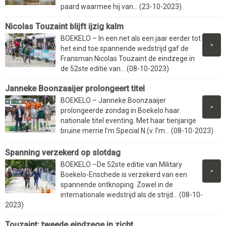
paard waarmee hij van... (23-10-2023)
Nicolas Touzaint blijft ijzig kalm
BOEKELO – In een net als een jaar eerder tot
»
het eind toe spannende wedstrijd gaf de
Fransman Nicolas Touzaint de eindzege in
de 52ste editie van... (08-10-2023)
Janneke Boonzaaijer prolongeert titel
BOEKELO – Janneke Boonzaaijer
»
prolongeerde zondag in Boekelo haar
nationale titel eventing. Met haar tienjarige
bruine merrie I’m Special N (v. I’m... (08-10-2023)
Spanning verzekerd op slotdag
BOEKELO –De 52ste editie van Military
»
Boekelo-Enschede is verzekerd van een
spannende ontknoping. Zowel in de
internationale wedstrijd als de strijd... (08-10-
2023)
Touzaint: tweede eindzege in zicht