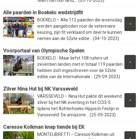
team van hun land,... (05-10-2023)
Alle paarden in Boekelo wedstrijdfit
BOEKELO – Alle 112 paarden die woensdag
»
werden aangeboden voor de veterinaire
keuring, zijn fit verklaard om deel te kunnen
nemen aan de 52ste editie... (04-10-2023)
Voorportaal van Olympische Spelen
BOEKELO - Maar liefst 108 ruiters uit
»
zeventien landen met in totaal 119 paarden
hebben zich ingeschreven voor de 52ste
editie van de Internationale... (29-09-2023)
Zilver Nina Hut bij NK Varsseveld
VARSSEVELD – Nina Hut pakte dit weekend
»
zilver bij het NK eventing in het CCI3-S
tijdens het Achterhoeks Hippisch Festijn in
Varsseveld. De amazone... (25-09-2023)
Caresse Kolkman knap tiende bij EK
MONTELIBRETTI – Caresse Kolkman uit
»