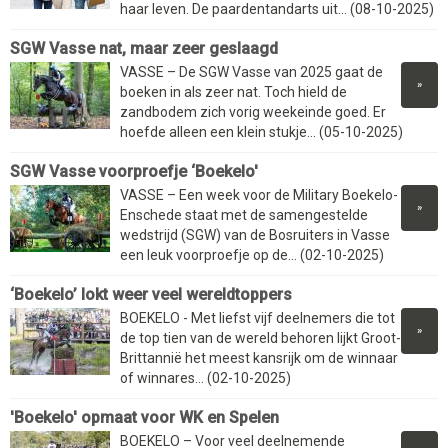
haar leven. De paardentandarts uit... (08-10-2025)
SGW Vasse nat, maar zeer geslaagd
VASSE – De SGW Vasse van 2025 gaat de
»
boeken in als zeer nat. Toch hield de
zandbodem zich vorig weekeinde goed. Er
hoefde alleen een klein stukje... (05-10-2025)
SGW Vasse voorproefje ‘Boekelo'
VASSE – Een week voor de Military Boekelo-
»
Enschede staat met de samengestelde
wedstrijd (SGW) van de Bosruiters in Vasse
een leuk voorproefje op de... (02-10-2025)
‘Boekelo’ lokt weer veel wereldtoppers
BOEKELO - Met liefst vijf deelnemers die tot
»
de top tien van de wereld behoren lijkt Groot-
Brittannië het meest kansrijk om de winnaar
of winnares... (02-10-2025)
'Boekelo' opmaat voor WK en Spelen
BOEKELO – Voor veel deelnemende