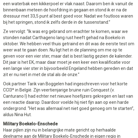
een waterbak een kikkerpoel er vlak naast. Daarom ben ik vanuit de
binnenbaan meteen de hoofdring in gegaan en stond ik er na de
dressuur met 33,5 punt al best goed voor. Nadat we foutloos waren
bij het springen, stond ik zelfs derde in de tussenstand.”
Ze vervolgt: “Ik was erg gebrand om erachter te komen, waar we
stonden nadat Carthageno lang rust heeft gehad na Boekelo in
oktober. We hebben veel thuis getraind en dit was de eerste test om
weer wat te gaan doen. Nu ligt het in de planning om me op te
geven voor een vier ster, maar dat is best lastig gezien de kalender.
Dit jaar is het EK, maar daar moet je een keer een kwalificatie voor
een lange vier ster in bijvoorbeeld Engeland hebben gereden en dat
zit er nu niet in met de stal als de onze.”
Ook partner Tarik van Boggelen had ingeschreven voor het korte
CCI3* in België. Zijn veertienjarige bruine ruin Conquest (v.
Canturano I) had echter net nieuwe hoefijzers gekregen en last van
een reactie daarop. Daardoor voelde hij niet fijn aan op een harde
ondergrond. “Het was allemaal net niet goed genoeg om te starten”,
aldus Nina Hut.
Military Boekelo-Enschede
Haar pijlen zijn nu in belangrijke mate gericht op herhaalde
deelname aan de Military Boekelo-Enschede in eigen regio in