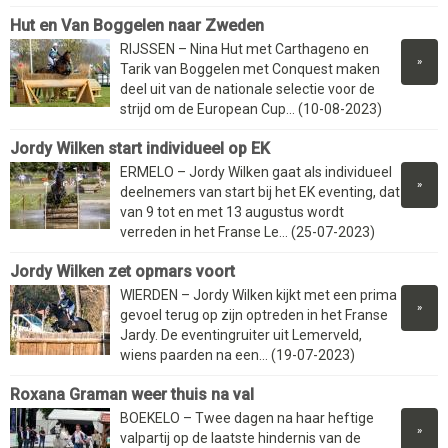
Hut en Van Boggelen naar Zweden
RIJSSEN – Nina Hut met Carthageno en
»
Tarik van Boggelen met Conquest maken
deel uit van de nationale selectie voor de
strijd om de European Cup... (10-08-2023)
Jordy Wilken start individueel op EK
ERMELO – Jordy Wilken gaat als individueel
»
deelnemers van start bij het EK eventing, dat
van 9 tot en met 13 augustus wordt
verreden in het Franse Le... (25-07-2023)
Jordy Wilken zet opmars voort
WIERDEN – Jordy Wilken kijkt met een prima
»
gevoel terug op zijn optreden in het Franse
Jardy. De eventingruiter uit Lemerveld,
wiens paarden na een... (19-07-2023)
Roxana Graman weer thuis na val
BOEKELO – Twee dagen na haar heftige
»
valpartij op de laatste hindernis van de