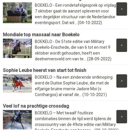
BOEKELO - Een rondetafelgesprek op vrijdag
»
7 oktober gaat de aanzet opleveren voor
een degelijker structuur van de Nederlandse
eventingsport. Dat wil... (04-10-2022)
Mondiale top massaal naar Boekelo
BOEKELO - De 51ste editie van Military
»
Boekelo-Enschede, die van 6 tot en met 9
oktober wordt gehouden, heeft een
deelnemersveld om van te... (28-09-2022)
Sophie Leube heerst van start tot finish
BOEKELO – Na een zinderende ontknoping
»
werd de Duitse Sophie Leube, die met de
elfjarige bruine merrie Jadore Moi (v.
Conthargos) al vanaf de... (10-10-2021)
Veel lof na prachtige crossdag
BOEKELO – Met twaalf foutloze
»
combinaties binnen de tijd werd tijdens de
crosscountry van de 49ste editie van Military