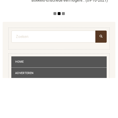
Boekelo-Enschede een hogere... (09-10-2021)
Zoekveld
ZOEKEN
HOME
ADVERTEREN
BEDRIJVENGIDS
MEDISCH
RECREATIE