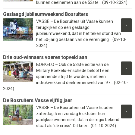
kunnen deelnemen aan de 53ste... (09-10-2024)
Geslaagd jubileumweekend Bosruiters
VASSE – De Bosruiters uit Vasse kunnen
»
terugkijken op een geslaagd
jubileumweekend, dat in het teken stond van
het 50-jarig bestaan van de vereniging... (09-10-
2024)
Drie oud-winnaars voeren topveld aan
BOEKELO – Ook de 53ste editie van de
»
Military Boekelo-Enschede belooft een
spannende strijd te worden, met een
indrukwekkend deelnemersveld van 97... (02-10-
2024)
De Bosruiters Vasse vijftig jaar
VASSE – De Bosruiters uit Vasse houden
»
zaterdag 5 en zondag 6 oktober hun
jaarlijkse evenement, dat in de regio bekend
staat als ‘dé cross’. Dit keer... (01-10-2024)