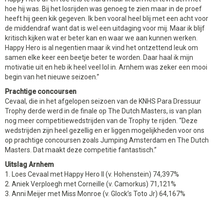
hoe hij was. Bij het losrijden was genoeg te zien maar in de proef
heeft hij geen kik gegeven. Ik ben vooral heel blij met een acht voor
de middendraf want dat is wel een uitdaging voor mij. Maar ik blijf
kritisch kijken wat er beter kan en waar we aan kunnen werken.
Happy Hero is al negentien maar ik vind het ontzettend leuk om
samen elke keer een beetje beter te worden. Daar haal ik mijn
motivatie uit en heb ik heel veel lol in. Arnhem was zeker een mooi
begin van het nieuwe seizoen.”
Prachtige concoursen
Cevaal, die in het afgelopen seizoen van de KNHS Para Dressuur
Trophy derde werd in de finale op The Dutch Masters, is van plan
nog meer competitiewedstrijden van de Trophy te rijden. “Deze
wedstrijden zijn heel gezellig en er liggen mogelijkheden voor ons
op prachtige concoursen zoals Jumping Amsterdam en The Dutch
Masters. Dat maakt deze competitie fantastisch.”
Uitslag Arnhem
1. Loes Cevaal met Happy Hero II (v. Hohenstein) 74,397%
2. Aniek Verploegh met Corneille (v. Camorkus) 71,121%
3. Anni Meijer met Miss Monroe (v. Glock’s Toto Jr) 64,167%