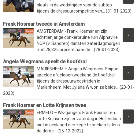
plaats in de wedstrijden voor de subtop
tijdens de dressuurcompetitie van... (31-01-2023)
Frank Hosmar tweede in Amsterdam
AMSTERDAM - Frank Hosmar en zijn
»
achttienjarige donkerbruine ruin Alphaville
NOP (v. Sandreo) dansten zaterdagmorgen
met 78,325 procent naar de... (28-01-2023)
Angela Wiegmans speelt de hoofdrol
MARIËNHEEM – Angela Wiegmans-Snippe
»
speelde afgelopen weekend de hoofdrol
tijdens de dressuurwedstrijden in
Mariënheem. Met Jylana W won ze beide... (23-01-
2023)
Frank Hosmar en Lotte Krijnsen twee
ERMELO – WK-gangers Frank Hosmar en
»
Lotte Krijnsen zijn er zaterdag in Hellendoorn
niet in geslaagd een zege te boeken tijdens
de derde... (25-12-2022)