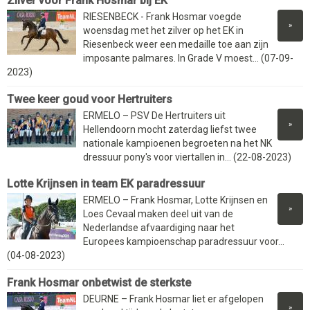
Zilver voor Frank Hosmar bij EK
RIESENBECK - Frank Hosmar voegde
»
woensdag met het zilver op het EK in
Riesenbeck weer een medaille toe aan zijn
imposante palmares. In Grade V moest... (07-09-
2023)
Twee keer goud voor Hertruiters
ERMELO – PSV De Hertruiters uit
»
Hellendoorn mocht zaterdag liefst twee
nationale kampioenen begroeten na het NK
dressuur pony's voor viertallen in... (22-08-2023)
Lotte Krijnsen in team EK paradressuur
ERMELO – Frank Hosmar, Lotte Krijnsen en
»
Loes Cevaal maken deel uit van de
Nederlandse afvaardiging naar het
Europees kampioenschap paradressuur voor...
(04-08-2023)
Frank Hosmar onbetwist de sterkste
DEURNE – Frank Hosmar liet er afgelopen
»