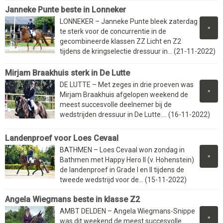
​​​​​​​Janneke Punte beste in Lonneker
LONNEKER – Janneke Punte bleek zaterdag
»
te sterk voor de concurrentie in de
gecombineerde klassen ZZ Licht en Z2
tijdens de kringselectie dressuur in... (21-11-2022)
Mirjam Braakhuis sterk in De Lutte
DE LUTTE – Met zeges in drie proeven was
»
Mirjam Braakhuis afgelopen weekend de
meest succesvolle deelnemer bij de
wedstrijden dressuur in De Lutte.... (16-11-2022)
Landenproef voor Loes Cevaal
BATHMEN – Loes Cevaal won zondag in
»
Bathmen met Happy Hero II (v. Hohenstein)
de landenproef in Grade I en II tijdens de
tweede wedstrijd voor de... (15-11-2022)
Angela Wiegmans beste in klasse Z2
AMBT DELDEN – Angela Wiegmans-Snippe
»
was dit weekend de meest succesvolle