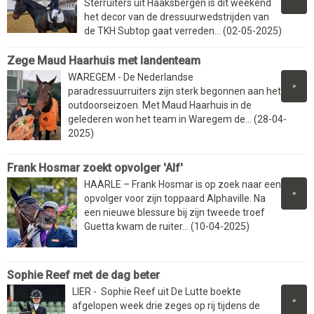
Sterruiters uit Haaksbergen is dit weekend
het decor van de dressuurwedstrijden van
de TKH Subtop gaat verreden... (02-05-2025)
Zege Maud Haarhuis met landenteam
WAREGEM - De Nederlandse
»
paradressuurruiters zijn sterk begonnen aan het
outdoorseizoen. Met Maud Haarhuis in de
gelederen won het team in Waregem de... (28-04-
2025)
Frank Hosmar zoekt opvolger 'Alf'
HAARLE – Frank Hosmar is op zoek naar een
»
opvolger voor zijn toppaard Alphaville. Na
een nieuwe blessure bij zijn tweede troef
Guetta kwam de ruiter... (10-04-2025)
Sophie Reef met de dag beter
LIER - Sophie Reef uit De Lutte boekte
»
afgelopen week drie zeges op rij tijdens de