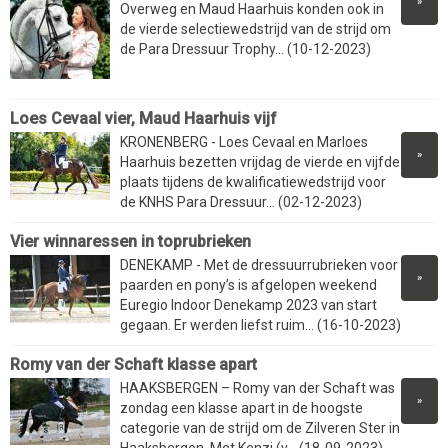
»
Overweg en Maud Haarhuis konden ook in
de vierde selectiewedstrijd van de strijd om
de Para Dressuur Trophy... (10-12-2023)
Loes Cevaal vier, Maud Haarhuis vijf
KRONENBERG - Loes Cevaal en Marloes
»
Haarhuis bezetten vrijdag de vierde en vijfde
plaats tijdens de kwalificatiewedstrijd voor
de KNHS Para Dressuur... (02-12-2023)
Vier winnaressen in toprubrieken
DENEKAMP - Met de dressuurrubrieken voor
»
paarden en pony’s is afgelopen weekend
Euregio Indoor Denekamp 2023 van start
gegaan. Er werden liefst ruim... (16-10-2023)
Romy van der Schaft klasse apart
HAAKSBERGEN – Romy van der Schaft was
»
zondag een klasse apart in de hoogste
categorie van de strijd om de Zilveren Ster in
Haaksbergen. Met Kenzi (v... (18-09-2023)