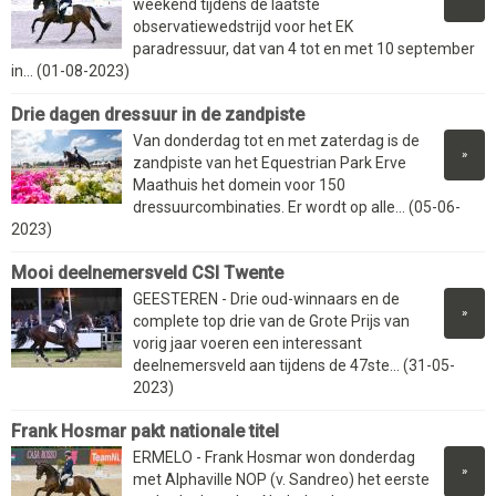
weekend tijdens de laatste
observatiewedstrijd voor het EK
paradressuur, dat van 4 tot en met 10 september
in... (01-08-2023)
Drie dagen dressuur in de zandpiste
Van donderdag tot en met zaterdag is de
»
zandpiste van het Equestrian Park Erve
Maathuis het domein voor 150
dressuurcombinaties. Er wordt op alle... (05-06-
2023)
Mooi deelnemersveld CSI Twente
GEESTEREN - Drie oud-winnaars en de
»
complete top drie van de Grote Prijs van
vorig jaar voeren een interessant
deelnemersveld aan tijdens de 47ste... (31-05-
2023)
Frank Hosmar pakt nationale titel
ERMELO - Frank Hosmar won donderdag
»
met Alphaville NOP (v. Sandreo) het eerste