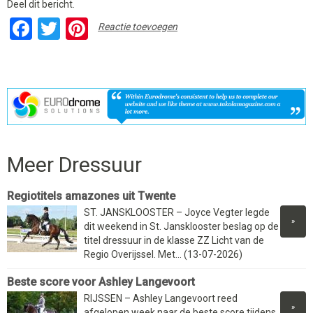
Deel dit bericht.
Facebook
Twitter
Pinterest
Reactie toevoegen
Meer Dressuur
Regiotitels amazones uit Twente
ST. JANSKLOOSTER – Joyce Vegter legde
»
dit weekend in St. Jansklooster beslag op de
titel dressuur in de klasse ZZ Licht van de
Regio Overijssel. Met... (13-07-2026)
Beste score voor Ashley Langevoort
RIJSSEN – Ashley Langevoort reed
»
afgelopen week naar de beste score tijdens