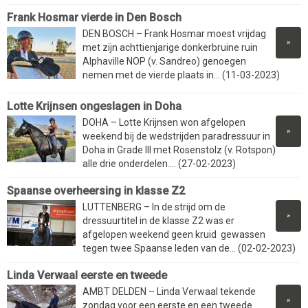
Frank Hosmar vierde in Den Bosch
DEN BOSCH – Frank Hosmar moest vrijdag
»
met zijn achttienjarige donkerbruine ruin
Alphaville NOP (v. Sandreo) genoegen
nemen met de vierde plaats in... (11-03-2023)
Lotte Krijnsen ongeslagen in Doha
DOHA – Lotte Krijnsen won afgelopen
»
weekend bij de wedstrijden paradressuur in
Doha in Grade III met Rosenstolz (v. Rotspon)
alle drie onderdelen.... (27-02-2023)
Spaanse overheersing in klasse Z2
LUTTENBERG – In de strijd om de
»
dressuurtitel in de klasse Z2 was er
afgelopen weekend geen kruid gewassen
tegen twee Spaanse leden van de... (02-02-2023)
Linda Verwaal eerste en tweede
AMBT DELDEN – Linda Verwaal tekende
»
zondag voor een eerste en een tweede