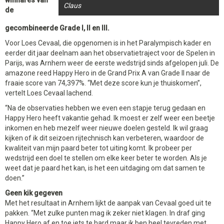
winnares van
Claus
de
gecombineerde Grade I, II en III.
Voor Loes Cevaal, die opgenomen is in het Paralympisch kader en
eerder dit jaar deelnam aan het observatietraject voor de Spelen in
Parijs, was Arnhem weer de eerste wedstrijd sinds afgelopen juli. De
amazone reed Happy Hero in de Grand Prix A van Grade II naar de
fraaie score van 74,397%. “Met deze score kun je thuiskomen”,
vertelt Loes Cevaal lachend.
“Na de observaties hebben we even een stapje terug gedaan en
Happy Hero heeft vakantie gehad. Ik moest er zelf weer een beetje
inkomen en heb mezelf weer nieuwe doelen gesteld. Ik wil graag
kijken of ik dit seizoen rijtechnisch kan verbeteren, waardoor de
kwaliteit van mijn paard beter tot uiting komt. Ik probeer per
wedstrijd een doel te stellen om elke keer beter te worden. Als je
weet dat je paard het kan, is het een uitdaging om dat samen te
doen.”
Geen kik gegeven
Met het resultaat in Arnhem lijkt de aanpak van Cevaal goed uit te
pakken. “Met zulke punten mag ik zeker niet klagen. In draf ging
Happy Hero af en toe iets te hard maar ik ben heel tevreden met