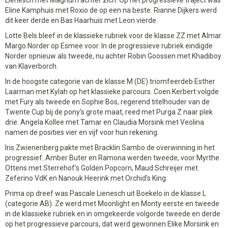
Lienesch met Magnum achter zich. Op het progressieve traject was
Eline Kamphuis met Roxio de op een na beste. Rianne Dijkers werd
dit keer derde en Bas Haarhuis met Leon vierde.
Lotte Bels bleef in de klassieke rubriek voor de klasse ZZ met Almar
Margo Norder op Esmee voor. In de progressieve rubriek eindigde
Norder opnieuw als tweede, nu achter Robin Goossen met Khadiboy
van Klaverborch.
In de hoogste categorie van de klasse M (DE) triomfeerdeb Esther
Laarman met Kylah op het klassieke parcours. Coen Kerbert volgde
met Fury als tweede en Sophie Bos, regerend titelhouder van de
Twente Cup bij de pony's grote maat, reed met Purga Z naar plek
drie. Angela Kollee met Tamar en Claudia Morsink met Veolina
namen de posities vier en vijf voor hun rekening.
Iris Zwienenberg pakte met Bracklin Sambo de overwinning in het
progressief. Amber Buter en Ramona werden tweede, voor Myrthe
Ottens met Sterrehof's Golden Popcorn, Maud Schreijer met
Zeferino VdK en Nanouk Heerink met Orchid's King.
Prima op dreef was Pascale Lienesch uit Boekelo in de klasse L
(categorie AB). Ze werd met Moonlight en Monty eerste en tweede
in de klassieke rubriek en in omgekeerde volgorde tweede en derde
op het progressieve parcours, dat werd gewonnen Elike Morsink en