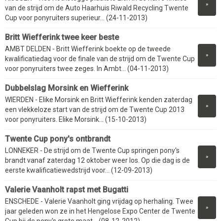
»
van de strijd om de Auto Haarhuis Riwald Recycling Twente
Cup voor ponyruiters superieur... (24-11-2013)
Britt Wiefferink twee keer beste
AMBT DELDEN - Britt Wiefferink boekte op de tweede
»
kwalificatiedag voor de finale van de strijd om de Twente Cup
voor ponyruiters twee zeges. In Ambt... (04-11-2013)
Dubbelslag Morsink en Wiefferink
WIERDEN - Elike Morsink en Britt Wiefferink kenden zaterdag
»
een vlekkeloze start van de strijd om de Twente Cup 2013
voor ponyruiters. Elike Morsink... (15-10-2013)
Twente Cup pony's ontbrandt
LONNEKER - De strijd om de Twente Cup springen pony's
»
brandt vanaf zaterdag 12 oktober weer los. Op die dag is de
eerste kwalificatiewedstrijd voor... (12-09-2013)
Valerie Vaanholt rapst met Bugatti
ENSCHEDE - Valerie Vaanholt ging vrijdag op herhaling. Twee
»
jaar geleden won ze in het Hengelose Expo Center de Twente
Cup bij de pony's grote maat... (08-12-2012)