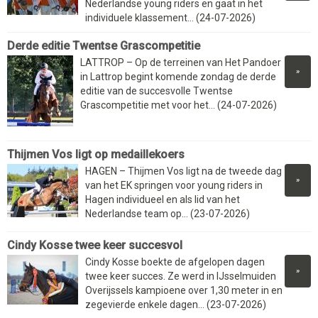
Nederlandse young riders en gaat in het
individuele klassement... (24-07-2026)
Derde editie Twentse Grascompetitie
LATTROP – Op de terreinen van Het Pandoer
»
in Lattrop begint komende zondag de derde
editie van de succesvolle Twentse
Grascompetitie met voor het... (24-07-2026)
Thijmen Vos ligt op medaillekoers
HAGEN – Thijmen Vos ligt na de tweede dag
»
van het EK springen voor young riders in
Hagen individueel en als lid van het
Nederlandse team op... (23-07-2026)
Cindy Kosse twee keer succesvol
Cindy Kosse boekte de afgelopen dagen
»
twee keer succes. Ze werd in IJsselmuiden
Overijssels kampioene over 1,30 meter in en
zegevierde enkele dagen... (23-07-2026)