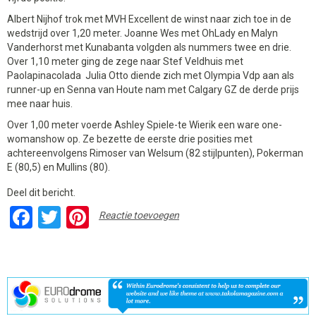
Albert Nijhof trok met MVH Excellent de winst naar zich toe in de
wedstrijd over 1,20 meter. Joanne Wes met OhLady en Malyn
Vanderhorst met Kunabanta volgden als nummers twee en drie.
Over 1,10 meter ging de zege naar Stef Veldhuis met
Paolapinacolada Julia Otto diende zich met Olympia Vdp aan als
runner-up en Senna van Houte nam met Calgary GZ de derde prijs
mee naar huis.
Over 1,00 meter voerde Ashley Spiele-te Wierik een ware one-
womanshow op. Ze bezette de eerste drie posities met
achtereenvolgens Rimoser van Welsum (82 stijlpunten), Pokerman
E (80,5) en Mullins (80).
Deel dit bericht.
Facebook
Twitter
Pinterest
Reactie toevoegen