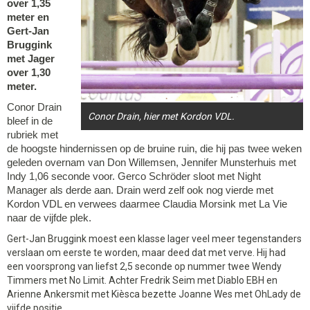
over 1,35
meter en
Gert-Jan
Bruggink
met Jager
over 1,30
meter.
Conor Drain
Conor Drain, hier met Kordon VDL.
bleef in de
rubriek met
de hoogste hindernissen op de bruine ruin, die hij pas twee weken
geleden overnam van Don Willemsen, Jennifer Munsterhuis met
Indy 1,06 seconde voor. Gerco Schröder sloot met Night
Manager als derde aan. Drain werd zelf ook nog vierde met
Kordon VDL en verwees daarmee Claudia Morsink met La Vie
naar de vijfde plek.
Gert-Jan Bruggink moest een klasse lager veel meer tegenstanders
verslaan om eerste te worden, maar deed dat met verve. Hij had
een voorsprong van liefst 2,5 seconde op nummer twee Wendy
Timmers met No Limit. Achter Fredrik Seim met Diablo EBH en
Arienne Ankersmit met Kièsca bezette Joanne Wes met OhLady de
vijfde positie.