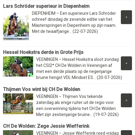
Lars Schröder superieur in Diepenheim
DIEPENHEIM – Een superieure Lars Schröder
»
schreef dinsdag de zevende editie van het
Masterspringen in Diepenheim op zijn naam.
Met de twaalfjarige... (22-07-2026)
Hessel Hoekstra derde in Grote Prijs
VEENINGEN – Hessel Hoekstra sloot zondag
»
het CSI2* CH De Wolden in Veeningen af
met een derde plaats op de negenjarige
bruine hengst VDL Mindset ES... (20-07-2026)
Thijmen Vos wint bij CH De Wolden
VEENINGEN – Thijmen Vos tekende
»
zaterdag als enige ruiter uit de regio voor
een overwinning tijdens het CH De Wolden.
Met zijn zestienjarige bruine... (19-07-2026)
CH De Wolden: Zege Jessie Wiefferink
VEENINGEN – Jessie Wiefferink reed vrijdag