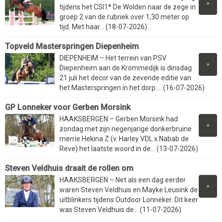
»
tijdens het CSI1* De Wolden naar de zege in
groep 2 van de rubriek over 1,30 meter op
tijd. Met haar... (18-07-2026)
Topveld Masterspringen Diepenheim
DIEPENHEIM – Het terrein van PSV
»
Diepenheim aan de Krommedijk is dinsdag
21 juli het decor van de zevende editie van
het Masterspringen in het dorp.... (16-07-2026)
GP Lonneker voor Gerben Morsink
HAAKSBERGEN – Gerben Morsink had
»
zondag met zijn negenjarige donkerbruine
merrie Hekina Z (v. Harley VDL x Nabab de
Reve) het laatste woord in de... (13-07-2026)
Steven Veldhuis draait de rollen om
HAAKSBERGEN – Net als een dag eerder
»
waren Steven Veldhuis en Mayke Leusink de
uitblinkers tijdens Outdoor Lonneker. Dit keer
was Steven Veldhuis de... (11-07-2026)