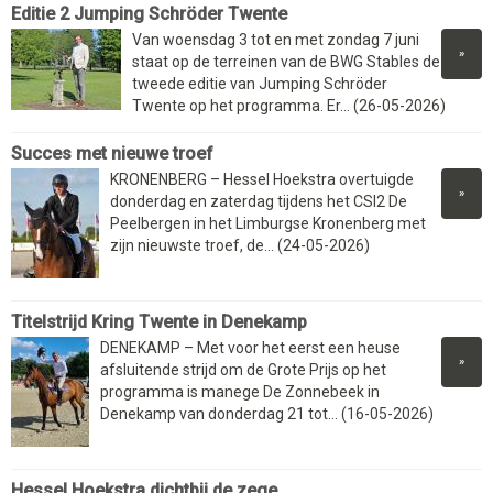
Editie 2 Jumping Schröder Twente
Van woensdag 3 tot en met zondag 7 juni
»
staat op de terreinen van de BWG Stables de
tweede editie van Jumping Schröder
Twente op het programma. Er... (26-05-2026)
Succes met nieuwe troef
KRONENBERG – Hessel Hoekstra overtuigde
»
donderdag en zaterdag tijdens het CSI2 De
Peelbergen in het Limburgse Kronenberg met
zijn nieuwste troef, de... (24-05-2026)
Titelstrijd Kring Twente in Denekamp
DENEKAMP – Met voor het eerst een heuse
»
afsluitende strijd om de Grote Prijs op het
programma is manege De Zonnebeek in
Denekamp van donderdag 21 tot... (16-05-2026)
Hessel Hoekstra dichtbij de zege