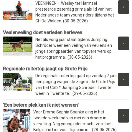
VEENINGEN – Wesley ter Harmsel
»
presteerde zaterdag prima als lid van het
Nederlandse team young riders tijdens het
CH De Wolden. (30-05-2026)
Veulenveiling doet verleden herleven
Net als vorig jaar staat tijdens Jumping
»
Schröder weer een veiling van veulens en
jonge springpaarden van topverervers op
het programma. (30-05-2026)
Regionale ruitertop jaagt op Grote Prijs
De regionale ruitertop gaat op zondag 7 juni
»
een poging wagen de zege in de Grote Prijs
van het CSI2* Jumping Schröder Twente
weer in Twente te... (29-05-2026)
‘Een betere plek kan ik niet wensen’
Voor Emma Sophia Spanko ging in het
»
tweede weekend van mei een droom in
vervulling. Nog young rider mocht ze in het
Belgische Lier voor Tsjechië in... (28-05-2026)