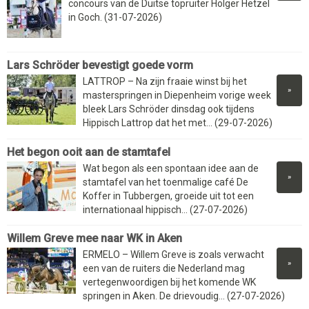
concours van de Duitse topruiter Holger Hetzel
in Goch. (31-07-2026)
Lars Schröder bevestigt goede vorm
LATTROP – Na zijn fraaie winst bij het
»
masterspringen in Diepenheim vorige week
bleek Lars Schröder dinsdag ook tijdens
Hippisch Lattrop dat het met... (29-07-2026)
Het begon ooit aan de stamtafel
Wat begon als een spontaan idee aan de
»
stamtafel van het toenmalige café De
Koffer in Tubbergen, groeide uit tot een
internationaal hippisch... (27-07-2026)
Willem Greve mee naar WK in Aken
ERMELO – Willem Greve is zoals verwacht
»
een van de ruiters die Nederland mag
vertegenwoordigen bij het komende WK
springen in Aken. De drievoudig... (27-07-2026)