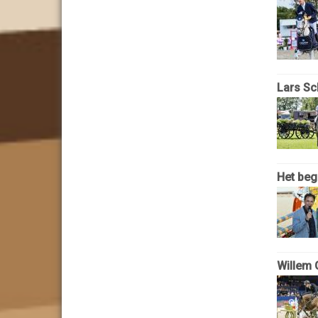
Lars Sc
Het beg
Willem 