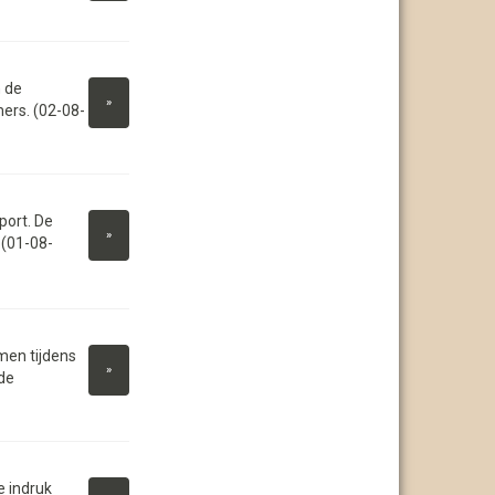
 de
»
ers. (02-08-
port. De
»
 (01-08-
men tijdens
»
de
e indruk