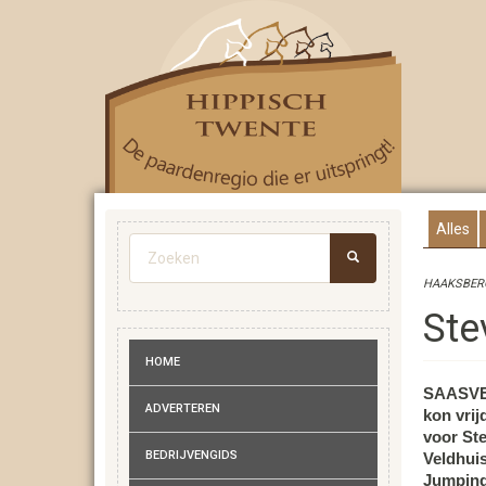
Overslaan
en
naar
de
inhoud
gaan
Alles
Zoekveld
HAAKSBERG
ZOEKEN
Ste
HOME
SAASVE
ADVERTEREN
kon vrij
voor St
BEDRIJVENGIDS
Veldhuis
Jumping