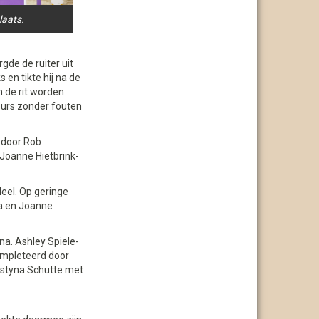
laats.
gde de ruiter uit
 en tikte hij na de
 de rit worden
ours zonder fouten
d door Rob
Joanne Hietbrink-
deel. Op geringe
a en Joanne
na. Ashley Spiele-
completeerd door
istyna Schütte met