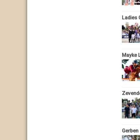
Ladies 
Mayke L
Zevende
Gerben 