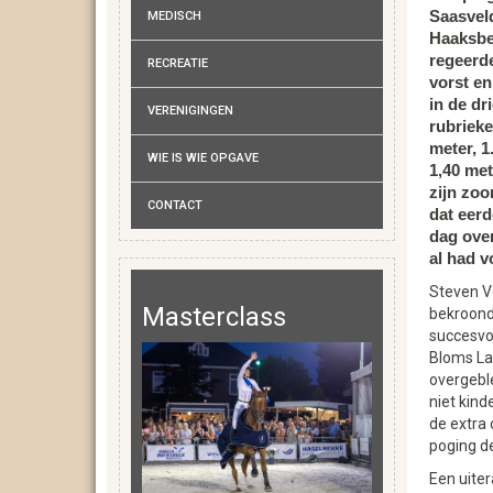
Saasvel
MEDISCH
Haaksbe
regeerde
RECREATIE
vorst en
in de dr
VERENIGINGEN
rubrieke
meter, 1
WIE IS WIE OPGAVE
1,40 met
zijn zoo
CONTACT
dat eerd
dag over
al had 
Steven V
Masterclass
bekroond
succesvol
Bloms Lar
overgebl
niet kind
de extra 
poging de
Een uiter