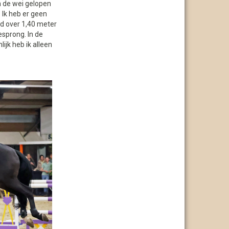
in de wei gelopen
 Ik heb er geen
jd over 1,40 meter
esprong. In de
ijk heb ik alleen