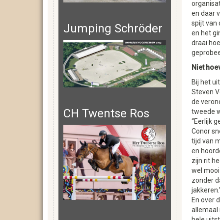
organisat
en daar v
spijt van
Jumping Schröder
en het gi
draai hoe
geprobeer
Niet hoe
Bij het u
Steven V
de verond
CH Twentse Ros
tweede 
“Eerlijk 
Conor sne
tijd van 
en hoord
zijn rit h
wel mooi
zonder d
jakkeren.
En over d
allemaal
hele uits