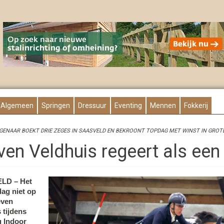
Algemeen
Springen
Dressuur
Eventing
Mennen
Fokkerij
ENAAR BOEKT DRIE ZEGES IN SAASVELD EN BEKROONT TOPDAG MET WINST IN GROTE
ven Veldhuis regeert als een
LD – Het
dag niet op
even
 tijdens
 Indoor