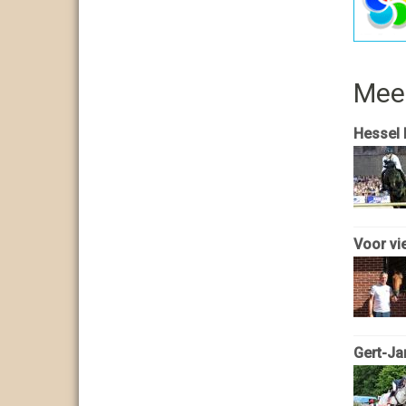
Mee
Hessel 
Voor vi
Gert-Ja