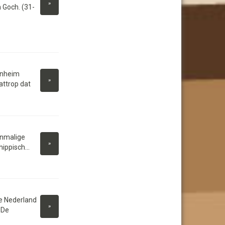
»
n Goch. (31-
enheim
»
attrop dat
enmalige
»
ippisch...
ie Nederland
»
 De