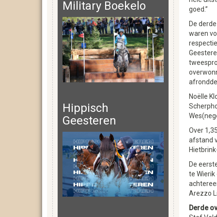
Military Boekelo
goed.”
De derde 
waren vo
respectie
Geesteren
tweespron
overwonn
afrondde 
Noëlle Kl
Hippisch
Scherpho
Wes(negen
Geesteren
Over 1,35
afstand 
Hietbrink
De eerste
te Wierik
achteree
Arezzo L
Derde ov