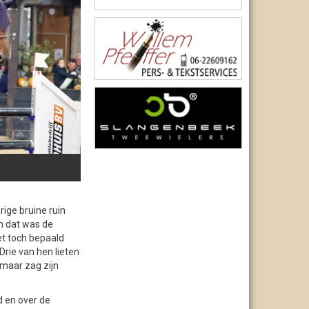
rige bruine ruin
n dat was de
et toch bepaald
Drie van hen lieten
 maar zag zijn
d en over de