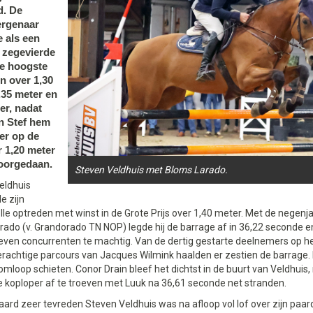
d. De
rgenaar
 als een
 zegevierde
ie hoogste
n over 1,30
.35 meter en
er, nadat
n Stef hem
er op de
 1,20 meter
voorgedaan.
Steven Veldhuis met Bloms Larado.
eldhuis
e zijn
le optreden met winst in de Grote Prijs over 1,40 meter. Met de negenja
ado (v. Grandorado TN NOP) legde hij de barrage af in 36,22 seconde e
even concurrenten te machtig. Van de dertig gestarte deelnemers op h
erachtige parcours van Jacques Wilmink haalden er zestien de barrage. 
omloop schieten. Conor Drain bleef het dichtst in de buurt van Veldhuis,
 koploper af te troeven met Luuk na 36,61 seconde net stranden.
aard zeer tevreden Steven Veldhuis was na afloop vol lof over zijn paar