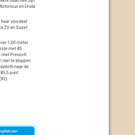
oekte daarmee zijn
 Notorious en Enola
n haar voordeel
ta ZV en Suzet
ver 1,00 meter
erste met 85
e met Prescott
 niet te kloppen
zilotti naar de
 85,5 punt.
(82).