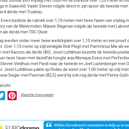
huis toonde zich vrijdag met Odon Rs de sterkste over 1,20 meter en b
e in Saasveld. Vader Steven volgde direct in zijn spoor als tweede met
erd derde met Trudeau.
Evers besliste de rubriek over 1,10 meter met twee fasen van vrijdag i
ory van de Watermolen. Maurie Slagman volgde als tweede met Laboni
 als derde met TRC Oliver.
g werden onder meer twee wedstrijden over 1,10 meter en een proef o
t. Over 1,10 meter op stijl eindigde Rick Plegt met Pamminus Mw als e
 met Racoon als derde (80). Joost Luttikhuis bezette de tweede positi
Over twee fasen met dezelfde hoogte was Monique Evers met Perfection
 Steven Veldhuis met Pardi naar de tweede en Joel Lustenberger met Od
js. Joost Luttikhuis pakte op Rodeo de winst over 1,00 meter op stijl met
esse Seiger met Pacman (82,5) werd hij ook nog derde met Penny Gold 
ericht.
acebook
Twitter
Pinterest
Reactie toevoegen