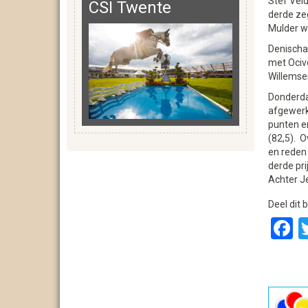
Stef Veld
CSI Twente
derde zeg
Mulder w
Denischa 
met Ociv
Willemsen
Donderda
afgewerk
punten en
(82,5). 
en reden
derde pri
Achter J
Deel dit b
F