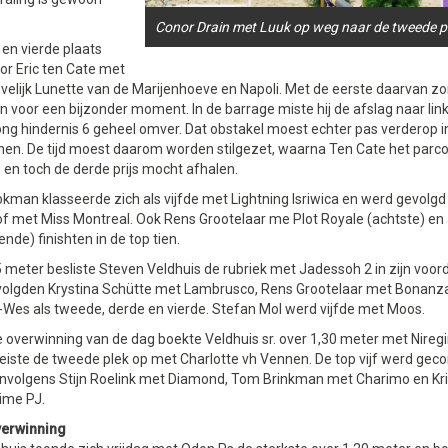
Conor Drain met Luuk op weg naar de tweede p
en vierde plaats
or Eric ten Cate met
velijk Lunette van de Marijenhoeve en Napoli. Met de eerste daarvan zor
 voor een bijzonder moment. In de barrage miste hij de afslag naar links
g hindernis 6 geheel omver. Dat obstakel moest echter pas verderop in
en. De tijd moest daarom worden stilgezet, waarna Ten Cate het parc
en toch de derde prijs mocht afhalen.
okman klasseerde zich als vijfde met Lightning Isriwica en werd gevolg
f met Miss Montreal. Ook Rens Grootelaar me Plot Royale (achtste) en 
de) finishten in de top tien.
 meter besliste Steven Veldhuis de rubriek met Jadessoh 2 in zijn voor
volgden Krystina Schütte met Lambrusco, Rens Grootelaar met Bonanz
-Wes als tweede, derde en vierde. Stefan Mol werd vijfde met Moos.
 overwinning van de dag boekte Veldhuis sr. over 1,30 meter met Niregi
 eiste de tweede plek op met Charlotte vh Vennen. De top vijf werd ge
nvolgens Stijn Roelink met Diamond, Tom Brinkman met Charimo en Kr
ime PJ.
erwinning