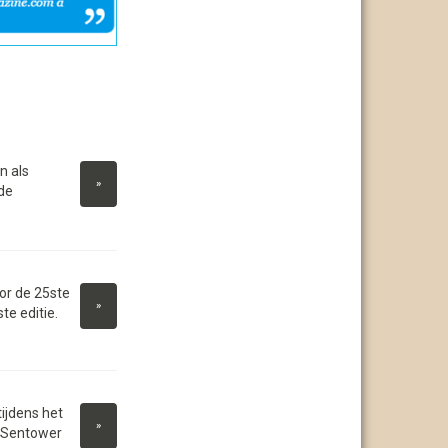
n als
»
de
or de 25ste
»
e editie.
ijdens het
»
t Sentower