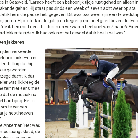
ie in Saasveld. “Larado heeft een behoorlijk tijdje rust gehad en alleen 
akantie gehad. Hij staat pas sinds een week of zeven acht weer op stal.
 dat ik hem die pauze heb gegeven. Dit was pas weer zijn eerste wedstri
ng prima. Hij is sterk in de galop en begreep me heel goed boven de twe
fde ik hem niet eens te sturen en we waren heel snel van 5 naar 6. Eigenl
d lekker te rijden. Ik had ook niet het gevoel dat ik heel snel was.”
ven jakkeren
itrijden verkeerde
eldhuis ook even in
erstelling dat hij
was geworden.
gezegd dacht ik dat
ller was. Ik kreeg de
mezelf niet eens mee
e dat de muziek na
eel hard ging. Het is
 om te winnen
at je hebt hoeven
”
e Ankerhal: “Het was
 mooi aangekleed, de
traling is gewoon