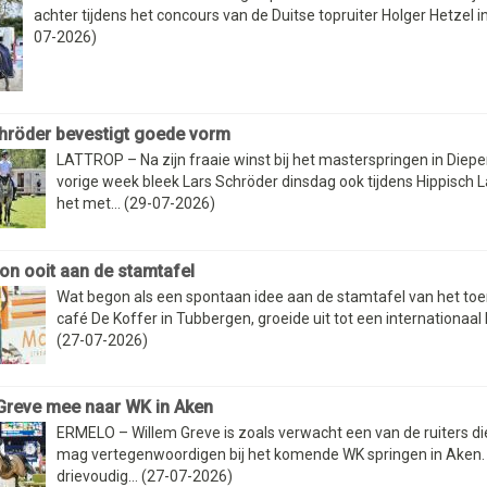
achter tijdens het concours van de Duitse topruiter Holger Hetzel i
07-2026)
hröder bevestigt goede vorm
LATTROP – Na zijn fraaie winst bij het masterspringen in Diep
vorige week bleek Lars Schröder dinsdag ook tijdens Hippisch L
het met... (29-07-2026)
on ooit aan de stamtafel
Wat begon als een spontaan idee aan de stamtafel van het to
café De Koffer in Tubbergen, groeide uit tot een internationaal h
(27-07-2026)
Greve mee naar WK in Aken
ERMELO – Willem Greve is zoals verwacht een van de ruiters d
mag vertegenwoordigen bij het komende WK springen in Aken.
drievoudig... (27-07-2026)