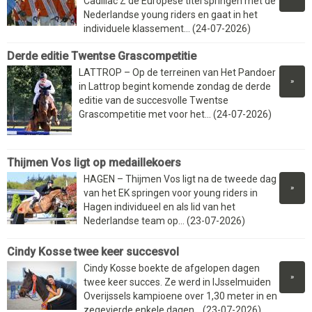
Cadillac Z de Europese titel springen met de
Nederlandse young riders en gaat in het
individuele klassement... (24-07-2026)
Derde editie Twentse Grascompetitie
LATTROP – Op de terreinen van Het Pandoer
»
in Lattrop begint komende zondag de derde
editie van de succesvolle Twentse
Grascompetitie met voor het... (24-07-2026)
Thijmen Vos ligt op medaillekoers
HAGEN – Thijmen Vos ligt na de tweede dag
»
van het EK springen voor young riders in
Hagen individueel en als lid van het
Nederlandse team op... (23-07-2026)
Cindy Kosse twee keer succesvol
Cindy Kosse boekte de afgelopen dagen
»
twee keer succes. Ze werd in IJsselmuiden
Overijssels kampioene over 1,30 meter in en
zegevierde enkele dagen... (23-07-2026)