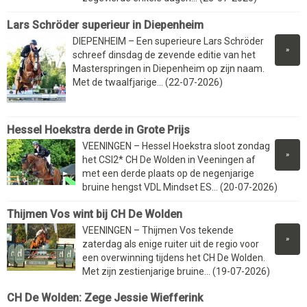
Lars Schröder superieur in Diepenheim
DIEPENHEIM – Een superieure Lars Schröder
»
schreef dinsdag de zevende editie van het
Masterspringen in Diepenheim op zijn naam.
Met de twaalfjarige... (22-07-2026)
Hessel Hoekstra derde in Grote Prijs
VEENINGEN – Hessel Hoekstra sloot zondag
»
het CSI2* CH De Wolden in Veeningen af
met een derde plaats op de negenjarige
bruine hengst VDL Mindset ES... (20-07-2026)
Thijmen Vos wint bij CH De Wolden
VEENINGEN – Thijmen Vos tekende
»
zaterdag als enige ruiter uit de regio voor
een overwinning tijdens het CH De Wolden.
Met zijn zestienjarige bruine... (19-07-2026)
CH De Wolden: Zege Jessie Wiefferink