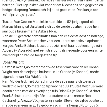
ruin Kedgwick (v. Bamako de Muze) als eerste van start mocht in de
barrage. “Het liep lekker vlot zonder dat ik echt gas heb gegeven en
Kedgwick sprong fantastisch. Hij deed goed mee. Dan kun je ook
zo’n fijn rondje rijden.”
Tussen Van Geel en Morsink in nestelde de 52-jarige good-old
Marcus Ehning uit Duitsland zich op de vierde positie met de tien
jaar oude bruine merrie Askala NRW.
Van de 65 gestarte combinaties haalden er slechts acht de barrage,
waarmee Peter Schumacher voor een uiterst selectieve opdracht
zorgde. Amke Bekhuis klasseerde zich met haar zestienjarige ruin
Acuero (v. Acorado) met één strafpunt als negende door een lichte
overschrijding van de toegestane tijd.
Conan Wright
De winst over 1,45 meter met twee fasen was voor de Ier Conan
Wright met de tienjarige bruine ruin Le Grande (v. Kannan), mede
eigendom van Stal Wiefferink.
Pim Mulder trok met Dunaghmore de zege naar zich toe in de
wedstrijd over 1,35 meter op tijd voor het CSI1*. Stef Veldhuis werd
daarin derde met de zevenjarige ruin Odon Rs (v. Kannan). Achter
Frank Schuttert met zijn één jaar oudere bruine merrie Noa
Cacharel (v. Arezzo VDL) eiste zijn vader Steven de vijfde positie op
met de eveneens in 2018 geboren schimmelhengst Notorious (v.