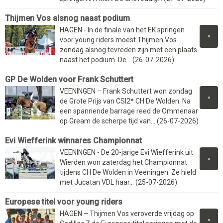
Thijmen Vos alsnog naast podium
HAGEN - In de finale van het EK springen
»
voor young riders moest Thijmen Vos
zondag alsnog tevreden zijn met een plaats
naast het podium. De... (26-07-2026)
GP De Wolden voor Frank Schuttert
VEENINGEN – Frank Schuttert won zondag
»
de Grote Prijs van CSI2* CH De Wolden. Na
een spannende barrage reed de Ommenaar
op Gream de scherpe tijd van... (26-07-2026)
Evi Wiefferink winnares Championnat
VEENINGEN - De 20-jarige Evi Wiefferink uit
»
Wierden won zaterdag het Championnat
tijdens CH De Wolden in Veeningen. Ze hield
met Jucatan VDL haar... (25-07-2026)
Europese titel voor young riders
HAGEN – Thijmen Vos veroverde vrijdag op
»