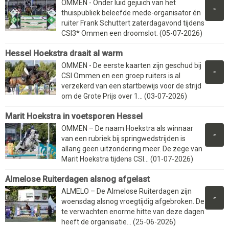
OMMEN - Onder luid gejuich van het
»
thuispubliek beleefde mede-organisator én
ruiter Frank Schuttert zaterdagavond tijdens
CSI3* Ommen een droomslot. (05-07-2026)
Hessel Hoekstra draait al warm
OMMEN - De eerste kaarten zijn geschud bij
»
CSI Ommen en een groep ruiters is al
verzekerd van een startbewijs voor de strijd
om de Grote Prijs over 1... (03-07-2026)
Marit Hoekstra in voetsporen Hessel
OMMEN – De naam Hoekstra als winnaar
»
van een rubriek bij springwedstrijden is
allang geen uitzondering meer. De zege van
Marit Hoekstra tijdens CSI... (01-07-2026)
Almelose Ruiterdagen alsnog afgelast
ALMELO – De Almelose Ruiterdagen zijn
»
woensdag alsnog vroegtijdig afgebroken. De
te verwachten enorme hitte van deze dagen
heeft de organisatie... (25-06-2026)