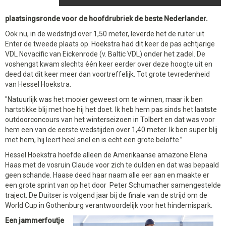
plaatsingsronde voor de hoofdrubriek de beste Nederlander.
Ook nu, in de wedstrijd over 1,50 meter, leverde het de ruiter uit
Enter de tweede plaats op. Hoekstra had dit keer de pas achtjarige
VDL Novacific van Eickenrode (v. Baltic VDL) onder het zadel. De
voshengst kwam slechts één keer eerder over deze hoogte uit en
deed dat dit keer meer dan voortreffelijk. Tot grote tevredenheid
van Hessel Hoekstra.
"Natuurlijk was het mooier geweest om te winnen, maar ik ben
hartstikke blij met hoe hij het doet. Ik heb hem pas sinds het laatste
outdoorconcours van het winterseizoen in Tolbert en dat was voor
hem een van de eerste wedstijden over 1,40 meter. Ik ben super blij
met hem, hij leert heel snel en is echt een grote belofte.”
Hessel Hoekstra hoefde alleen de Amerikaanse amazone Elena
Haas met de vosruin Claude voor zich te dulden en dat was bepaald
geen schande. Haase deed haar naam alle eer aan en maakte er
een grote sprint van op het door Peter Schumacher samengestelde
traject. De Duitser is volgend jaar bij de finale van de strijd om de
World Cup in Gothenburg verantwoordelijk voor het hindernispark.
Een jammerfoutje