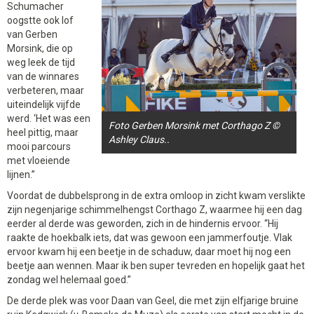
Schumacher
oogstte ook lof
van Gerben
Morsink, die op
weg leek de tijd
van de winnares
verbeteren, maar
uiteindelijk vijfde
werd. ‘Het was een
Foto Gerben Morsink met Corthago Z ©
heel pittig, maar
Ashley Claus..
mooi parcours
met vloeiende
lijnen.”
Voordat de dubbelsprong in de extra omloop in zicht kwam verslikte
zijn negenjarige schimmelhengst Corthago Z, waarmee hij een dag
eerder al derde was geworden, zich in de hindernis ervoor. “Hij
raakte de hoekbalk iets, dat was gewoon een jammerfoutje. Vlak
ervoor kwam hij een beetje in de schaduw, daar moet hij nog een
beetje aan wennen. Maar ik ben super tevreden en hopelijk gaat het
zondag wel helemaal goed.”
De derde plek was voor Daan van Geel, die met zijn elfjarige bruine