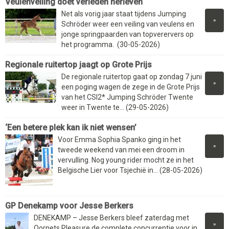
Veulenveiling doet verleden herleven
Net als vorig jaar staat tijdens Jumping
»
Schröder weer een veiling van veulens en
jonge springpaarden van topverervers op
het programma. (30-05-2026)
Regionale ruitertop jaagt op Grote Prijs
De regionale ruitertop gaat op zondag 7 juni
»
een poging wagen de zege in de Grote Prijs
van het CSI2* Jumping Schröder Twente
weer in Twente te... (29-05-2026)
‘Een betere plek kan ik niet wensen’
Voor Emma Sophia Spanko ging in het
»
tweede weekend van mei een droom in
vervulling. Nog young rider mocht ze in het
Belgische Lier voor Tsjechië in... (28-05-2026)
GP Denekamp voor Jesse Berkers
DENEKAMP – Jesse Berkers bleef zaterdag met
»
Qornets Pleasure de complete concurrentie voor in