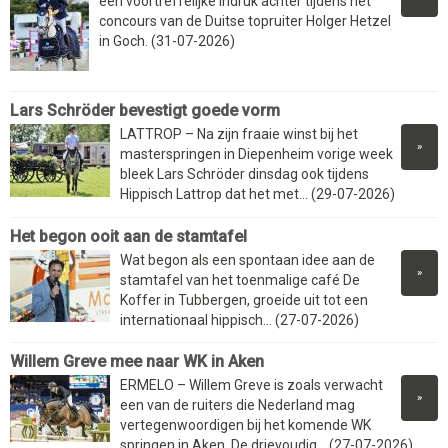
een voortreffelijke indruk achter tijdens het
concours van de Duitse topruiter Holger Hetzel
in Goch. (31-07-2026)
Lars Schröder bevestigt goede vorm
LATTROP – Na zijn fraaie winst bij het
»
masterspringen in Diepenheim vorige week
bleek Lars Schröder dinsdag ook tijdens
Hippisch Lattrop dat het met... (29-07-2026)
Het begon ooit aan de stamtafel
Wat begon als een spontaan idee aan de
»
stamtafel van het toenmalige café De
Koffer in Tubbergen, groeide uit tot een
internationaal hippisch... (27-07-2026)
Willem Greve mee naar WK in Aken
ERMELO – Willem Greve is zoals verwacht
»
een van de ruiters die Nederland mag
vertegenwoordigen bij het komende WK
springen in Aken. De drievoudig... (27-07-2026)