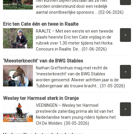
niet kunnen blijven bestaan als ze niet
worden ondersteund door een redelijk
aantal onontbeerlijke sponsors.... (02-06-2026)
Eric ten Cate één en twee in Raalte
RAALTE – Met een eerste en een tweede
»
plaats heerste Eric ten Cate vrijdag in de
rubriek over 1,30 meter tijdens het Horka
Concours in Raalte. De... (01-06-2026)
‘Meesterknecht’ van de BWG Stables
Nathan Greftenhuis mag met recht de
»
‘meesterknecht’ van de BWG Stables
worden genoemd. Alweer achttien jaar is de
Tubbergenaar als trouwe kracht... (31-05-2026)
Wesley ter Harmsel sterk in Oranje
VEENINGEN – Wesley ter Harmsel
»
presteerde zaterdag prima als lid van het
Nederlandse team young riders tijdens het
CH De Wolden. (30-05-2026)