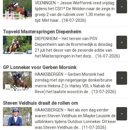
VEENINGEN – Jessie Wiefferink reed vrijdag
»
tijdens het CSI1* De Wolden naar de zege in
groep 2 van de rubriek over 1,30 meter op
tijd. Met haar... (18-07-2026)
Topveld Masterspringen Diepenheim
DIEPENHEIM – Het terrein van PSV
»
Diepenheim aan de Krommedijk is dinsdag
21 juli het decor van de zevende editie van
het Masterspringen in het dorp.... (16-07-2026)
GP Lonneker voor Gerben Morsink
HAAKSBERGEN – Gerben Morsink had
»
zondag met zijn negenjarige donkerbruine
merrie Hekina Z (v. Harley VDL x Nabab de
Reve) het laatste woord in de... (13-07-2026)
Steven Veldhuis draait de rollen om
HAAKSBERGEN – Net als een dag eerder
»
waren Steven Veldhuis en Mayke Leusink de
uitblinkers tijdens Outdoor Lonneker. Dit keer
was Steven Veldhuis de... (11-07-2026)