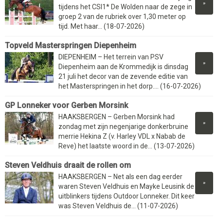
»
tijdens het CSI1* De Wolden naar de zege in
groep 2 van de rubriek over 1,30 meter op
tijd. Met haar... (18-07-2026)
Topveld Masterspringen Diepenheim
DIEPENHEIM – Het terrein van PSV
»
Diepenheim aan de Krommedijk is dinsdag
21 juli het decor van de zevende editie van
het Masterspringen in het dorp.... (16-07-2026)
GP Lonneker voor Gerben Morsink
HAAKSBERGEN – Gerben Morsink had
»
zondag met zijn negenjarige donkerbruine
merrie Hekina Z (v. Harley VDL x Nabab de
Reve) het laatste woord in de... (13-07-2026)
Steven Veldhuis draait de rollen om
HAAKSBERGEN – Net als een dag eerder
»
waren Steven Veldhuis en Mayke Leusink de
uitblinkers tijdens Outdoor Lonneker. Dit keer
was Steven Veldhuis de... (11-07-2026)