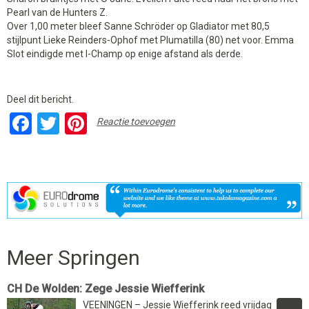
Pearl van de Hunters Z.
Over 1,00 meter bleef Sanne Schröder op Gladiator met 80,5
stijlpunt Lieke Reinders-Ophof met Plumatilla (80) net voor. Emma
Slot eindigde met I-Champ op enige afstand als derde.
Deel dit bericht.
Facebook
Twitter
Pinterest
Reactie toevoegen
Meer Springen
CH De Wolden: Zege Jessie Wiefferink
VEENINGEN – Jessie Wiefferink reed vrijdag