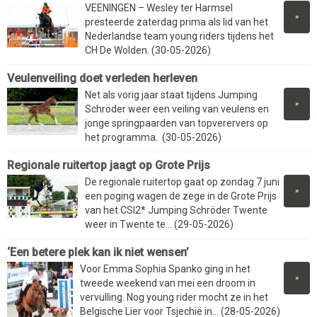
VEENINGEN – Wesley ter Harmsel
»
presteerde zaterdag prima als lid van het
Nederlandse team young riders tijdens het
CH De Wolden. (30-05-2026)
Veulenveiling doet verleden herleven
Net als vorig jaar staat tijdens Jumping
»
Schröder weer een veiling van veulens en
jonge springpaarden van topverervers op
het programma. (30-05-2026)
Regionale ruitertop jaagt op Grote Prijs
De regionale ruitertop gaat op zondag 7 juni
»
een poging wagen de zege in de Grote Prijs
van het CSI2* Jumping Schröder Twente
weer in Twente te... (29-05-2026)
‘Een betere plek kan ik niet wensen’
Voor Emma Sophia Spanko ging in het
»
tweede weekend van mei een droom in
vervulling. Nog young rider mocht ze in het
Belgische Lier voor Tsjechië in... (28-05-2026)