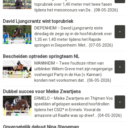
toprubriek over 1,40 meter met twee fasen
tijdens het meiconcours van De... (08-05-2026)
David Ljungcrantz wint toprubriek
DIEPENHEIM – David Ljungcrantz eiste
»
dinsdag de zege op in de hoofdrubriek over
1,35 en 1,40 meter tijdens het Rapide
springen in Diepenheim. Met... (07-05-2026)
Bescheiden optreden springteam NL
MANNHEIM – Twee foutloze ritten van
»
uitblinker Willem Greve met zijn negenjarige
voshengst Party in de Hus (v. Kannan)
konden niet voorkomen dat... (06-05-2026)
Dubbel succes voor Meike Zwartjens
ERMELO – Meike Zwartjens en Thijmen Vos
»
speelden afgelopen weekend hoofdrollen
tijdens het CSI2* in Ermelo. Vooral de
amazone uit Raalte was op dreef... (04-05-2026)
Onvergetelijk debuut Nina Stegeman