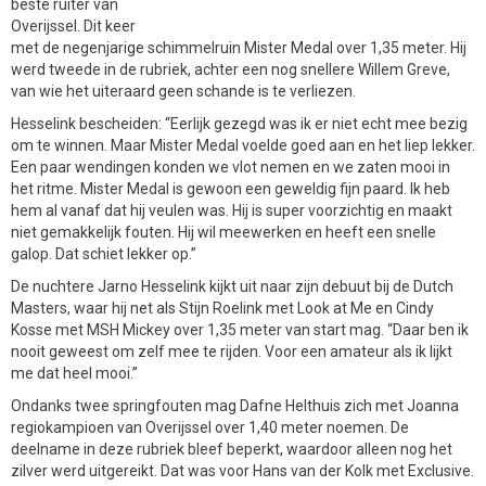
beste ruiter van
Overijssel. Dit keer
met de negenjarige schimmelruin Mister Medal over 1,35 meter. Hij
werd tweede in de rubriek, achter een nog snellere Willem Greve,
van wie het uiteraard geen schande is te verliezen.
Hesselink bescheiden: “Eerlijk gezegd was ik er niet echt mee bezig
om te winnen. Maar Mister Medal voelde goed aan en het liep lekker.
Een paar wendingen konden we vlot nemen en we zaten mooi in
het ritme. Mister Medal is gewoon een geweldig fijn paard. Ik heb
hem al vanaf dat hij veulen was. Hij is super voorzichtig en maakt
niet gemakkelijk fouten. Hij wil meewerken en heeft een snelle
galop. Dat schiet lekker op.”
De nuchtere Jarno Hesselink kijkt uit naar zijn debuut bij de Dutch
Masters, waar hij net als Stijn Roelink met Look at Me en Cindy
Kosse met MSH Mickey over 1,35 meter van start mag. “Daar ben ik
nooit geweest om zelf mee te rijden. Voor een amateur als ik lijkt
me dat heel mooi.”
Ondanks twee springfouten mag Dafne Helthuis zich met Joanna
regiokampioen van Overijssel over 1,40 meter noemen. De
deelname in deze rubriek bleef beperkt, waardoor alleen nog het
zilver werd uitgereikt. Dat was voor Hans van der Kolk met Exclusive.