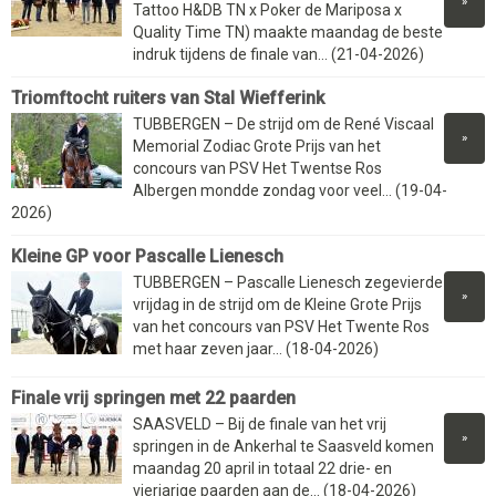
»
Tattoo H&DB TN x Poker de Mariposa x
Quality Time TN) maakte maandag de beste
indruk tijdens de finale van... (21-04-2026)
Triomftocht ruiters van Stal Wiefferink
TUBBERGEN – De strijd om de René Viscaal
»
Memorial Zodiac Grote Prijs van het
concours van PSV Het Twentse Ros
Albergen mondde zondag voor veel... (19-04-
2026)
Kleine GP voor Pascalle Lienesch
TUBBERGEN – Pascalle Lienesch zegevierde
»
vrijdag in de strijd om de Kleine Grote Prijs
van het concours van PSV Het Twente Ros
met haar zeven jaar... (18-04-2026)
Finale vrij springen met 22 paarden
SAASVELD – Bij de finale van het vrij
»
springen in de Ankerhal te Saasveld komen
maandag 20 april in totaal 22 drie- en
vierjarige paarden aan de... (18-04-2026)