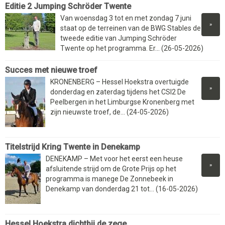
Editie 2 Jumping Schröder Twente
Van woensdag 3 tot en met zondag 7 juni
»
staat op de terreinen van de BWG Stables de
tweede editie van Jumping Schröder
Twente op het programma. Er... (26-05-2026)
Succes met nieuwe troef
KRONENBERG – Hessel Hoekstra overtuigde
»
donderdag en zaterdag tijdens het CSI2 De
Peelbergen in het Limburgse Kronenberg met
zijn nieuwste troef, de... (24-05-2026)
Titelstrijd Kring Twente in Denekamp
DENEKAMP – Met voor het eerst een heuse
»
afsluitende strijd om de Grote Prijs op het
programma is manege De Zonnebeek in
Denekamp van donderdag 21 tot... (16-05-2026)
Hessel Hoekstra dichtbij de zege