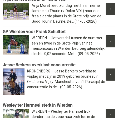
Anja Moret reed zondag met haar merrie
»
Ilamine du Thurin (v. Dakar VDL) naar een
fraaie derde plaats in de Grote prijs van de
Good Tour in Deurne. De... (11-05-2026)
GP Wierden voor Frank Schuttert
WIERDEN – Het verschil tussen de nummer
»
een en twee in de Grote Prijs van het
meiconcours in Wierden bedroeg uiteindelijk
slechts 0,02 seconde. Met... (09-05-2026)
Jesse Berkers overklast concurrentie
KRONENBERG – Jesse Berkers overklaste
»
vrijdag met zijn in 2019 geboren bruine ruin
Oklahoma Vg (v. Manchester van ’t Paradijs) de
concurrentie in de... (09-05-2026)
Wesley ter Harmsel sterk in Wierden
WIERDEN – Wesley ter Harmsel trok
»
donderdag de zege naar zich toe in de