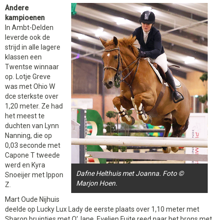
Andere
kampioenen
In Ambt-Delden
leverde ook de
strijd in alle lagere
klassen een
Twentse winnaar
op. Lotje Greve
was met Ohio W
dce sterkste over
1,20 meter. Ze had
het meest te
duchten van Lynn
Nanning, die op
0,03 seconde met
Capone T tweede
werd en Kyra
Dafne Helthuis met Joanna. Foto ©
Snoeijer met Ippon
Marjon Hoen.
Z.
Mart Oude Nijhuis
deelde op Lucky Lux Lady de eerste plaats over 1,10 meter met
Sharon bruintjes met O’Jane. Evelien Fuite reed naar het brons met