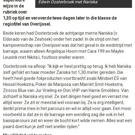
superieure
Edwin Oosterbroek met Nariska
wijze in de
rubriek over
1,35 op tijd en veroverde twee dagen later in die klasse de
regiotitel van Overijssel.
Beide keren had Oosterbroek de achtjarige merrie Nariska (v.
Eldorado van de Zeshoek) onder het zadel. In de strijd om het
kampioenschap van Overijssel was dat het geval in de wedstrijd met
barrage, waarin alleen Angelique Hoorn met Cara 199 en Mayke
Leusink met Nikita L foutloos sneller waren.
Oosterbroek na afloop: “Ik kijk er heel prettig op terug. Ik heb Nariska
zelf gefokt en haar moeder Zariska tot 1,30 meter gereden. Die
heeft heel goede fokproducten voortbracht zoals Mindset ES van
Hessel Hoekstra, Poker de Mariposa van Marriët Smit-Hoekstra,
Zirocco Blue van Jur Vrieling en Don VHP van Harrie Smolders. Van
zichzelf is Nariska vrij snel. Ze ziet dingen heel goed en verrast me
altijd weer. Ze zit er meestal wel vooraan bij. Ze is erg intelligent,
denkt prima mee in het parcours en wil er altijd voor gaan. Een mooi
voorbeeld is dat ze in de barrage een wending zag die ook in het
basisparcours zat en weer de bocht kort wilde nemen. Alles wat een
paard doet kun je zelf niet sneller rijden.”