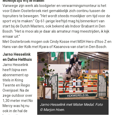
Moeilijk tijd vrij te maken
Vanwege zijn werk als loodgieter en verwarmingsmonteur is het
voor Edwin Oosterbroek niet gemakkelijk zich continu tussen de
topruiters te bewegen. “Het wordt steeds moeilijker om tijd voor de
sport vrij te maken.” Op 61-jarige leeftijd mag hij binnenkort van
start bij de Dutch Masters, ook bekend als Indoor Brabant in Den
Bosch. “Het is mooi als je daar als amateur mag meestrijden, ik kijk
ernaar uit.”
Met Oosterbroek mogen ook Cindy Kosse met MSH Hero d’Itoo Z en
Hans van der Kolk met Kyara of Kasanova van start in Den Bosch.
Jarno Hesselink
en Dafne Helthuis
Jarno Hesselink
heeft bijna een
abonnement op
titels in Kring
Twente en Regio
Overijssel. Na de
zege outdoor over
1,30 meter met No
Jarno Hesselink met Mister Medal. Foto
Mercy was hij nu
© Marjon Hoen.
ook in de hal de