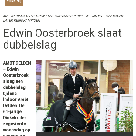
Fokkerij
MET NARISKA OVER 1,35 METER WINNAAR RUBRIEK OP TIJD EN TWEE DAGEN
LATER REGIOKAMPIOEN
Edwin Oosterbroek slaat
dubbelslag
AMBT DELDEN
– Edwin
Oosterbroek
sloeg een
dubbelslag
tijdens
Indoor Ambt
Delden. De
61-jarige
Dinkelruiter
zegevierde
woensdag op